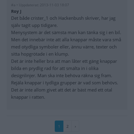
#a • Uppdaterat: 2013-11-03 18:07
Roy J
Det både crister_1 och Hackenbush skriver, har jag
själv tagit upp tidigare.
Menysystem är det sämsta man kan tänka sig i en bil.
Men det innebär inte att alla knappar måste vara små
med otydliga symboler eller, ännu värre, texter och
sitta hopgrötade i en klump.
Det är inte heller bra att man låter ett gäng knappar
bilda en prydlig rad för att smälta in i olika
designlinjer. Man ska inte behöva räkna sig fram.
Rejäla knappar i tydliga grupper är vad som behövs.
Det är inte allom givet att det är bäst med ett otal
knappar i ratten.
Paginering
Nuvarande
1
Sida
2
Nästa
›