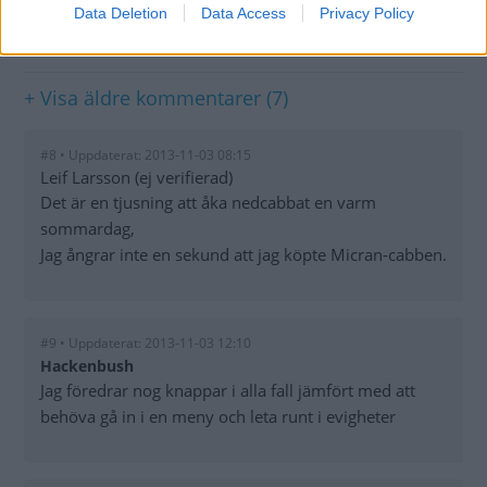
Data Deletion
Data Access
Privacy Policy
KOMMENTARER
+ Visa äldre kommentarer (7)
#8 • Uppdaterat: 2013-11-03 08:15
Leif Larsson (ej verifierad)
Det är en tjusning att åka nedcabbat en varm
sommardag,
Jag ångrar inte en sekund att jag köpte Micran-cabben.
#9 • Uppdaterat: 2013-11-03 12:10
Hackenbush
Jag föredrar nog knappar i alla fall jämfört med att
behöva gå in i en meny och leta runt i evigheter