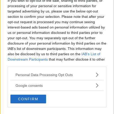
If you wish to opt-out of the sale, sharing to third parties, or
processing of your personal or sensitive information for
targeted advertising by us, please use the below opt-out
section to confirm your selection. Please note that after your
MISSA INTE KOMMANDE ARTIKLAR OM OPEL
opt-out request is processed you may continue seeing
CASCADA
interest-based ads based on personal information utilized by
Få vårt nyhetsbrev utan kostnad
us or personal information disclosed to third parties prior to
your opt-out. You may separately opt-out of the further
disclosure of your personal information by third parties on the
IAB’s list of downstream participants. This information may
also be disclosed by us to third parties on the
IAB’s List of
Downstream Participants
that may further disclose it to other
third parties.
Genom att anmäla dig godkänner du OK-förlagets
Please note that this website/app uses one or more Google
Personal Data Processing Opt Outs
personuppgiftspolicy.
services and may gather and store information including but
not limited to your visit or usage behaviour. You may click to
Google consents
grant or deny consent to Google and its third-party tags to
ÄMNEN I ARTIKELN
use your data for below specified purposes in below Google
CONFIRM
consent section.
Webb-tv
Opel Cascada