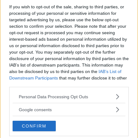
Här kan du läsa mer om bilarnas utrustning, säkerhet,
If you wish to opt-out of the sale, sharing to third parties, or
mediefunktioner, modellfakta med mera.
processing of your personal or sensitive information for
targeted advertising by us, please use the below opt-out
Text
section to confirm your selection. Please note that after your
Anders Helgesson
opt-out request is processed you may continue seeing
interest-based ads based on personal information utilized by
us or personal information disclosed to third parties prior to
Fotograf
your opt-out. You may separately opt-out of the further
Simon Hamelius
disclosure of your personal information by third parties on the
IAB’s list of downstream participants. This information may
also be disclosed by us to third parties on the
IAB’s List of
Downstream Participants
that may further disclose it to other
third parties.
Det här är en låst artikel.
Logga in
för
Please note that this website/app uses one or more Google
Personal Data Processing Opt Outs
att fortsätta läsa.
services and may gather and store information including but
not limited to your visit or usage behaviour. You may click to
Google consents
grant or deny consent to Google and its third-party tags to
use your data for below specified purposes in below Google
DIGITAL PRENUMERATION
CONFIRM
consent section.
Ta del av allt material – bli