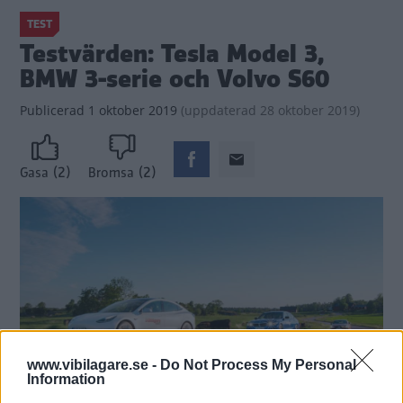
TEST
Testvärden: Tesla Model 3,
BMW 3-serie och Volvo S60
Publicerad
1 oktober 2019
(
uppdaterad
28 oktober 2019)
(2)
(2)
Gasa
Bromsa
www.vibilagare.se -
Do Not Process My Personal
Information