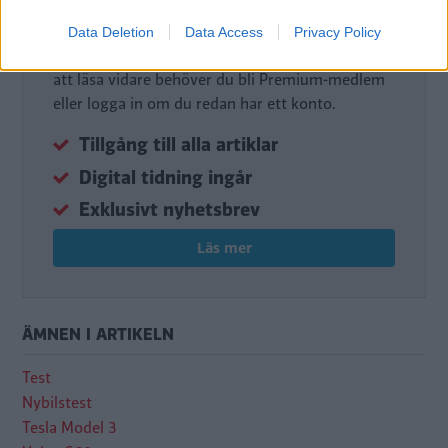
Premium-medlem
Data Deletion
Data Access
Privacy Policy
Det här är en del av vårt premium-innehåll. För
att läsa vidare behöver du bli Premium-medlem
eller logga in om du redan har ett konto.
Tillgång till alla artiklar
Digital tidning ingår
Exklusivt nyhetsbrev
Läs mer
ÄMNEN I ARTIKELN
Test
Nybilstest
Tesla Model 3