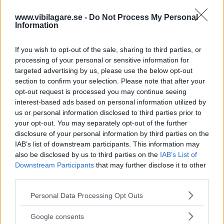
www.vibilagare.se -
Do Not Process My Personal
Information
If you wish to opt-out of the sale, sharing to third parties, or
processing of your personal or sensitive information for
targeted advertising by us, please use the below opt-out
section to confirm your selection. Please note that after your
opt-out request is processed you may continue seeing
interest-based ads based on personal information utilized by
us or personal information disclosed to third parties prior to
your opt-out. You may separately opt-out of the further
disclosure of your personal information by third parties on the
Testinformation
IAB’s list of downstream participants. This information may
also be disclosed by us to third parties on the
IAB’s List of
Betyg rost:
3 av 5
Downstream Participants
that may further disclose it to other
Betyg
third parties.
5.
Materialval, konstruktioner och övriga
Please note that this website/app uses one or more Google
Personal Data Processing Opt Outs
skyddsåtgärder är effektiva. Rostangrepp bör inte
services and may gather and store information including but
komma inom de första sex åren.
not limited to your visit or usage behaviour. You may click to
Google consents