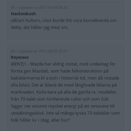
#5 • Uppdaterat: 2015-06-05 09:20
Hackenbush
såklart hultarn, visst borde Vib vara konsekventa om
detta, det håller jag med om.
#6 • Uppdaterat: 2015-06-05 20:05
Raywave
@ENTJ1 - Mazda har aldrig rostat, med undantag för
första gen Mazda6, som hade felkonstruktion på
bakskärmarna bl a (och i historisk tid, men då rostade
alla bilar). Det är bland de mest långlivade bilarna på
marknaden. Kolla bara på alla de gamla rx- modeller
från 70-talet som fortfarande rullar och som folk
lägger ner enormt mycket energi på att renovera till
utställningsskick. Inte så många tyska 70-talsbilar som
folk håller liv i idag, eller hur?