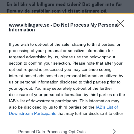
En bil blir väl billigare med tiden? Det gäller inte för
flera av de småbilar som vi tittat närmare på.
Text
www.vibilagare.se -
Do Not Process My Personal
Christian Ellmark
Information
If you wish to opt-out of the sale, sharing to third parties, or
Fotograf
processing of your personal or sensitive information for
Christian Ellmark
targeted advertising by us, please use the below opt-out
section to confirm your selection. Please note that after your
opt-out request is processed you may continue seeing
interest-based ads based on personal information utilized by
us or personal information disclosed to third parties prior to
Det här är en låst artikel.
Logga in
för
your opt-out. You may separately opt-out of the further
disclosure of your personal information by third parties on the
att fortsätta läsa.
IAB’s list of downstream participants. This information may
also be disclosed by us to third parties on the
IAB’s List of
Downstream Participants
that may further disclose it to other
third parties.
DIGITAL PRENUMERATION
Ta del av allt material – bli
Please note that this website/app uses one or more Google
Personal Data Processing Opt Outs