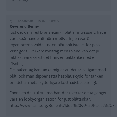
#j • Uppdaterat: 2015-07-14 09:09
Reverend Benny
Just det där med bränsletank i plåt är intressant, hade
varit spännande att höra motiveringen varför
ingenjörerna valde just en plåttank istället för plast.
Visst gör tillverkare misstag men ibland kan det ju
faktiskt vara så att det finns en baktanke med en
lösning.
Det saker jag kan tänka mig är att det är billigare med
plåt, och man slipper sätta hasplåt/skydd för tanken
om det är metall (ytterligare kostnadsbesparing).
Fanns en del kul att läsa här, dock verkar detta gänget
vara en lobbyorganisation för just plåttankar.
http://www.sasft.org/Benefits/Steel%20vs%20Plastic%20F