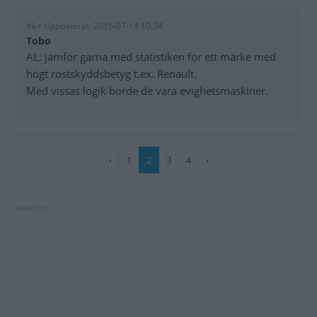
#k • Uppdaterat: 2015-07-14 10:34
Tobo
AL: jämför gärna med statistiken för ett märke med
högt rostskyddsbetyg t.ex. Renault.
Med vissas logik borde de vara evighetsmaskiner.
Paginering
Föregående
‹
Sida
1
Nuvarande
2
Sida
3
Sida
4
Nästa
›
sida
sida
sida