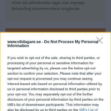
vinter på saltindränkta vägar utan angrepp.
Behandling rekommenderas omgående.
MISSA INTE KOMMANDE ARTIKLAR OM
LEXUS NX
www.vibilagare.se -
Do Not Process My Personal
Information
Få vårt nyhetsbrev utan kostnad
If you wish to opt-out of the sale, sharing to third parties, or
processing of your personal or sensitive information for
targeted advertising by us, please use the below opt-out
section to confirm your selection. Please note that after your
opt-out request is processed you may continue seeing
interest-based ads based on personal information utilized by
Genom att anmäla dig godkänner du OK-förlagets
us or personal information disclosed to third parties prior to
personuppgiftspolicy.
your opt-out. You may separately opt-out of the further
disclosure of your personal information by third parties on the
IAB’s list of downstream participants. This information may
also be disclosed by us to third parties on the
IAB’s List of
ÄMNEN I ARTIKELN