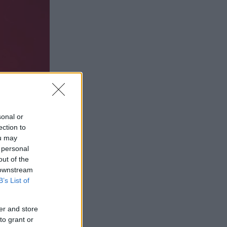
sonal or
ection to
ou may
 personal
out of the
 downstream
B’s List of
er and store
to grant or