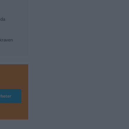
ida
 kraven