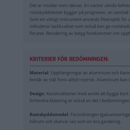
Det är insidan som räknas. En vacker utsida behöv
rostskyddstester bygger på prognoser, en samlad 
Som ett viktigt instrument används fiberoptik för 
inkluderar lackkvalitet som också kan ge rostskado
förutse. Revidering av betyg förekommer om uppföl
KRITERIER FÖR BEDÖMNINGEN:
Material
: Upphängningar av aluminium och karossd
består av stål finns alltid rostrisk. Aluminium kan 
Design
: Konstruktioner med avsikt att bygga bort r
förhindra blästring är också en del i bedömningen
Rostskyddsmedel
: Förzinkningen (galvanisering
hålrum och skarvar ses som en bra gardering.