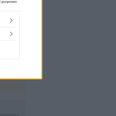
ed purposes
omma
roblem.
ngrepp