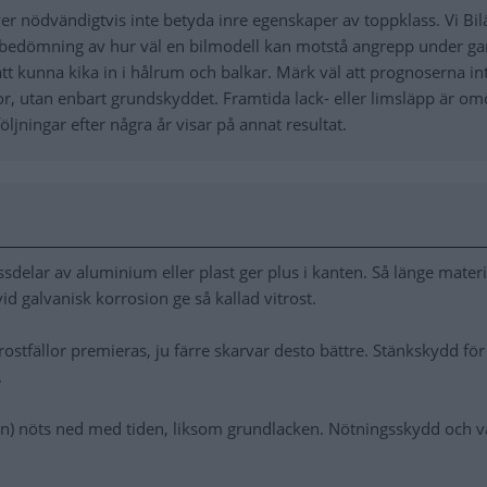
er nödvändigtvis inte betyda inre egenskaper av toppklass. Vi Bil
bedömning av hur väl en bilmodell kan motstå angrepp under gar
att kunna kika in i hålrum och balkar. Märk väl att prognoserna in
r, utan enbart grundskyddet. Framtida lack- eller limsläpp är omö
jningar efter några år visar på annat resultat.
elar av aluminium eller plast ger plus i kanten. Så länge materi
vid galvanisk korrosion ge så kallad vitrost.
ostfällor premieras, ju färre skarvar desto bättre. Stänkskydd för 
.
en) nöts ned med tiden, liksom grundlacken. Nötningsskydd och v