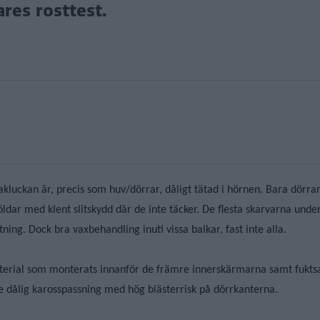
ares rosttest.
kluckan är, precis som huv/dörrar, dåligt tätad i hörnen. Bara dörra
ldar med klent slitskydd där de inte täcker. De flesta skarvarna under
ning. Dock bra vaxbehandling inuti vissa balkar, fast inte alla.
aterial som monterats innanför de främre innerskärmarna samt fukt
 dålig karosspassning med hög blästerrisk på dörrkanterna.