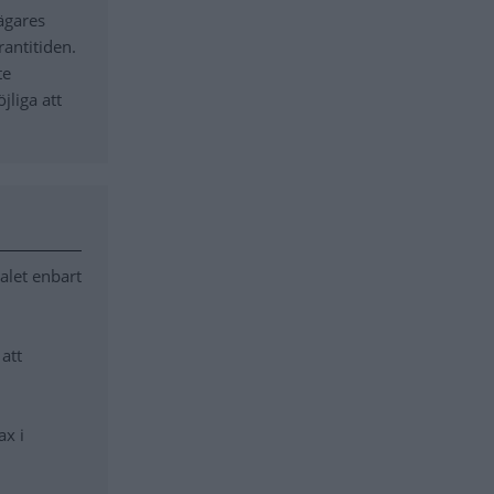
ägares
antitiden.
te
jliga att
alet enbart
att
ax i