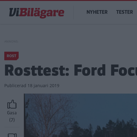
Hoppa
Main
till
NYHETER
TESTER
navigation
huvudinnehåll
ROST
Rosttest: Ford Fo
Publicerad
18 januari 2019
Gasa
(7)