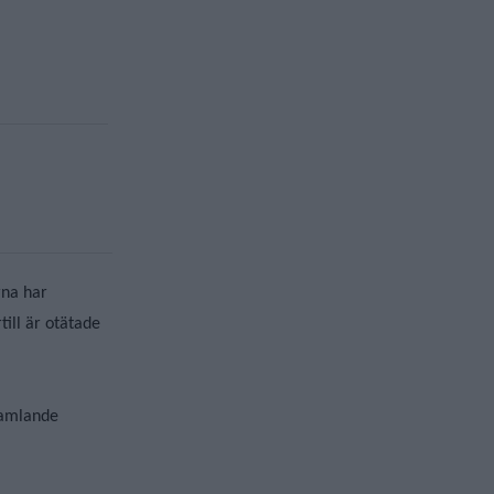
rna har
till är otätade
samlande