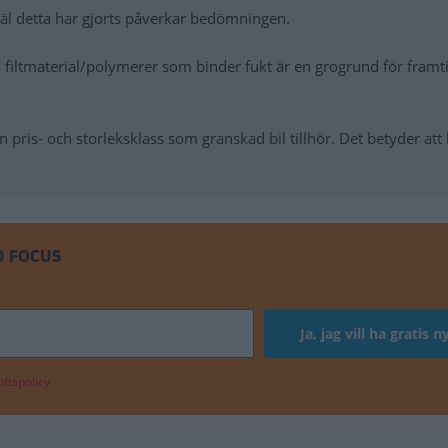
väl detta har gjorts påverkar bedömningen.
ch filtmaterial/polymerer som binder fukt är en grogrund för framt
en pris- och storleksklass som granskad bil tillhör. Det betyder att
D FOCUS
ftspolicy.