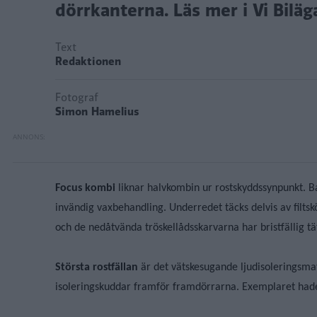
dörrkanterna. Läs mer i Vi Biläg
Text
Redaktionen
Fotograf
Simon Hamelius
Focus kombi
liknar halvkombin ur rostskyddssynpunkt. Ba
invändig vaxbehandling. Underredet täcks delvis av filtskö
och de nedåtvända tröskellådsskarvarna har bristfällig tät
Största rostfällan
är det vätskesugande ljudisoleringsm
isoleringskuddar framför framdörrarna. Exemplaret hade