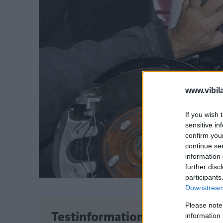
www.vibil
If you wish 
sensitive in
confirm you
continue se
information 
further disc
participants
Downstream 
Please note
Testinformation
information 