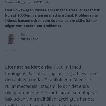
Spökande bagagelucka i VW Passat.
Den Volkswagen Passat som ingår i årets långtest har
korsat 1000-milagränsen med marginal. Problemen är
främst bagageluckan som öppnas av sig själv. Så här
säger verkstaden om problemet.
Text
Niklas Carle
Efter att ha kört cirka
1 000 mil med
tidningens Passat har jag lärt mig att leva med
den aningen udda körställningen. Bilen har
rullat mestadels i stadsmiljö och det enda
riktiga problemet har varit spöket som öppnat
bakluckan vid tre tillfällen. Lyckligtvis har det
skett utan att jag blivit bestulen, men