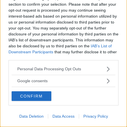
section to confirm your selection. Please note that after your
Vi Bilägare köper fem nya bilar per år och kör dem 4 000 mil.
opt-out request is processed you may continue seeing
Särskilt intressanta modeller behåller vi längre.
interest-based ads based on personal information utilized by
2015 består långteststallet av fjorton testbilar. De är:
us or personal information disclosed to third parties prior to
your opt-out. You may separately opt-out of the further
disclosure of your personal information by third parties on the
IAB’s list of downstream participants. This information may
Citroën Cactus
(2015)
also be disclosed by us to third parties on the
IAB’s List of
Downstream Participants
that may further disclose it to other
Ford Mondeo
(2015)
third parties.
Nissan Qashqai
(2015)
Please note that this website/app uses one or more Google
Personal Data Processing Opt Outs
services and may gather and store information including but
Skoda Fabia
(2015)
not limited to your visit or usage behaviour. You may click to
Google consents
grant or deny consent to Google and its third-party tags to
VW Passat
(2015)
use your data for below specified purposes in below Google
CONFIRM
consent section.
BMW i3
(2014)
Skoda
Octavia
(2014)
Data Deletion
Data Access
Privacy Policy
Kia
Cee´d
(2013)