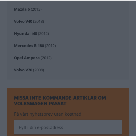
Mazda
6 (
2013)
Volvo
V40
(2013)
Hyundai
i40
(2012)
Mercedes
B 180
(2012)
Opel
Ampera
(2012)
Volvo
V70
(2008)
MISSA INTE KOMMANDE ARTIKLAR OM
VOLKSWAGEN PASSAT
Få vårt nyhetsbrev utan kostnad