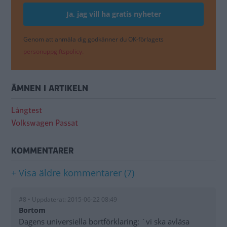
Genom att anmäla dig godkänner du OK-förlagets
personuppgiftspolicy.
ÄMNEN I ARTIKELN
Långtest
Volkswagen Passat
KOMMENTARER
+ Visa äldre kommentarer (7)
#8 • Uppdaterat: 2015-06-22 08:49
Bortom
Dagens universiella bortförklaring: ´vi ska avläsa