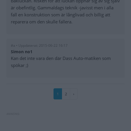
bakluckan. Risken för att luckan öppnar sig av sig själv
är obefintlig. Gammaldags teknik -javisst men i alla
fall en konstruktion som är långlivad och billig att
reparera om den skulle fallera.
#a • Uppdaterat: 2015-06-22 16:17
Simon no1
Kan det inte vara den där Dass Auto-matiken som
spökar ;)
Paginering
Nuvarande
1
Sida
2
Nästa
›
sida
sida