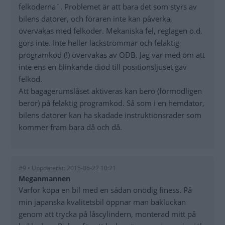
felkoderna´. Problemet är att bara det som styrs av
bilens datorer, och föraren inte kan påverka,
övervakas med felkoder. Mekaniska fel, reglagen o.d.
görs inte. Inte heller läckströmmar och felaktig
programkod (!) övervakas av ODB. Jag var med om att
inte ens en blinkande diod till positionsljuset gav
felkod.
Att bagagerumslåset aktiveras kan bero (förmodligen
beror) på felaktig programkod. Så som i en hemdator,
bilens datorer kan ha skadade instruktionsrader som
kommer fram bara då och då.
#9 • Uppdaterat: 2015-06-22 10:21
Meganmannen
Varför köpa en bil med en sådan onödig finess. På
min japanska kvalitetsbil öppnar man bakluckan
genom att trycka på låscylindern, monterad mitt på