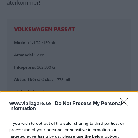
återkommer!
VOLKSWAGEN PASSAT
Modell:
1,4 TSI/150 hk
Årsmodell:
2015
Inköpspris:
362 300 kr
Aktuell körsträcka:
1 778 mil
Förbrukning (dek.):
5,1
www.vibilagare.se -
Do Not Process My Personal
Förbrukning (ViB:s):
6,6
Information
If you wish to opt-out of the sale, sharing to third parties, or
VI BILÄGARES LÅNGTESTSTALL
processing of your personal or sensitive information for
targeted advertising by us, please use the below opt-out