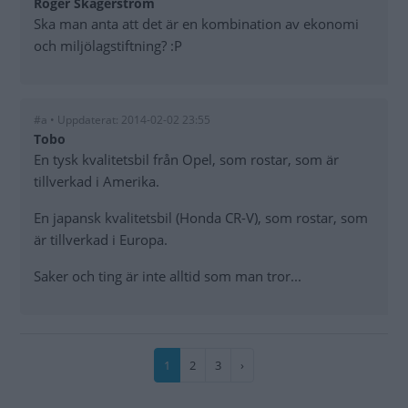
Roger Skagerström
Ska man anta att det är en kombination av ekonomi
och miljölagstiftning? :P
#a • Uppdaterat: 2014-02-02 23:55
Tobo
En tysk kvalitetsbil från Opel, som rostar, som är
tillverkad i Amerika.
En japansk kvalitetsbil (Honda CR-V), som rostar, som
är tillverkad i Europa.
Saker och ting är inte alltid som man tror...
Paginering
Nuvarande
1
Sida
2
Sida
3
Nästa
›
sida
sida