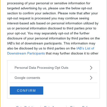
processing of your personal or sensitive information for
targeted advertising by us, please use the below opt-out
section to confirm your selection. Please note that after your
opt-out request is processed you may continue seeing
interest-based ads based on personal information utilized by
Testinformation
us or personal information disclosed to third parties prior to
your opt-out. You may separately opt-out of the further
Modeller i det här testet:
disclosure of your personal information by third parties on the
IAB’s list of downstream participants. This information may
Opel Ampera
also be disclosed by us to third parties on the
IAB’s List of
Betyg
Downstream Participants
that may further disclose it to other
third parties.
5 = Utmärkt
4 = Mycket bra
Please note that this website/app uses one or more Google
Personal Data Processing Opt Outs
3 = Bra
services and may gather and store information including but
not limited to your visit or usage behaviour. You may click to
2 = Godkänt
Google consents
grant or deny consent to Google and its third-party tags to
1 = Underkänt
use your data for below specified purposes in below Google
CONFIRM
consent section.