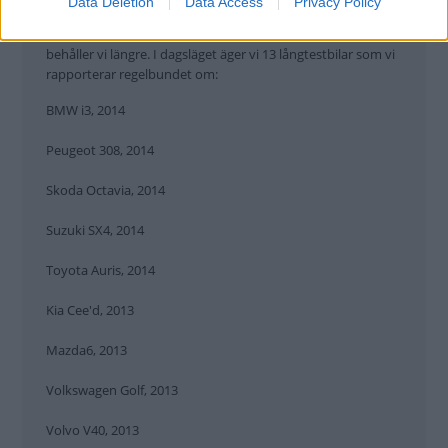
Data Deletion
Data Access
Privacy Policy
Vi Bilägare köper in fem nya bilar varje år. Dessa testkörs
ungefär 4 000 mil under ett år. Särskilt intressanta modeller
behåller vi längre. I dagsläget äger vi 13 långtestbilar som vi
rapporterar regelbundet om:
BMW i3, 2014
Peugeot 308, 2014
Skoda Octavia, 2014
Suzuki SX4, 2014
Toyota Auris, 2014
Kia Cee'd, 2013
Mazda6, 2013
Volkswagen Golf, 2013
Volvo V40, 2013