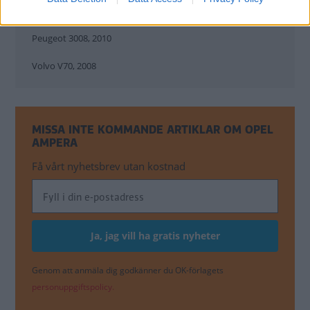
Ford C-Max, 2011
Peugeot 3008, 2010
Volvo V70, 2008
MISSA INTE KOMMANDE ARTIKLAR OM OPEL
AMPERA
Få vårt nyhetsbrev utan kostnad
Genom att anmäla dig godkänner du OK-förlagets
personuppgiftspolicy.