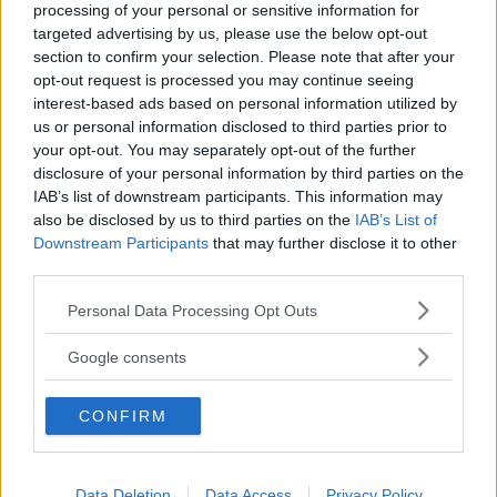
Vi Bilägare köper in fem nya bilar varje år. Dessa testkörs 4
processing of your personal or sensitive information for
000 mil under ett år. Särskilt intressanta modeller behåller vi
targeted advertising by us, please use the below opt-out
längre. I dagsläget äger vi tolv långtestbilar som vi
section to confirm your selection. Please note that after your
rapporterar regelbundet om:
opt-out request is processed you may continue seeing
interest-based ads based on personal information utilized by
Honda CR-V, 2013
us or personal information disclosed to third parties prior to
your opt-out. You may separately opt-out of the further
Kia Cee'd, 2013
disclosure of your personal information by third parties on the
IAB’s list of downstream participants. This information may
Mazda6, 2013
also be disclosed by us to third parties on the
IAB’s List of
Downstream Participants
that may further disclose it to other
Volkswagen Golf, 2013
third parties.
Volvo V40, 2013
Please note that this website/app uses one or more Google
Personal Data Processing Opt Outs
services and may gather and store information including but
BMW 118d, 2012
not limited to your visit or usage behaviour. You may click to
Google consents
grant or deny consent to Google and its third-party tags to
Hyundai i40, 2012
use your data for below specified purposes in below Google
CONFIRM
consent section.
Mercedes B180, 2012
Opel Ampera, 2012
Data Deletion
Data Access
Privacy Policy