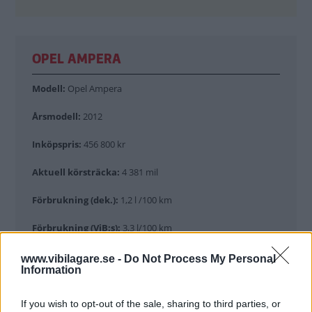
OPEL AMPERA
Modell:
Opel Ampera
Årsmodell:
2012
Inköpspris:
456 800 kr
Aktuell körsträcka:
4 381 mil
Förbrukning (dek.):
1,2 l /100 km
Förbrukning (ViB:s):
3,3 l/100 km
www.vibilagare.se -
Do Not Process My Personal
Information
VI BILÄGARES LÅNGTEST
If you wish to opt-out of the sale, sharing to third parties, or