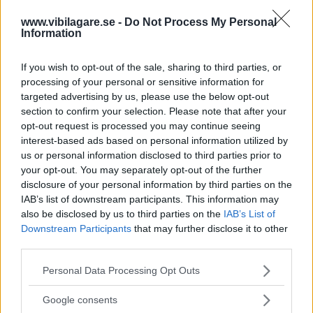
VIB:S ljusBETYG: Halvljus 4/helljus 3.
www.vibilagare.se -
Do Not Process My Personal
Information
If you wish to opt-out of the sale, sharing to third parties, or
Så funkar långtestet
processing of your personal or sensitive information for
targeted advertising by us, please use the below opt-out
För den som
följt långteststallens öden och äventyr under
section to confirm your selection. Please note that after your
åren sedan 1988 (ni är sannerligen många!) kommer 2022
opt-out request is processed you may continue seeing
års omgång inte att innebära några direkt
interest-based ads based on personal information utilized by
us or personal information disclosed to third parties prior to
revolutionerande nyheter – utom en: alla kvintettens bilar
your opt-out. You may separately opt-out of the further
har dragkrok.
disclosure of your personal information by third parties on the
IAB’s list of downstream participants. This information may
Det är inte för att tillgodose frekventa båtdragare och
also be disclosed by us to third parties on the
IAB’s List of
snickerinödiga fritidshus-ägare i långtestlaget. Nej, syftet
Downstream Participants
that may further disclose it to other
är att lägga till ytterligare en viktig dimension i den totala
third parties.
bilden av bilarnas egenskaper under ett helt år och 4 000
Please note that this website/app uses one or more Google
mils körning.
Personal Data Processing Opt Outs
services and may gather and store information including but
Särskilt intressant
lär det bli när vi kopplar något till
not limited to your visit or usage behaviour. You may click to
Google consents
grant or deny consent to Google and its third-party tags to