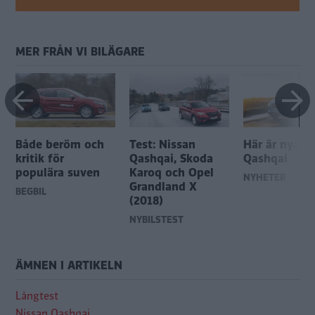
MER FRÅN VI BILÄGARE
Både beröm och
Test: Nissan
Här är nya N
kritik för
Qashqai, Skoda
Qashqai
populära suven
Karoq och Opel
NYHETER
Grandland X
BEGBIL
(2018)
NYBILSTEST
ÄMNEN I ARTIKELN
Långtest
Nissan Qashqai