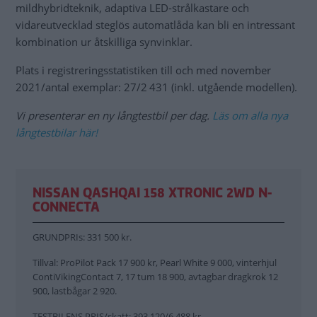
mildhybridteknik, adaptiva LED-strålkastare och
vidareutvecklad steglös automatlåda kan bli en intressant
kombination ur åtskilliga synvinklar.
Plats i registreringsstatistiken till och med november
2021/antal exemplar: 27/2 431 (inkl. utgående modellen).
Vi presenterar en ny långtestbil per dag.
Läs om alla nya
långtestbilar här!
NISSAN QASHQAI 158 XTRONIC 2WD N-
CONNECTA
GRUNDPRIs: 331 500 kr.
Tillval: ProPilot Pack 17 900 kr, Pearl White 9 000, vinterhjul
ContiVikingContact 7, 17 tum 18 900, avtagbar dragkrok 12
900, lastbågar 2 920.
TESTBILENS PRIS/skatt: 393 120/6 488 kr.