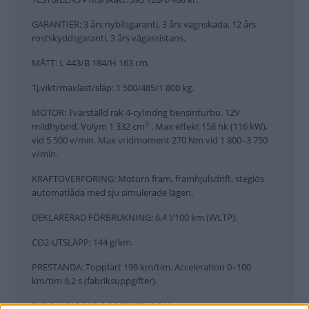
GARANTIER: 3 års nybilsgaranti, 3 års vagnskada, 12 års
rostskyddsgaranti, 3 års vägassistans.
MÅTT: L 443/B 184/H 163 cm.
Tj.vikt/maxlast/släp: 1 500/485/1 800 kg.
MOTOR: Tvärställd rak 4-cylindrig bensinturbo. 12V
3
mildhybrid. Volym 1 332 cm
. Max effekt 158 hk (116 kW),
vid 5 500 v/min. Max vridmoment 270 Nm vid 1 800–3 750
v/min.
KRAFTÖVERFÖRING: Motorn fram, framhjulsdrift, steglös
automatlåda med sju simulerade lägen.
DEKLARERAD FÖRBRUKNING: 6,4 l/100 km (WLTP).
CO2-UTSLÄPP: 144 g/km.
PRESTANDA: Toppfart 199 km/tim. Acceleration 0–100
km/tim 9,2 s (fabriksuppgifter).
EURO NCAP/VIB:S ROSTBETYG 5/4