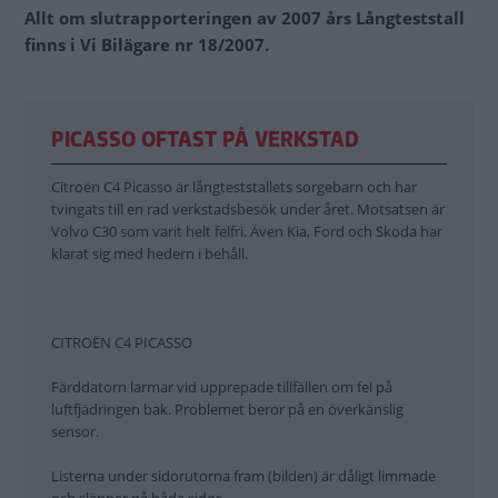
Allt om slutrapporteringen av 2007 års Långteststall
finns i Vi Bilägare nr 18/2007.
PICASSO OFTAST PÅ VERKSTAD
Citroën C4 Picasso är långteststallets sorgebarn och har
tvingats till en rad verkstadsbesök under året. Motsatsen är
Volvo C30 som varit helt felfri. Även Kia, Ford och Skoda har
klarat sig med hedern i behåll.
CITROËN C4 PICASSO
Färddatorn larmar vid upprepade tillfällen om fel på
luftfjädringen bak. Problemet beror på en överkänslig
sensor.
Listerna under sidorutorna fram (bilden) är dåligt limmade