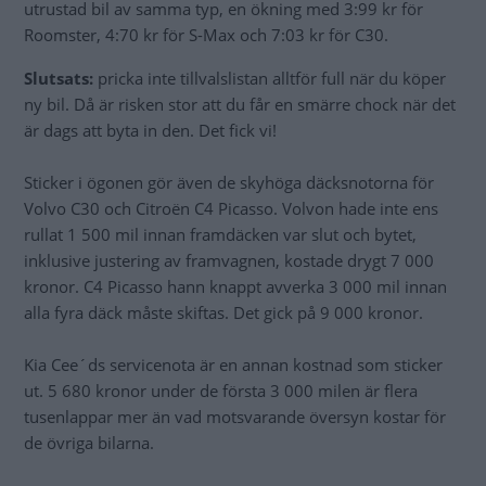
utrustad bil av samma typ, en ökning med 3:99 kr för
Roomster, 4:70 kr för S-Max och 7:03 kr för C30.
Slutsats:
pricka inte tillvalslistan alltför full när du köper
ny bil. Då är risken stor att du får en smärre chock när det
är dags att byta in den. Det fick vi!
Sticker i ögonen gör även de skyhöga däcksnotorna för
Volvo C30 och Citroën C4 Picasso. Volvon hade inte ens
rullat 1 500 mil innan framdäcken var slut och bytet,
inklusive justering av framvagnen, kostade drygt 7 000
kronor. C4 Picasso hann knappt avverka 3 000 mil innan
alla fyra däck måste skiftas. Det gick på 9 000 kronor.
Kia Cee´ds servicenota är en annan kostnad som sticker
ut. 5 680 kronor under de första 3 000 milen är flera
tusenlappar mer än vad motsvarande översyn kostar för
de övriga bilarna.