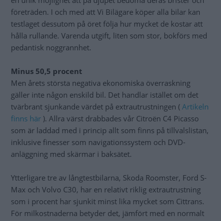
en unik möjlighet att på djupet bedöma deras brister och
företräden. I och med att Vi Bilägare köper alla bilar kan
testlaget dessutom på öret följa hur mycket de kostar att
hålla rullande. Varenda utgift, liten som stor, bokförs med
pedantisk noggrannhet.
Minus 50,5 procent
Men årets största negativa ekonomiska överraskning
gäller inte någon enskild bil. Det handlar istället om det
tvärbrant sjunkande värdet på extrautrustningen (
Artikeln
finns här
). Allra värst drabbades vår Citroën C4 Picasso
som är laddad med i princip allt som finns på tillvalslistan,
inklusive finesser som navigationssystem och DVD-
anläggning med skärmar i baksätet.
Ytterligare tre av långtestbilarna, Skoda Roomster, Ford S-
Max och Volvo C30, har en relativt riklig extrautrustning
som i procent har sjunkit minst lika mycket som Cittrans.
För milkostnaderna betyder det, jämfört med en normalt