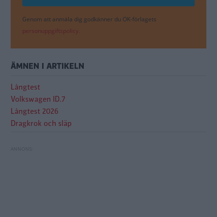
Genom att anmäla dig godkänner du OK-förlagets
personuppgiftspolicy.
ÄMNEN I ARTIKELN
Långtest
Volkswagen ID.7
Långtest 2026
Dragkrok och släp