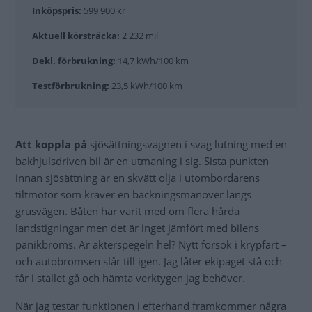
Inköpspris:
599 900 kr
Aktuell körsträcka:
2 232 mil
Dekl. förbrukning:
14,7 kWh/100 km
Testförbrukning:
23,5 kWh/100 km
Att koppla på
sjösättningsvagnen i svag lutning med en
bakhjulsdriven bil är en utmaning i sig. Sista punkten
innan sjösättning är en skvätt olja i utombordarens
tiltmotor som kräver en backningsmanöver längs
grusvägen. Båten har varit med om flera hårda
landstigningar men det är inget jämfört med bilens
panikbroms. Är akterspegeln hel? Nytt försök i krypfart –
och autobromsen slår till igen. Jag låter ekipaget stå och
får i stället gå och hämta verktygen jag behöver.
När jag testar funktionen i efterhand framkommer några