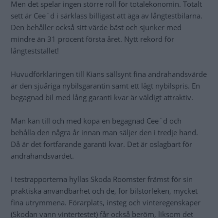
Men det spelar ingen större roll för totalekonomin. Totalt
sett är Cee´d i särklass billigast att äga av långtestbilarna.
Den behåller också sitt värde bäst och sjunker med
mindre än 31 procent första året. Nytt rekord för
långteststallet!
Huvudförklaringen till Kians sällsynt fina andrahandsvärde
är den sjuåriga nybilsgarantin samt ett lågt nybilspris. En
begagnad bil med lång garanti kvar är väldigt attraktiv.
Man kan till och med köpa en begagnad Cee´d och
behålla den några år innan man säljer den i tredje hand.
Då är det fortfarande garanti kvar. Det är oslagbart för
andrahandsvärdet.
I testrapporterna hyllas Skoda Roomster främst för sin
praktiska användbarhet och de, för bilstorleken, mycket
fina utrymmena. Förarplats, insteg och vinteregenskaper
(Skodan vann vintertestet) får också beröm, liksom det