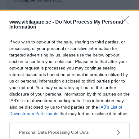
och släpper på båda sidor.
Motorn rycker besvärande på tomgång. Åtgärdas genom
byte av momentstag till motorupphängningen.
www.vibilagare.se -
Do Not Process My Personal
Information
Ett bromsok bak lossnar. Testföraren skruvar själv fast det.
If you wish to opt-out of the sale, sharing to third parties, or
processing of your personal or sensitive information for
Ett av bälteslåsen i baksätet går sönder.
targeted advertising by us, please use the below opt-out
section to confirm your selection. Please note that after your
En läcka i avgassystemet avslöjas i samband med service.
opt-out request is processed you may continue seeing
Reparationen blir besvärlig eftersom läckaget sitter illa till,
alldeles invid förkatalysatorn.
interest-based ads based on personal information utilized by
us or personal information disclosed to third parties prior to
Utöver det har Picasso nyligen kallats in för en större
your opt-out. You may separately opt-out of the further
översyn. De åtgärder som vidtagits är bland annat: datorn
disclosure of your personal information by third parties on the
som styr luftfjädringen bak har fått ny programvara.
IAB’s list of downstream participants. This information may
Förstärkaren till CD-spelaren har bytts ut. Den
also be disclosed by us to third parties on the
IAB’s List of
halvautomatiska växellådans dator har fått ny
Downstream Participants
that may further disclose it to other
programvara. En plastkåpa har monterats som skydd för
third parties.
bromspedalens givare. Bilens huvuddator har
programmerats om för exaktare bränslemätning.
Please note that this website/app uses one or more Google
Personal Data Processing Opt Outs
services and may gather and store information including but