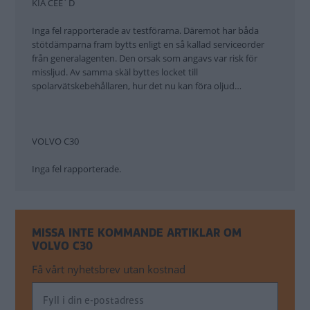
KIA CEE´D
Inga fel rapporterade av testförarna. Däremot har båda
stötdämparna fram bytts enligt en så kallad serviceorder
från generalagenten. Den orsak som angavs var risk för
missljud. Av samma skäl byttes locket till
spolarvätskebehållaren, hur det nu kan föra oljud…
VOLVO C30
Inga fel rapporterade.
MISSA INTE KOMMANDE ARTIKLAR OM
VOLVO C30
Få vårt nyhetsbrev utan kostnad