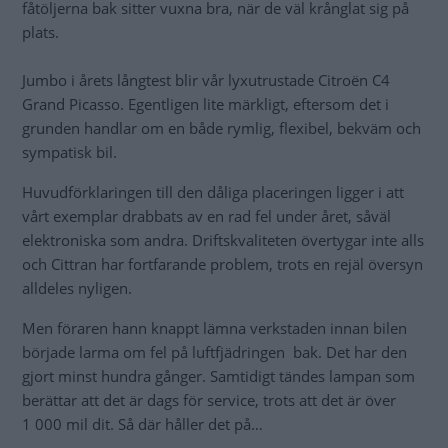
fåtöljerna bak sitter vuxna bra, när de väl krånglat sig på
plats.
Jumbo i årets långtest blir vår lyxutrustade Citroën C4
Grand Picasso. Egentligen lite märkligt, eftersom det i
grunden handlar om en både rymlig, flexibel, bekväm och
sympatisk bil.
Huvudförklaringen till den dåliga placeringen ligger i att
vårt exemplar drabbats av en rad fel under året, såväl
elektroniska som andra. Driftskvaliteten övertygar inte alls
och Cittran har fortfarande problem, trots en rejäl översyn
alldeles nyligen.
Men föraren hann knappt lämna verkstaden innan bilen
började larma om fel på luftfjädringen bak. Det har den
gjort minst hundra gånger. Samtidigt tändes lampan som
berättar att det är dags för service, trots att det är över
1 000 mil dit. Så där håller det på…