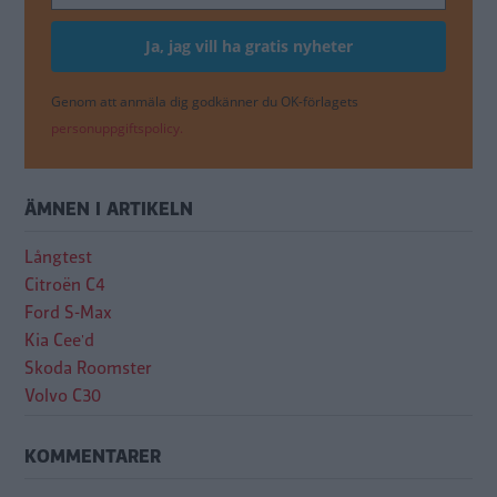
Genom att anmäla dig godkänner du OK-förlagets
personuppgiftspolicy.
ÄMNEN I ARTIKELN
Långtest
Citroën C4
Ford S-Max
Kia Cee'd
Skoda Roomster
Volvo C30
KOMMENTARER