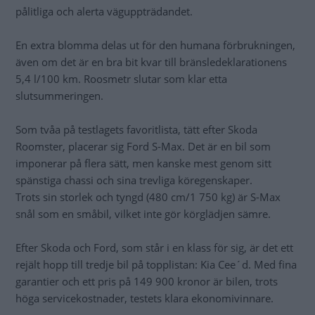
pålitliga och alerta väguppträdandet.
En extra blomma delas ut för den humana förbrukningen,
även om det är en bra bit kvar till bränsledeklarationens
5,4 l/100 km. Roosmetr slutar som klar etta
slutsummeringen.
Som tvåa på testlagets favoritlista, tätt efter Skoda
Roomster, placerar sig Ford S-Max. Det är en bil som
imponerar på flera sätt, men kanske mest genom sitt
spänstiga chassi och sina trevliga köregenskaper.
Trots sin storlek och tyngd (480 cm/1 750 kg) är S-Max
snål som en småbil, vilket inte gör körglädjen sämre.
Efter Skoda och Ford, som står i en klass för sig, är det ett
rejält hopp till tredje bil på topplistan: Kia Cee´d. Med fina
garantier och ett pris på 149 900 kronor är bilen, trots
höga servicekostnader, testets klara ekonomivinnare.