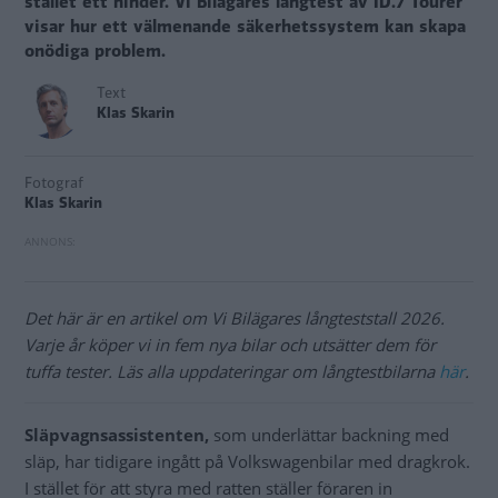
stället ett hinder. Vi Bilägares långtest av ID.7 Tourer
visar hur ett välmenande säkerhetssystem kan skapa
onödiga problem.
Text
Klas Skarin
Fotograf
Klas Skarin
Det här är en artikel om Vi Bilägares långteststall 2026.
Varje år köper vi in fem nya bilar och utsätter dem för
tuffa tester. Läs alla uppdateringar om långtestbilarna
här
.
Släpvagnsassistenten,
som underlättar backning med
släp, har tidigare ingått på Volkswagenbilar med dragkrok.
I stället för att styra med ratten ställer föraren in