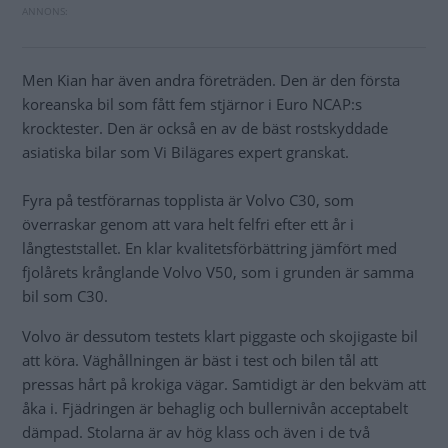
Men Kian har även andra företräden. Den är den första
koreanska bil som fått fem stjärnor i Euro NCAP:s
krocktester. Den är också en av de bäst rostskyddade
asiatiska bilar som Vi Bilägares expert granskat.
Fyra på testförarnas topplista är Volvo C30, som
överraskar genom att vara helt felfri efter ett år i
långteststallet. En klar kvalitetsförbättring jämfört med
fjolårets krånglande Volvo V50, som i grunden är samma
bil som C30.
Volvo är dessutom testets klart piggaste och skojigaste bil
att köra. Väghållningen är bäst i test och bilen tål att
pressas hårt på krokiga vägar. Samtidigt är den bekväm att
åka i. Fjädringen är behaglig och bullernivån acceptabelt
dämpad. Stolarna är av hög klass och även i de två