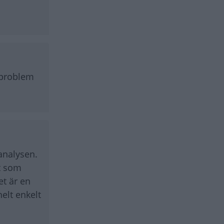
a problem
 analysen.
t som
et är en
helt enkelt