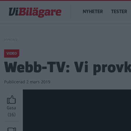
Hoppa
Main
till
NYHETER
TESTER
navigation
huvudinnehåll
VIDEO
Webb-TV: Vi provk
Publicerad
2 mars 2019
Gasa
(16)