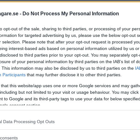
agare.se -
Do Not Process My Personal Information
to opt-out of the sale, sharing to third parties, or processing of your per
formation for targeted advertising by us, please use the below opt-out s
r selection. Please note that after your opt-out request is processed y
eing interest-based ads based on personal information utilized by us or
disclosed to third parties prior to your opt-out. You may separately opt-
exemplar av Tesla Model 3, som precis har börjat sälj
losure of your personal information by third parties on the IAB’s list of
, som med sin prislapp på över 700.000 kr knappast 
. This information may also be disclosed by us to third parties on the
IA
nnan.
Participants
that may further disclose it to other third parties.
 that this website/app uses one or more Google services and may gath
rik Wedberg på provkörningen. Du kan också läsa om
including but not limited to your visit or usage behaviour. You may click 
2 mars.
 to Google and its third-party tags to use your data for below specifi
ogle consent section.
?
l Data Processing Opt Outs
consents