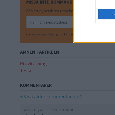
MISSA INTE KOMMANDE ARTIKLAR OM TES
Få vårt nyhetsbrev utan kostnad
Genom att anmäla dig godkänner du OK-förlagets
personuppgi
ÄMNEN I ARTIKELN
Provkörning
Tesla
KOMMENTARER
+ Visa äldre kommentarer (7)
#112 • Uppdaterat: 2019-03-04 10:39