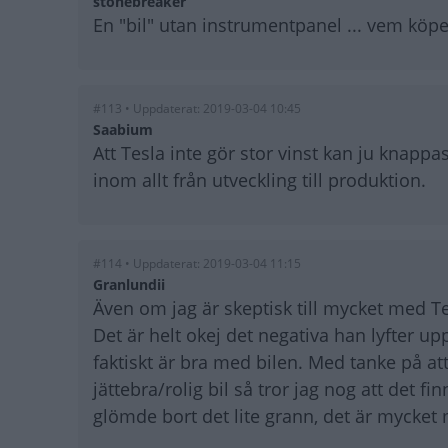
stonebreaker
En "bil" utan instrumentpanel ... vem köpe
#113 • Uppdaterat: 2019-03-04 10:45
Saabium
Att Tesla inte gör stor vinst kan ju knap
inom allt från utveckling till produktion.
#114 • Uppdaterat: 2019-03-04 11:15
Granlundii
Även om jag är skeptisk till mycket med Tesl
Det är helt okej det negativa han lyfter
faktiskt är bra med bilen. Med tanke på at
jättebra/rolig bil så tror jag nog att det 
glömde bort det lite grann, det är mycket