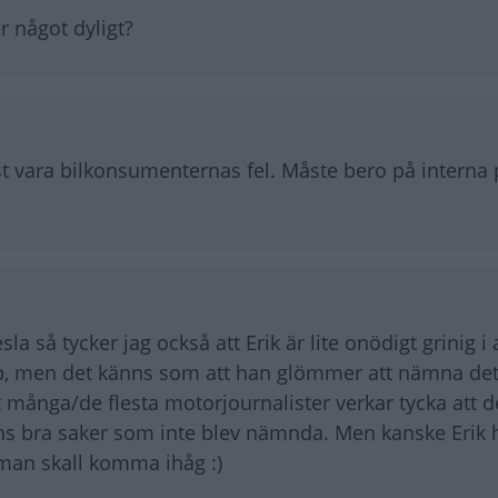
r något dyligt?
past vara bilkonsumenternas fel. Måste bero på intern
a så tycker jag också att Erik är lite onödigt grinig i
 upp, men det känns som att han glömmer att nämna de
t många/de flesta motorjournalister verkar tycka att d
finns bra saker som inte blev nämnda. Men kanske Erik 
 man skall komma ihåg :)