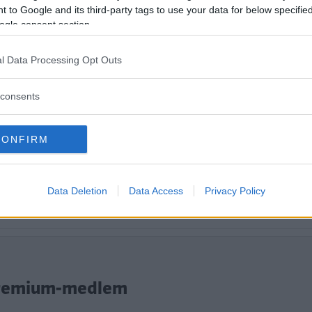
n hade tjänat på en större omdaning.
 to Google and its third-party tags to use your data for below specifi
ogle consent section.
l Data Processing Opt Outs
consents
CONFIRM
Data Deletion
Data Access
Privacy Policy
tt fortsätta läsa.
i Premium-medlem