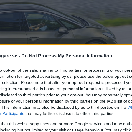
agare.se -
Do Not Process My Personal Information
to opt-out of the sale, sharing to third parties, or processing of your per
formation for targeted advertising by us, please use the below opt-out s
r selection. Please note that after your opt-out request is processed y
eing interest-based ads based on personal information utilized by us or
disclosed to third parties prior to your opt-out. You may separately opt-
losure of your personal information by third parties on the IAB’s list of
. This information may also be disclosed by us to third parties on the
IA
på ljusförhållanden.
Participants
that may further disclose it to other third parties.
 då man redan efter tre år uppdaterar 
 that this website/app uses one or more Google services and may gath
including but not limited to your visit or usage behaviour. You may click 