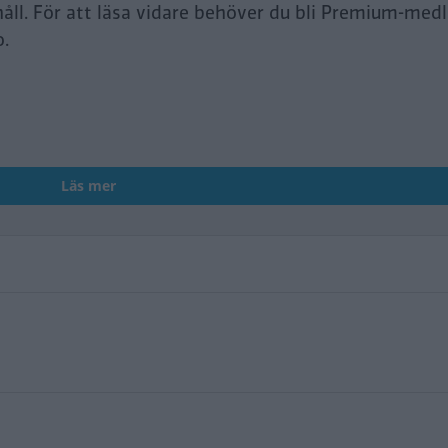
håll. För att läsa vidare behöver du bli Premium-med
o.
Läs mer
swagen ID.3 (2023)
ta bZ4X Touring (2026)