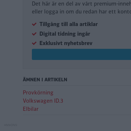
Det här är en del av vårt premium-inne
eller logga in om du redan har ett kont
Tillgång till alla artiklar
Digital tidning ingår
Exklusivt nyhetsbrev
ÄMNEN I ARTIKELN
Provkörning
Volkswagen ID.3
Elbilar
Provkörning: Volk
Provkörning: Toyo