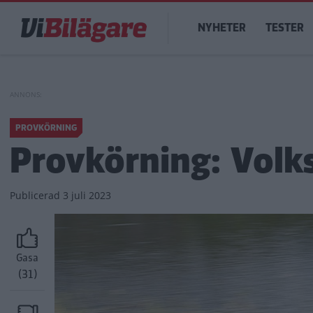
Hoppa
Main
till
NYHETER
TESTER
navigation
huvudinnehåll
PROVKÖRNING
Provkörning: Volk
Publicerad
3 juli 2023
Gasa
(31)