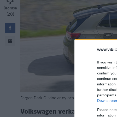
Bromsa
(20)
www.vibil
If you wish 
sensitive in
confirm you
continue se
information 
further disc
participants
Färgen Dark Olivine är ny och skiftar kulör beroende 
Downstream 
Volkswagen verkar haft bråttom
Please note
information 