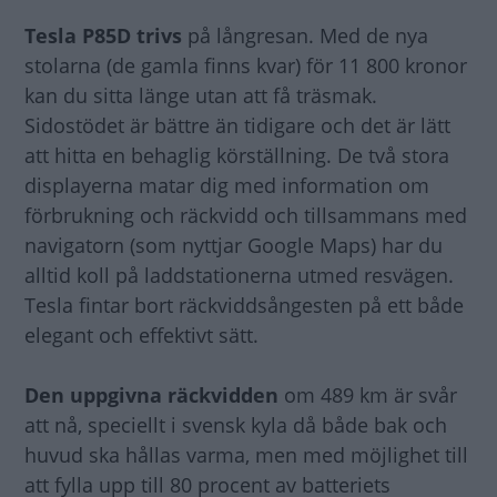
Tesla P85D trivs
på långresan. Med de nya
stolarna (de gamla finns kvar) för 11 800 kronor
kan du sitta länge utan att få träsmak.
Sidostödet är bättre än tidigare och det är lätt
att hitta en behaglig körställning. De två stora
displayerna matar dig med information om
förbrukning och räckvidd och tillsammans med
navigatorn (som nyttjar Google Maps) har du
alltid koll på laddstationerna utmed resvägen.
Tesla fintar bort räckviddsångesten på ett både
elegant och effektivt sätt.
Den uppgivna
räckvidden
om 489 km är svår
att nå, speciellt i svensk kyla då både bak och
huvud ska hållas varma, men med möjlighet till
att fylla upp till 80 procent av batteriets