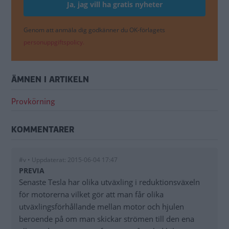
Genom att anmäla dig godkänner du OK-förlagets
personuppgiftspolicy.
ÄMNEN I ARTIKELN
Provkörning
KOMMENTARER
#v • Uppdaterat: 2015-06-04 17:47
PREVIA
Senaste Tesla har olika utväxling i reduktionsväxeln
för motorerna vilket gör att man får olika
utväxlingsförhållande mellan motor och hjulen
beroende på om man skickar strömen till den ena