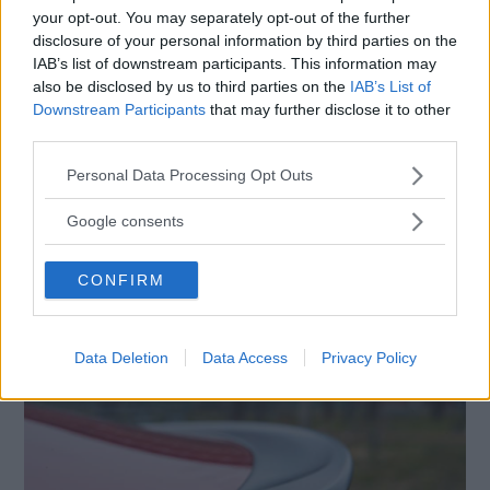
your opt-out. You may separately opt-out of the further
disclosure of your personal information by third parties on the
IAB’s list of downstream participants. This information may
also be disclosed by us to third parties on the
IAB’s List of
Downstream Participants
that may further disclose it to other
third parties.
Please note that this website/app uses one or more Google
Personal Data Processing Opt Outs
services and may gather and store information including but
not limited to your visit or usage behaviour. You may click to
Google consents
grant or deny consent to Google and its third-party tags to
use your data for below specified purposes in below Google
CONFIRM
consent section.
Data Deletion
Data Access
Privacy Policy