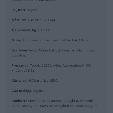
Säljstart
: Säljs nu.
Mått, cm
: L 497/B 196/H 144.
Tjänstevikt, kg
: 2 302 kg.
Motor
: Dubbla elmotorer. Fram: 224 hk, bak 476 hk.
Kraftöverföring
: Motor bak och fram, fyrhjulsdrift, fast
utväxling.
Prestanda
: Toppfart 250 km/tim. Acceleration 0–100
km/tim på 3,1 s.
Räckvidd
: 489 km enligt NEDC.
CO2-utsläpp
: 0 g/km.
Konkurrenter
: Porsche Panamera S Hybrid, Mercedes-
Benz S 400 Hybrid, BMW Active Hybrid 5/7, Audi A6 Hybrid.