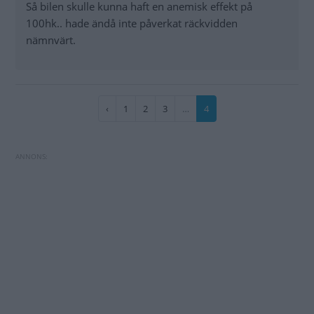
Så bilen skulle kunna haft en anemisk effekt på
100hk.. hade ändå inte påverkat räckvidden
nämnvärt.
Paginering
Föregående
‹
Sida
1
Sida
2
Sida
3
…
Nuvarande
4
sida
sida