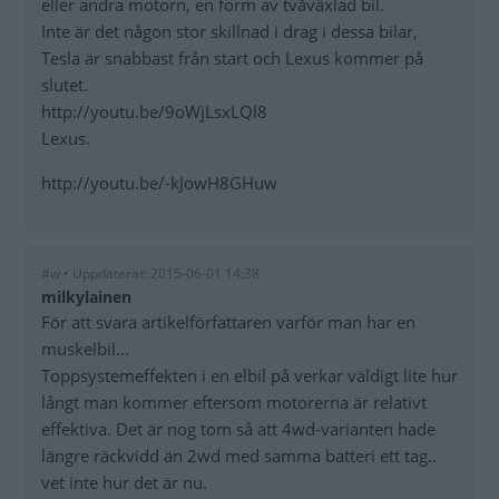
eller andra motorn, en form av tvåväxlad bil.
Inte är det någon stor skillnad i drag i dessa bilar,
Tesla är snabbast från start och Lexus kommer på
slutet.
http://youtu.be/9oWjLsxLQl8
Lexus.
http://youtu.be/-kJowH8GHuw
#w • Uppdaterat: 2015-06-01 14:38
milkylainen
För att svara artikelförfattaren varför man har en
muskelbil...
Toppsystemeffekten i en elbil på verkar väldigt lite hur
långt man kommer eftersom motorerna är relativt
effektiva. Det är nog tom så att 4wd-varianten hade
längre räckvidd än 2wd med samma batteri ett tag..
vet inte hur det är nu.