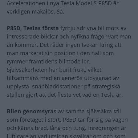
Accelerationen i nya Tesla Model S P85D är
verkligen makalös. Så.
P85D, Teslas första
fyrhjulsdrivna bil möts av
intresserade blickar och nyfikna frågor vart man
än kommer. Det råder ingen tvekan kring att
man markerat sin position i den hall som
rymmer framtidens bilmodeller.
Självsäkerheten har burit frukt, vilket
tillsammans med en generös utbyggnad av
upplysta snabbladdstationer på strategiska
ställen gjort att det flesta vet vad en Tesla är.
Bilen genomsyra
s av samma självsäkra stil
som företaget i stort. P85D tar för sig på vägen
och känns bred, lång och tung. Inredningen är
luftigare än vad utsidan skvallrar om och som