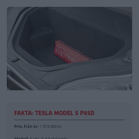
FAKTA: TESLA MODEL S P85D
Pris, från kr
: 1 074 000 kr.
Modell
: 5-sits, 5-d halvkombi.