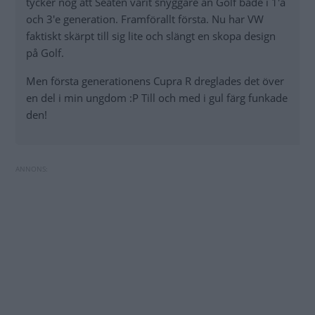
tycker nog att Seaten varit snyggare än Golf både i 1'a
och 3'e generation. Framförallt första. Nu har VW
faktiskt skärpt till sig lite och slängt en skopa design
på Golf.
Men första generationens Cupra R dreglades det över
en del i min ungdom :P Till och med i gul färg funkade
den!