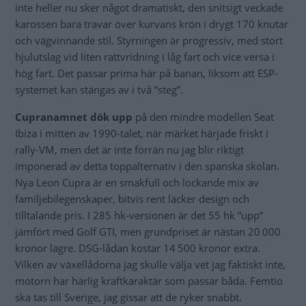
inte heller nu sker något dramatiskt, den snitsigt veckade
karossen bara travar över kurvans krön i drygt 170 knutar
och vägvinnande stil. Styrningen är progressiv, med stort
hjulutslag vid liten rattvridning i låg fart och vice versa i
hög fart. Det passar prima här på banan, liksom att ESP-
systemet kan stängas av i två ”steg”.
Cupranamnet dök upp
på den mindre modellen Seat
Ibiza i mitten av 1990-talet, när märket härjade friskt i
rally-VM, men det är inte förrän nu jag blir riktigt
imponerad av detta toppalternativ i den spanska skolan.
Nya Leon Cupra är en smakfull och lockande mix av
familjebilegenskaper, bitvis rent läcker design och
tilltalande pris. I 285 hk-versionen är det 55 hk ”upp”
jämfört med Golf GTI, men grundpriset är nästan 20 000
kronor lägre. DSG-lådan kostar 14 500 kronor extra.
Vilken av växellådorna jag skulle välja vet jag faktiskt inte,
motorn har härlig kraftkaraktär som passar båda. Femtio
ska tas till Sverige, jag gissar att de ryker snabbt.