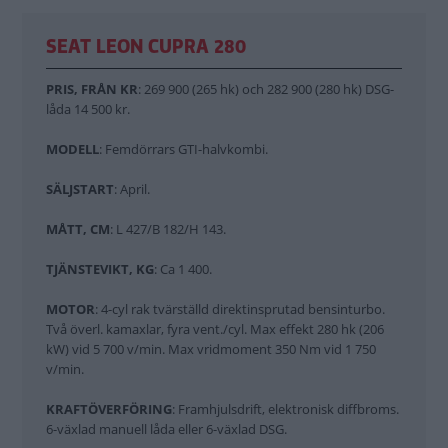
SEAT LEON CUPRA 280
PRIS, FRÅN KR
: 269 900 (265 hk) och 282 900 (280 hk) DSG-
låda 14 500 kr.
MODELL
: Femdörrars GTI-halvkombi.
SÄLJSTART
: April.
MÅTT, CM
: L 427/B 182/H 143.
TJÄNSTEVIKT, KG
: Ca 1 400.
MOTOR
: 4-cyl rak tvärställd direktinsprutad bensinturbo.
Två överl. kamaxlar, fyra vent./cyl. Max effekt 280 hk (206
kW) vid 5 700 v/min. Max vridmoment 350 Nm vid 1 750
v/min.
KRAFTÖVERFÖRING
: Framhjulsdrift, elektronisk diffbroms.
6-växlad manuell låda eller 6-växlad DSG.