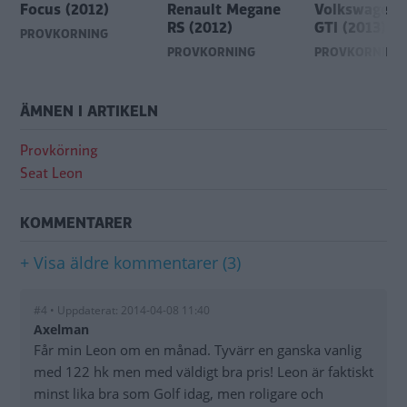
Focus (2012)
Renault Megane
Volkswagen 
RS (2012)
GTI (2013)
PROVKÖRNING
PROVKÖRNING
PROVKÖRNING
ÄMNEN I ARTIKELN
Provkörning
Seat Leon
KOMMENTARER
+ Visa äldre kommentarer (3)
#4 • Uppdaterat: 2014-04-08 11:40
Axelman
Får min Leon om en månad. Tyvärr en ganska vanlig
med 122 hk men med väldigt bra pris! Leon är faktiskt
minst lika bra som Golf idag, men roligare och