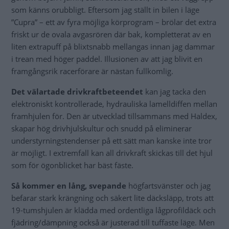
som känns orubbligt. Eftersom jag ställt in bilen i läge
”Cupra” – ett av fyra möjliga körprogram – brölar det extra
friskt ur de ovala avgasrören där bak, kompletterat av en
liten extrapuff på blixtsnabb mellangas innan jag dammar
i trean med höger paddel. Illusionen av att jag blivit en
framgångsrik racerförare är nästan fullkomlig.
Det välartade drivkraftbeteendet
kan jag tacka den
elektroniskt kontrollerade, hydrauliska lamelldiffen mellan
framhjulen för. Den är utvecklad tillsammans med Haldex,
skapar hög drivhjulskultur och snudd på eliminerar
understyrningstendenser på ett sätt man kanske inte tror
är möjligt. I extremfall kan all drivkraft skickas till det hjul
som för ögonblicket har bäst fäste.
Så kommer en lång, svepande
högfartsvänster och jag
befarar stark krängning och säkert lite däcksläpp, trots att
19-tumshjulen är klädda med ordentliga lågprofildäck och
fjädring/dämpning också är justerad till tuffaste läge. Men