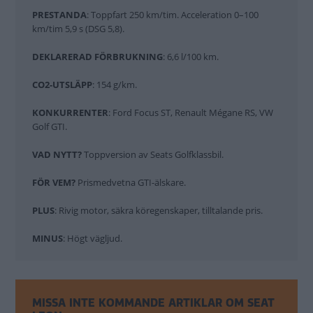
PRESTANDA
: Toppfart 250 km/tim. Acceleration 0–100
km/tim 5,9 s (DSG 5,8).
DEKLARERAD FÖRBRUKNING
: 6,6 l/100 km.
CO2-UTSLÄPP
: 154 g/km.
KONKURRENTER
: Ford Focus ST, Renault Mégane RS, VW
Golf GTI.
VAD NYTT?
Toppversion av Seats Golfklassbil.
FÖR VEM?
Prismedvetna GTI-älskare.
PLUS
: Rivig motor, säkra köregenskaper, tilltalande pris.
MINUS
: Högt vägljud.
MISSA INTE KOMMANDE ARTIKLAR OM SEAT