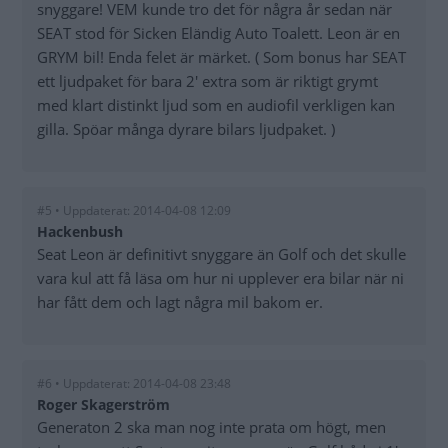
snyggare! VEM kunde tro det för några år sedan när
SEAT stod för Sicken Eländig Auto Toalett. Leon är en
GRYM bil! Enda felet är märket. ( Som bonus har SEAT
ett ljudpaket för bara 2' extra som är riktigt grymt
med klart distinkt ljud som en audiofil verkligen kan
gilla. Spöar många dyrare bilars ljudpaket. )
#5 • Uppdaterat: 2014-04-08 12:09
Hackenbush
Seat Leon är definitivt snyggare än Golf och det skulle
vara kul att få läsa om hur ni upplever era bilar när ni
har fått dem och lagt några mil bakom er.
#6 • Uppdaterat: 2014-04-08 23:48
Roger Skagerström
Generaton 2 ska man nog inte prata om högt, men