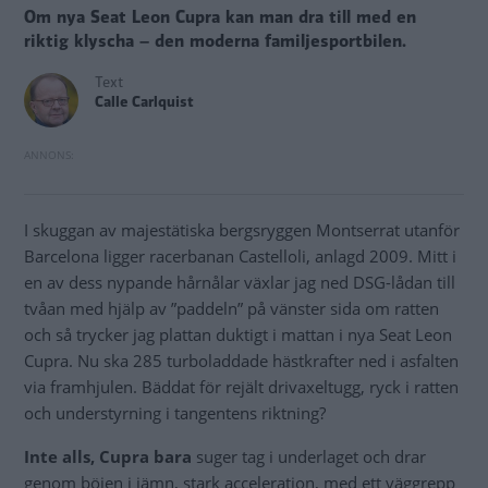
Om nya Seat Leon Cupra kan man dra till med en
riktig klyscha – den moderna familjesportbilen.
Text
Calle Carlquist
I skuggan av majestätiska bergsryggen Montserrat utanför
Barcelona ligger racerbanan Castelloli, anlagd 2009. Mitt i
en av dess nypande hårnålar växlar jag ned DSG-lådan till
tvåan med hjälp av ”paddeln” på vänster sida om ratten
och så trycker jag plattan duktigt i mattan i nya Seat Leon
Cupra. Nu ska 285 turboladdade hästkrafter ned i asfalten
via framhjulen. Bäddat för rejält drivaxeltugg, ryck i ratten
och understyrning i tangentens riktning?
Inte alls, Cupra bara
suger tag i underlaget och drar
genom böjen i jämn, stark acceleration, med ett väggrepp