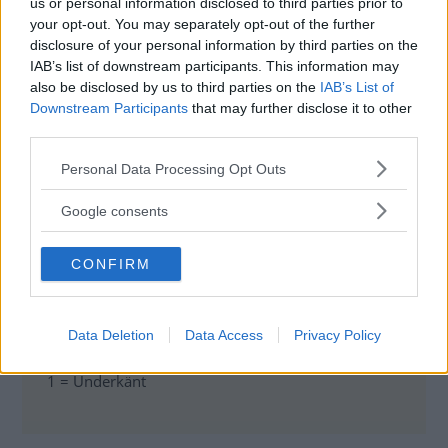
us or personal information disclosed to third parties prior to
your opt-out. You may separately opt-out of the further
disclosure of your personal information by third parties on the
IAB’s list of downstream participants. This information may
also be disclosed by us to third parties on the
IAB’s List of
Downstream Participants
that may further disclose it to other
third parties.
Testinformation
Please note that this website/app uses one or more Google
Personal Data Processing Opt Outs
Modeller i det här testet:
services and may gather and store information including but
not limited to your visit or usage behaviour. You may click to
Google consents
Seat Leon Cupra 280 (2014)
grant or deny consent to Google and its third-party tags to
Betyg
use your data for below specified purposes in below Google
CONFIRM
consent section.
5 = Utmärkt
4 = Mycket bra
3 = Bra
Data Deletion
Data Access
Privacy Policy
2 = Godkänt
1 = Underkänt