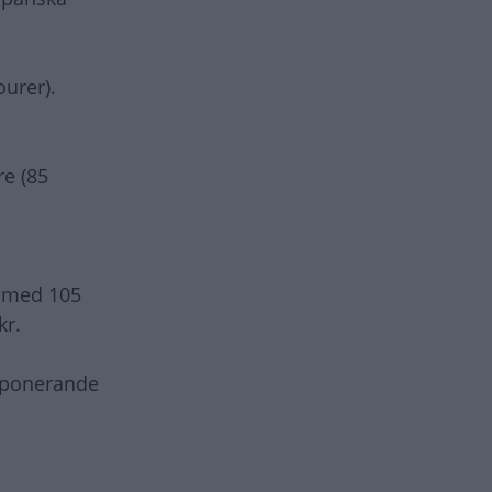
ourer).
re (85
) med 105
kr.
imponerande