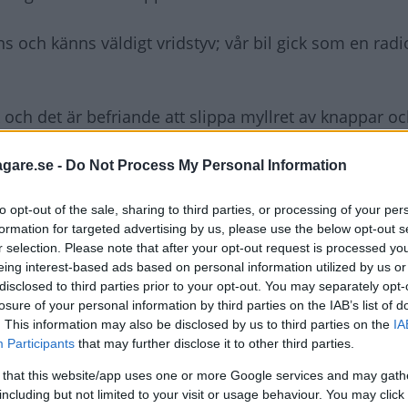
ns och känns väldigt vridstyv; vår bil gick som en rad
k och det är befriande att slippa myllret av knappar oc
lt okej både på längden och på höjden.
agare.se -
Do Not Process My Personal Information
to opt-out of the sale, sharing to third parties, or processing of your per
re bakdörrar.
formation for targeted advertising by us, please use the below opt-out s
r selection. Please note that after your opt-out request is processed y
 och lagom fasta.
eing interest-based ads based on personal information utilized by us or
disclosed to third parties prior to your opt-out. You may separately opt-
losure of your personal information by third parties on the IAB’s list of
. This information may also be disclosed by us to third parties on the
IA
 jättelika öppning (ståhöjden under luckan är nästan 
Participants
that may further disclose it to other third parties.
 that this website/app uses one or more Google services and may gath
including but not limited to your visit or usage behaviour. You may click 