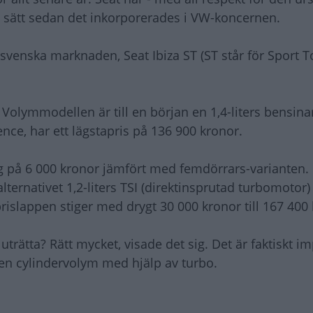
lla sätt sedan det inkorporerades i VW-koncernen.
svenska marknaden, Seat Ibiza ST (ST står för Sport T
olymmodellen är till en början en 1,4-liters bensina
ence, har ett lägstapris på 136 900 kronor.
g på 6 000 kronor jämfört med femdörrars-varianten.
ernativet 1,2-liters TSI (direktinsprutad turbomotor
 prislappen stiger med drygt 30 000 kronor till 167 400 
rätta? Rätt mycket, visade det sig. Det är faktiskt 
ten cylindervolym med hjälp av turbo.