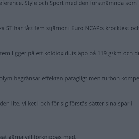
, Reference, Style och Sport med den förstnämnda som 
za ST har fått fem stjärnor i Euro NCAP:s krocktest oc
tem ligger på ett koldioxidutsläpp på 119 g/km och dr
orvolym begränsar effekten påtagligt men turbon komp
n lite, vilket i och för sig förstås sätter sina spår i
eat gärna vill förknippas med.