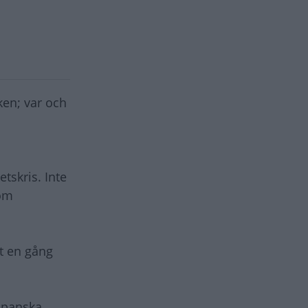
iken; var och
tskris. Inte
som
et en gång
rspanska