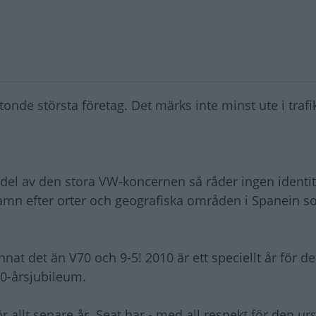
åttonde största företag. Det märks inte minst ute i traf
l av den stora VW-koncernen så råder ingen identite
namn efter orter och geografiska områden i Spanein 
t det än V70 och 9-5! 2010 är ett speciellt år för d
60-årsjubileum.
 allt senare år. Seat har - med all respekt för den u