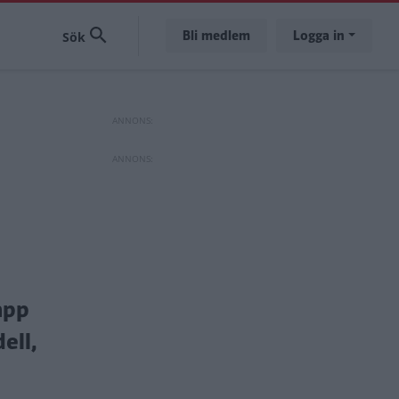
Bli medlem
Logga in
app
ell,