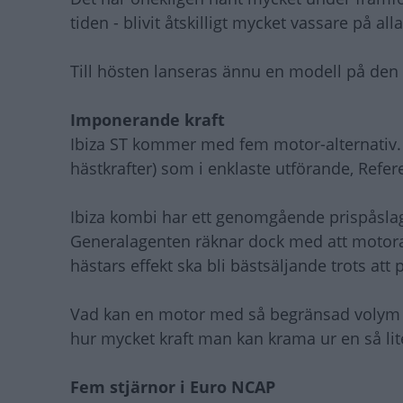
tiden - blivit åtskilligt mycket vassare på a
Till hösten lanseras ännu en modell på den 
Imponerande kraft
Ibiza ST kommer med fem motor-alternativ. V
hästkrafter) som i enklaste utförande, Refer
Ibiza kombi har ett genomgående prispåsla
Generalagenten räknar dock med att motoralt
hästars effekt ska bli bästsäljande trots att
Vad kan en motor med så begränsad volym ut
hur mycket kraft man kan krama ur en så li
Fem stjärnor i Euro NCAP