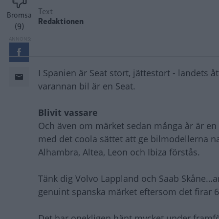
Text
Bromsa
Redaktionen
(9)
I Spanien är Seat stort, jättestort - landets 
varannan bil är en Seat.
Blivit vassare
Och även om märket sedan många år är en de
med det coola sättet att ge bilmodellerna 
Alhambra, Altea, Leon och Ibiza förstås.
Tänk dig Volvo Lappland och Saab Skåne…anna
genuint spanska märket eftersom det firar 
Det har onekligen hänt mycket under framför