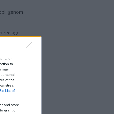
iobil genom
h reglage.
sonal or
ection to
ou may
 personal
out of the
 downstream
B’s List of
två meter),
er and store
to grant or