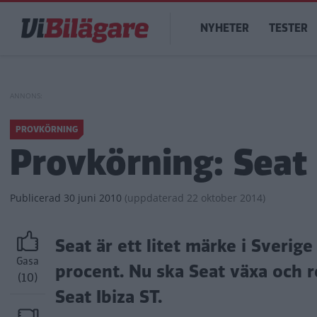
Hoppa
Main
till
NYHETER
TESTER
navigation
huvudinnehåll
PROVKÖRNING
Provkörning: Seat I
Publicerad
30 juni 2010
(
uppdaterad
22 oktober 2014)
Seat är ett litet märke i Sver
Gasa
procent. Nu ska Seat växa och r
(10)
Seat Ibiza ST.