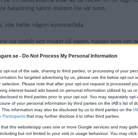
e belastning känns motorn lite väl tunn.
iv, inte heller någon automatlåda.
l rör sig stabilt och moget på vägen, nästan som om d
.
agare.se -
Do Not Process My Personal Information
sätet blir aldrig långfärdsbekvämt men takhöjden är i 
to opt-out of the sale, sharing to third parties, or processing of your per
örst eller minst i klassen.
formation for targeted advertising by us, please use the below opt-out s
r selection. Please note that after your opt-out request is processed y
tningslistan. Det återstår att se om till exempel ratt
eing interest-based ads based on personal information utilized by us or
disclosed to third parties prior to your opt-out. You may separately opt-
losure of your personal information by third parties on the IAB’s list of
. This information may also be disclosed by us to third parties on the
IA
yser med sin frånvaro. Småbilsköparna är inte beredda
Participants
that may further disclose it to other third parties.
 that this website/app uses one or more Google services and may gath
including but not limited to your visit or usage behaviour. You may click 