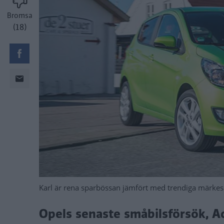
Bromsa
(18)
Karl är rena sparbössan jämfört med trendiga märk
Opels senaste småbilsförsök, Ad