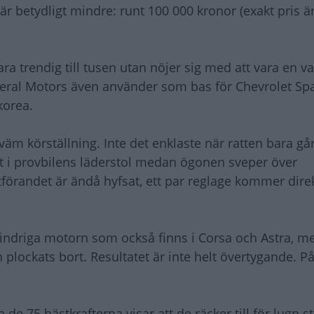
r betydligt mindre: runt 100 000 kronor (exakt pris ä
a trendig till tusen utan nöjer sig med att vara en van
neral Motors även använder som bas för Chevrolet Sp
korea.
väm körställning. Inte det enklaste när ratten bara går
nt i provbilens läderstol medan ögonen sveper över
örandet är ändå hyfsat, ett par reglage kommer direk
indriga motorn som också finns i Corsa och Astra, me
 plockats bort. Resultatet är inte helt övertygande. 
e 75 hästkrafterna visar att de räcker till för lugn s