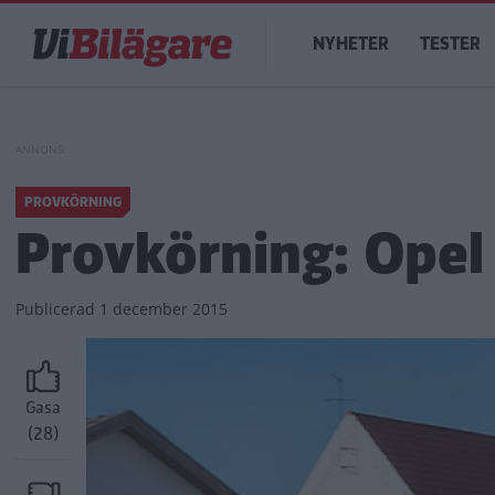
Hoppa
Main
till
NYHETER
TESTER
navigation
huvudinnehåll
PROVKÖRNING
Provkörning: Opel 
Publicerad
1 december 2015
Gasa
(28)