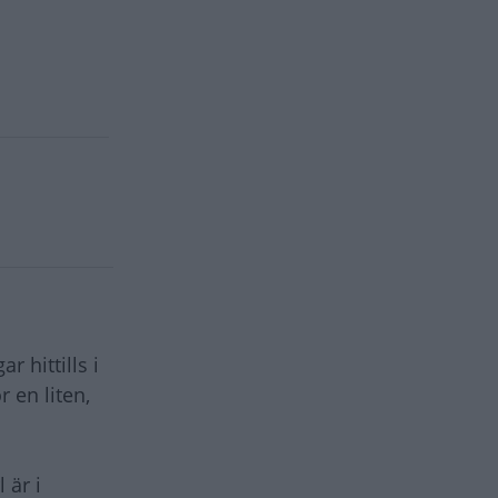
 hittills i
r en liten,
 är i