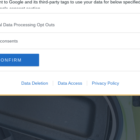
 to Google and its third-party tags to use your data for below specifi
fick fyra av fem stjärnor i Euro NCAP:s krocktest, men 
ogle consent section.
plashskyddet bedömdes exempelvis vara marginellt
l Data Processing Opt Outs
rl kunna locka fler än Adam om priset och utrustning
consents
CONFIRM
Data Deletion
Data Access
Privacy Policy