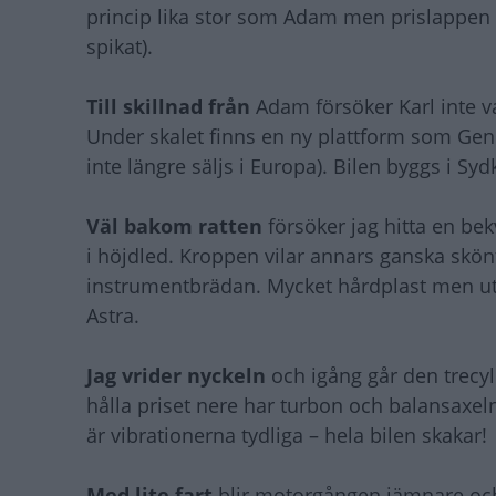
princip lika stor som Adam men prislappen ä
spikat).
Till skillnad från
Adam försöker Karl inte var
Under skalet finns en ny plattform som Ge
inte längre säljs i Europa). Bilen byggs i Syd
Väl bakom ratten
försöker jag hitta en bek
i höjdled. Kroppen vilar annars ganska skö
instrumentbrädan. Mycket hårdplast men utf
Astra.
Jag vrider nyckeln
och igång går den trecyl
hålla priset nere har turbon och balansaxeln
är vibrationerna tydliga – hela bilen skakar!
Med lite fart
blir motorgången jämnare och d