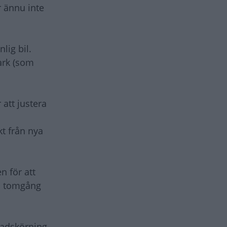
r ännu inte
lig bil.
ark (som
 att justera
t från nya
n för att
På tomgång
tadskörning,