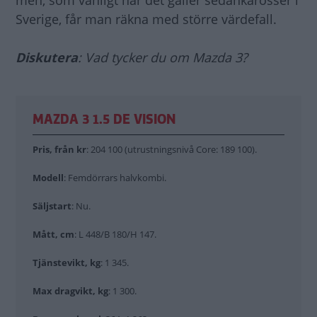
men, som vanligt när det gäller sedankarosser i
Sverige, får man räkna med större värdefall.
Diskutera
: Vad tycker du om Mazda 3?
MAZDA 3 1.5 DE VISION
Pris, från kr
: 204 100 (utrustningsnivå Core: 189 100).
Modell
: Femdörrars halvkombi.
Säljstart
: Nu.
Mått, cm
: L 448/B 180/H 147.
Tjänstevikt, kg
: 1 345.
Max dragvikt, kg
: 1 300.