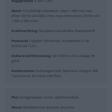
Bagagevolym, l
: 364–1 263.
Motor
: Fyrcylindrig turbodiesel, volym 1 499 cm3, max
effekt 105 hk vid 4 000 v/min, max vridmoment 270 Nm vid
1 600–2 500 v/min.
Kraftöverföring
: Sexväxlad manuell låda, framhjulsdrift.
Prestanda
: Toppfart 185 km/tim. Acceleration 0-100
km/tim på 11,0 s.
Deklarerad förbrukning
: 3,8 l/100 km. CO2-utsläpp: 99
g/km.
Konkurrenter
: Volkswagen Golf, Opel Astra, Peugeot 308,
Toyota Auris, Kia Cee’d, med flera.
Plus
: Köregenskaper, motor, säkerhetsteknik.
Minus
: Dieselekonomi, ljudnivå, utrymme.