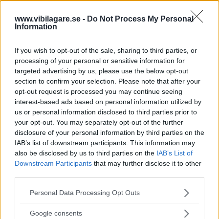
En annan nyhet
är G-Vectoring Control. Det är
www.vibilagare.se -
Do Not Process My Personal
Information
ett elektroniskt system som justerar motorns
vridmoment för att flytta viktbalansen fram och
If you wish to opt-out of the sale, sharing to third parties, or
bak i bilen. Genom att minska momentet när
processing of your personal or sensitive information for
föraren svänger på ratten hamnar mer vikt på
targeted advertising by us, please use the below opt-out
framhjulen, vilket ska ge mer grepp och
section to confirm your selection. Please note that after your
opt-out request is processed you may continue seeing
stabilare kurvtagning. Om det märks? Nja, inte
interest-based ads based on personal information utilized by
direkt. Mazda 3 var redan tidigare en av
us or personal information disclosed to third parties prior to
Golfklassens mest körglada bilar och det
your opt-out. You may separately opt-out of the further
disclosure of your personal information by third parties on the
intrycket består. Kvick styrning, exakt manuell
IAB’s list of downstream participants. This information may
växellåda och låg sittposition bidrar till
also be disclosed by us to third parties on the
IAB’s List of
inspirerande köregenskaper. För 14 000 kronor
Downstream Participants
that may further disclose it to other
får man en sexstegad automatlåda, enligt de
third parties.
officiella siffrorna ökar dock förbrukningen med
Please note that this website/app uses one or more Google
Personal Data Processing Opt Outs
15 procent.
services and may gather and store information including but
not limited to your visit or usage behaviour. You may click to
Google consents