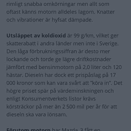
rimligt snabba omkörningar men allt som
oftast känns motorn alldeles lagom. Knatter
och vibrationer är hyfsat dämpade.
Utsläppet av koldioxid
är 99 g/km, vilket ger
skatterabatt i andra länder men inte i Sverige.
Den låga förbrukningssiffran är desto mer
lockande och torde ge lägre driftkostnader
jämfört med bensinmotorn på 2,0 liter och 120
hästar. Dieseln har dock ett prispåslag på 17
000 kronor som kan vara svårt att ”köra in”. Det
högre priset spär på värdeminskningen och
enligt Konsumentverkets listor krävs
körsträckor på mer än 2 500 mil per år för att
dieseln ska vara lönsam.
Förutom motorn
har Mazda 3 fått en