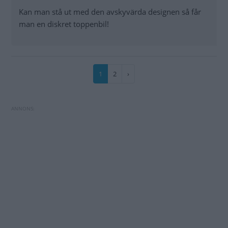
Kan man stå ut med den avskyvärda designen så får
man en diskret toppenbil!
Paginering
Nuvarande
1
Sida
2
Nästa
›
sida
sida