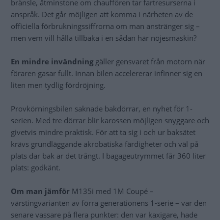
bränsle, åtminstone om chauffören tar fartresurserna i
anspråk. Det går möjligen att komma i närheten av de
officiella förbrukningssiffrorna om man anstränger sig –
men vem vill hålla tillbaka i en sådan här nöjesmaskin?
En mindre invändning
gäller gensvaret från motorn när
föraren gasar fullt. Innan bilen accelererar infinner sig en
liten men tydlig fördröjning.
Provkörningsbilen saknade bakdörrar, en nyhet för 1-
serien. Med tre dörrar blir karossen möjligen snyggare och
givetvis mindre praktisk. För att ta sig i och ur baksätet
krävs grundläggande akrobatiska färdigheter och väl på
plats där bak är det trångt. I bagageutrymmet får 360 liter
plats: godkänt.
Om man jämför
M135i med 1M Coupé –
värstingvarianten av förra generationens 1-serie – var den
senare vassare på flera punkter: den var kaxigare, hade