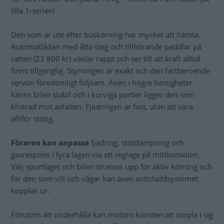
lilla 1-serien!
Den som är ute efter buskörning har mycket att hämta.
Automatlådan med åtta steg och tillhörande paddlar på
ratten (23 800 kr) växlar rappt och ser till att kraft alltid
finns tillgänglig. Styrningen är exakt och den fartberoende
servon föredömligt följsam. Även i högre hastigheter
känns bilen stabil och i kurviga partier ligger den som
klistrad mot asfalten. Fjädringen är fast, utan att vara
alltför stötig.
Föraren kan anpassa
fjädring, stötdämpning och
gasrespons i fyra lägen via ett reglage på mittkonsolen.
Välj sportläget och bilen stramas upp för aktiv körning och
för den som vill och vågar kan även antisladdsystemet
kopplas ur.
Förutom att underhålla kan motorn konsten att sörpla i sig