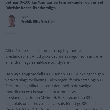
det när 0–100 km/tim går på fem sekunder och priset
faktiskt känns överkomligt.
Text
Fredrik Diits Vikström
Allt måste ses i sitt sammanhang, i synnerhet
prestandabilar. Alltid tycks det finnas någon som är värre
än andra, någon snabbare och dyrare.
Den nya toppmodellen
i 1-serien, M135i, ska egentligen
vara ett slags mellanting. Bilen ingår i färska satsningen M
Performance, vilket placerar den mellan de vanliga
modellerna och bestarna som trimmas av
prestandadivisionen M GmbH. Raka sexan från 335i har
tagit plats under huven och vässats för att ge 320 i stället
för 306 hästar. Och jädrar i mig – vilken fart den sätter på