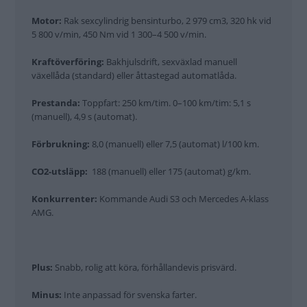
Motor:
Rak sexcylindrig bensinturbo, 2 979 cm3, 320 hk vid
5 800 v/min, 450 Nm vid 1 300–4 500 v/min.
Kraftöverföring:
Bakhjulsdrift, sexväxlad manuell
växellåda (standard) eller åttastegad automatlåda.
Prestanda:
Toppfart: 250 km/tim. 0–100 km/tim: 5,1 s
(manuell), 4,9 s (automat).
Förbrukning:
8,0 (manuell) eller 7,5 (automat) l/100 km.
CO2-utsläpp:
188 (manuell) eller 175 (automat) g/km.
Konkurrenter:
Kommande Audi S3 och Mercedes A-klass
AMG.
Plus:
Snabb, rolig att köra, förhållandevis prisvärd.
Minus:
Inte anpassad för svenska farter.