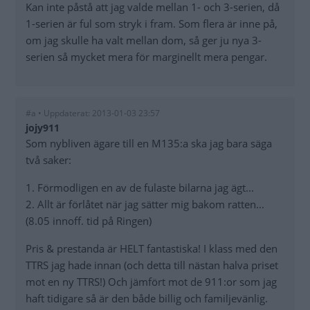
Kan inte påstå att jag valde mellan 1- och 3-serien, då
1-serien är ful som stryk i fram. Som flera är inne på,
om jag skulle ha valt mellan dom, så ger ju nya 3-
serien så mycket mera för marginellt mera pengar.
#a • Uppdaterat: 2013-01-03 23:57
jojy911
Som nybliven ägare till en M135:a ska jag bara säga
två saker:
1. Förmodligen en av de fulaste bilarna jag ägt...
2. Allt är förlåtet när jag sätter mig bakom ratten...
(8.05 innoff. tid på Ringen)
Pris & prestanda är HELT fantastiska! I klass med den
TTRS jag hade innan (och detta till nästan halva priset
mot en ny TTRS!) Och jämfört mot de 911:or som jag
haft tidigare så är den både billig och familjevänlig.