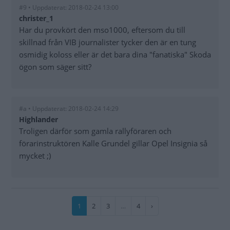
#9 • Uppdaterat: 2018-02-24 13:00
christer_1
Har du provkört den mso1000, eftersom du till
skillnad från VIB journalister tycker den är en tung
osmidig koloss eller är det bara dina "fanatiska" Skoda
ögon som säger sitt?
#a • Uppdaterat: 2018-02-24 14:29
Highlander
Troligen därför som gamla rallyföraren och
förarinstruktören Kalle Grundel gillar Opel Insignia så
mycket ;)
Paginering
Nuvarande
1
Sida
2
Sida
3
…
Sida
4
Nästa
›
sida
sida