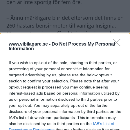
den är inte sportig för fem öre.
– Ännu märkligare blir det eftersom det finns en
260 hästars bensinmotor till vanliga Insignia.
Men sportversionen får alltså nöja sig med en
diesel…
www.vibilagare.se -
Do Not Process My Personal
Information
Varför har man valt att göra så?
If you wish to opt-out of the sale, sharing to third parties, or
– Det är ganska svårt att förstå. Opel säger att
processing of your personal or sensitive information for
de tror på dieselmotorn i den här bilklassen,
targeted advertising by us, please use the below opt-out
trots alla frågetecken som omger dieseln i
section to confirm your selection. Please note that after your
opt-out request is processed you may continue seeing
dessa dagar.
interest-based ads based on personal information utilized by
us or personal information disclosed to third parties prior to
Hur är bilen att köra då?
your opt-out. You may separately opt-out of the further
– Det är verkligen inget fel på väghållningen.
disclosure of your personal information by third parties on the
IAB’s list of downstream participants. This information may
Den går fint. Men dieselmotorn i kombination
also be disclosed by us to third parties on the
IAB’s List of
med en ganska slö automatlåda tar liksom
Downstream Participants
that may further disclose it to other