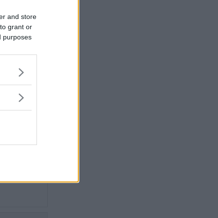
er and store
to grant or
och
ed purposes