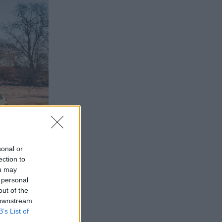
sonal or
ection to
ou may
 personal
out of the
 downstream
B’s List of