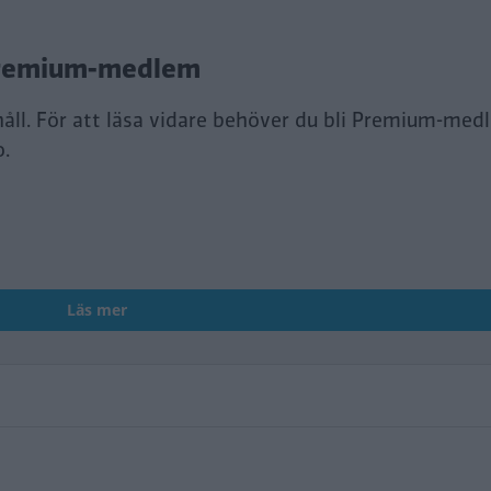
i Premium-medlem
håll. För att läsa vidare behöver du bli Premium-med
o.
Läs mer