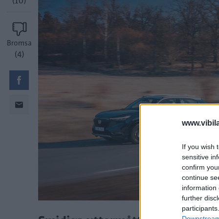
(10)
Bromsa
(4)
www.vibil
If you wish 
sensitive in
confirm you
continue se
information 
further disc
participants
Downstream 