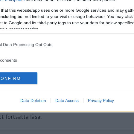
gre markfrigång på väg till torpet.
modeller tycks aldrig sina. Vi testar
 that this website/app uses one or more Google services and may gath
including but not limited to your visit or usage behaviour. You may click 
gen Taigo mot omstöpta Honda HR-V 
 to Google and its third-party tags to use your data for below specifi
ogle consent section.
aris Cross.
l Data Processing Opt Outs
consents
CONFIRM
Data Deletion
Data Access
Privacy Policy
tt fortsätta läsa.