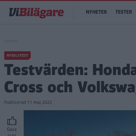
Hoppa
Main
till
NYHETER
TESTER
navigation
huvudinnehåll
NYBILSTEST
Testvärden: Honda
Cross och Volkswa
Publicerad
11 maj 2022
Gasa