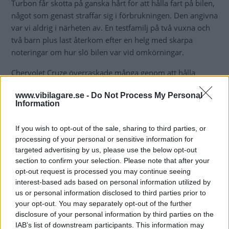
Turbon får skotta på ganska hårt för att hålla fart på bilen,
något som genast straffar sig i förbrukningen. Den angivna
var vi aldrig i närheten av. En testfamilj på två vuxna och
två barn plus last återkom efter en helg med skarpa
noteringar om hur slö bilen var vid omkörningar.
Chervolet Cruze överraskade många genom att hålla
genomgående hög nivå på köregenskaperna. Bilen har
www.vibilagare.se -
Do Not Process My Personal
nästan samma chassi som Opel Astra, minus ett
Information
stabiliserande ”Wattstag” i bakvagnen, och går med mer
stuns än Hyundai och Ford. Ibland, som i potthål och tuffa
If you wish to opt-out of the sale, sharing to third parties, or
broskarvar, smäller det riktigt oskönt från bakvagnen.
processing of your personal or sensitive information for
targeted advertising by us, please use the below opt-out
section to confirm your selection. Please note that after your
opt-out request is processed you may continue seeing
interest-based ads based on personal information utilized by
us or personal information disclosed to third parties prior to
your opt-out. You may separately opt-out of the further
disclosure of your personal information by third parties on the
IAB’s list of downstream participants. This information may