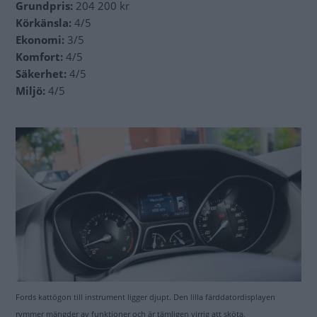
Grundpris:
204 200 kr
Körkänsla:
4/5
Ekonomi:
3/5
Komfort:
4/5
Säkerhet:
4/5
Miljö:
4/5
Fords kattögon till instrument ligger djupt. Den lilla färddatordisplayen
rymmer mängder av funktioner och är tämligen virrig att sköta.