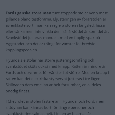
Fords ganska stora men
tunt stoppade stolar vann mest
gillande bland testförarna. Eljusteringen av förarstolen är
av enklaste sort; man kan reglera stolen i längsled, hissa
eller sänka men inte vinkla den, så lårstödet är som det är.
Svankstödet justeras manuellt med en fipplig spak på
ryggstödet och det är trångt för vänster fot bredvid
kopplingspedalen.
Hyundais elstolar har större justeringsomfång och
svankstödet sköts också med knapp. Ratten är mindre än
Fords och utrymmet för vänster fot större. Med en knapp i
ratten kan det elektriska styrservot justeras i tre lägen.
Skillnaden dem emellan är helt försumbar, en alldeles
onödig finess.
I Chevrolet är stolen fastare än i Hyundai och Ford, men
sittdynan kan kännas kort för längre personer och
svankjustering saknas helt. I ingen av bilarna går