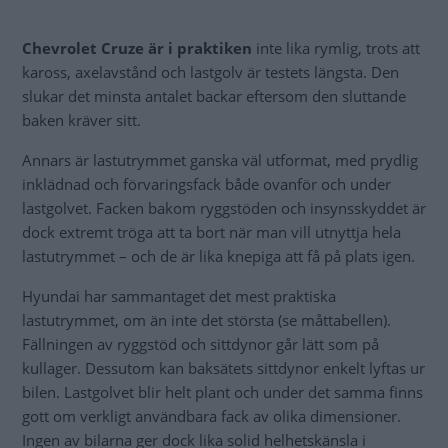
Chevrolet Cruze är i praktiken
inte lika rymlig, trots att
kaross, axelavstånd och lastgolv är testets längsta. Den
slukar det minsta antalet backar eftersom den sluttande
baken kräver sitt.
Annars är lastutrymmet ganska väl utformat, med prydlig
inklädnad och förvaringsfack både ovanför och under
lastgolvet. Facken bakom ryggstöden och insynsskyddet är
dock extremt tröga att ta bort när man vill utnyttja hela
lastutrymmet – och de är lika knepiga att få på plats igen.
Hyundai har sammantaget det mest praktiska
lastutrymmet, om än inte det största (se måttabellen).
Fällningen av ryggstöd och sittdynor går lätt som på
kullager. Dessutom kan baksätets sittdynor enkelt lyftas ur
bilen. Lastgolvet blir helt plant och under det samma finns
gott om verkligt användbara fack av olika dimensioner.
Ingen av bilarna ger dock lika solid helhetskänsla i