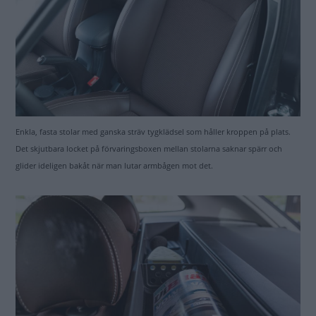
Enkla, fasta stolar med ganska sträv tygklädsel som håller kroppen på plats.
Det skjutbara locket på förvaringsboxen mellan stolarna saknar spärr och
glider ideligen bakåt när man lutar armbågen mot det.