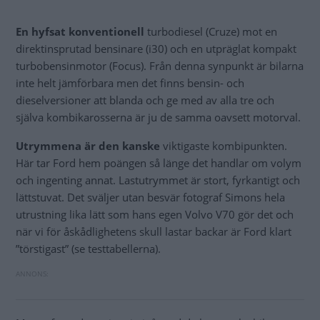
En hyfsat konventionell
turbodiesel (Cruze) mot en
direktinsprutad bensinare (i30) och en utpräglat kompakt
turbobensinmotor (Focus). Från denna synpunkt är bilarna
inte helt jämförbara men det finns bensin- och
dieselversioner att blanda och ge med av alla tre och
själva kombikarosserna är ju de samma oavsett motorval.
Utrymmena är den kanske
viktigaste kombipunkten.
Här tar Ford hem poängen så länge det handlar om volym
och ingenting annat. Lastutrymmet är stort, fyrkantigt och
lättstuvat. Det sväljer utan besvär fotograf Simons hela
utrustning lika lätt som hans egen Volvo V70 gör det och
när vi för åskådlighetens skull lastar backar är Ford klart
”törstigast” (se testtabellerna).