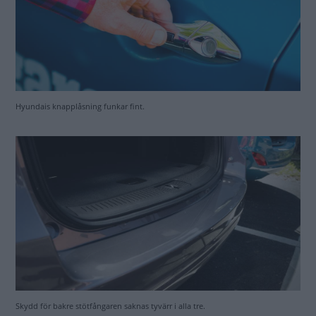
Hyundais knapplåsning funkar fint.
Skydd för bakre stötfångaren saknas tyvärr i alla tre.