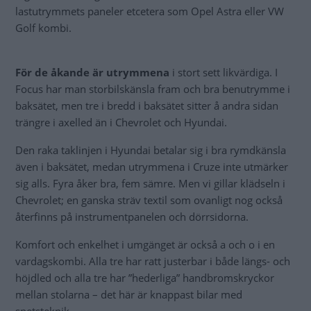
lastutrymmets paneler etcetera som Opel Astra eller VW
Golf kombi.
För de åkande är utrymmena
i stort sett likvärdiga. I
Focus har man storbilskänsla fram och bra benutrymme i
baksätet, men tre i bredd i baksätet sitter å andra sidan
trängre i axelled än i Chevrolet och Hyundai.
Den raka taklinjen i Hyundai betalar sig i bra rymdkänsla
även i baksätet, medan utrymmena i Cruze inte utmärker
sig alls. Fyra åker bra, fem sämre. Men vi gillar klädseln i
Chevrolet; en ganska sträv textil som ovanligt nog också
återfinns på instrumentpanelen och dörrsidorna.
Komfort och enkelhet i umgänget är också a och o i en
vardagskombi. Alla tre har ratt justerbar i både längs- och
höjdled och alla tre har ”hederliga” handbromskryckor
mellan stolarna – det här är knappast bilar med