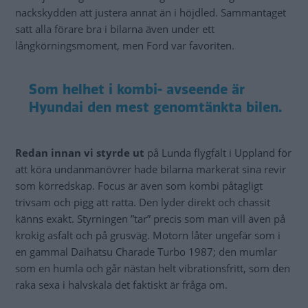
nackskydden att justera annat än i höjdled. Sammantaget
satt alla förare bra i bilarna även under ett
långkörningsmoment, men Ford var favoriten.
Som helhet i kombi- avseende är
Hyundai den mest genomtänkta bilen.
Redan innan vi styrde
ut
på Lunda flygfält i Uppland för
att köra undanmanövrer hade bilarna markerat sina revir
som körredskap. Focus är även som kombi påtagligt
trivsam och pigg att ratta. Den lyder direkt och chassit
känns exakt. Styrningen ”tar” precis som man vill även på
krokig asfalt och på grusväg. Motorn låter ungefär som i
en gammal Daihatsu Charade Turbo 1987; den mumlar
som en humla och går nästan helt vibrationsfritt, som den
raka sexa i halvskala det faktiskt är fråga om.