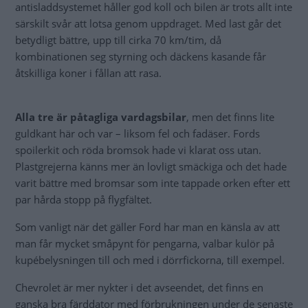
antisladdsystemet håller god koll och bilen är trots allt inte
särskilt svår att lotsa genom uppdraget. Med last går det
betydligt bättre, upp till cirka 70 km/tim, då
kombinationen seg styrning och däckens kasande får
åtskilliga koner i fållan att rasa.
Alla tre är påtagliga vardagsbilar
, men det finns lite
guldkant här och var – liksom fel och fadäser. Fords
spoilerkit och röda bromsok hade vi klarat oss utan.
Plastgrejerna känns mer än lovligt smäckiga och det hade
varit bättre med bromsar som inte tappade orken efter ett
par hårda stopp på flygfältet.
Som vanligt när det gäller Ford har man en känsla av att
man får mycket småpynt för pengarna, valbar kulör på
kupébelysningen till och med i dörrfickorna, till exempel.
Chevrolet är mer nykter i det avseendet, det finns en
ganska bra färddator med förbrukningen under de senaste