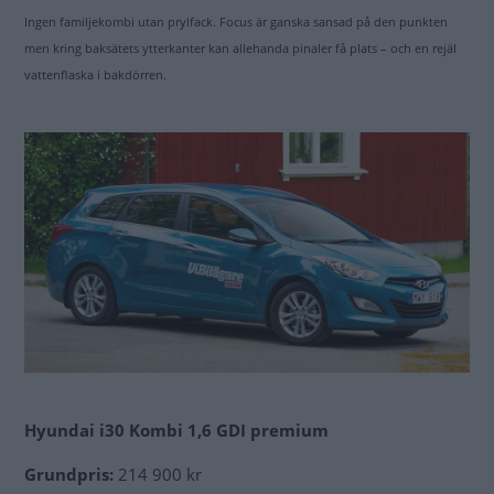
Ingen familjekombi utan prylfack. Focus är ganska sansad på den punkten
men kring baksätets ytterkanter kan allehanda pinaler få plats – och en rejäl
vattenflaska i bakdörren.
Hyundai
i30 Kombi 1,6 GDI premium
Biltest: Chevrolet Cruze, Ford Focus, Hyundai
i30 (2012)
Grundpris:
214 900 kr