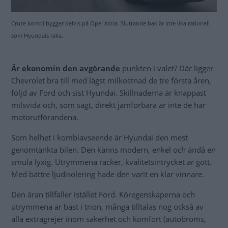
Cruze kombi bygger delvis på Opel Astra. Sluttande bak är inte lika rationell
som Hyundais raka.
Är ekonomin den avgörande
punkten i valet? Där ligger
Chevrolet bra till med lägst milkostnad de tre första åren,
följd av Ford och sist Hyundai. Skillnaderna är knappast
milsvida och, som sagt, direkt jämförbara är inte de här
motorutförandena.
Som helhet i kombiavseende är Hyundai den mest
genomtänkta bilen. Den känns modern, enkel och ändå en
smula lyxig. Utrymmena räcker, kvalitetsintrycket är gott.
Med bättre ljudisolering hade den varit en klar vinnare.
Den äran tillfaller istället Ford. Köregenskaperna och
utrymmena är bäst i trion, många tilltalas nog också av
alla extragrejer inom säkerhet och komfort (autobroms,