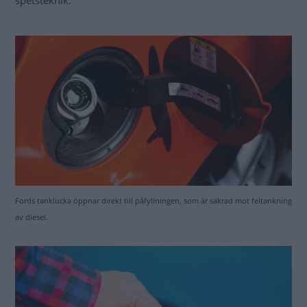
spetsteknik.
Fords tanklucka öppnar direkt till påfyllningen, som är säkrad mot feltankning
av diesel.