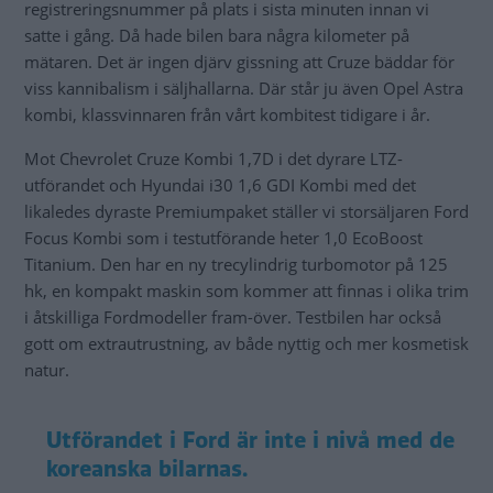
registreringsnummer på plats i sista minuten innan vi
satte i gång. Då hade bilen bara några kilometer på
mätaren. Det är ingen djärv gissning att Cruze bäddar för
viss kannibalism i säljhallarna. Där står ju även Opel Astra
kombi, klassvinnaren från vårt kombitest tidigare i år.
Mot Chevrolet Cruze Kombi 1,7D i det dyrare LTZ-
utförandet och Hyundai i30 1,6 GDI Kombi med det
likaledes dyraste Premiumpaket ställer vi storsäljaren Ford
Focus Kombi som i testutförande heter 1,0 EcoBoost
Titanium. Den har en ny trecylindrig turbomotor på 125
hk, en kompakt maskin som kommer att finnas i olika trim
i åtskilliga Fordmodeller fram-över. Testbilen har också
gott om extrautrustning, av både nyttig och mer kosmetisk
natur.
Utförandet i Ford är inte i nivå med de
koreanska bilarnas.