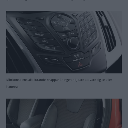
Mittkonsolens alla lutande knappar är ingen höjdare att vare sig se eller
hantera.