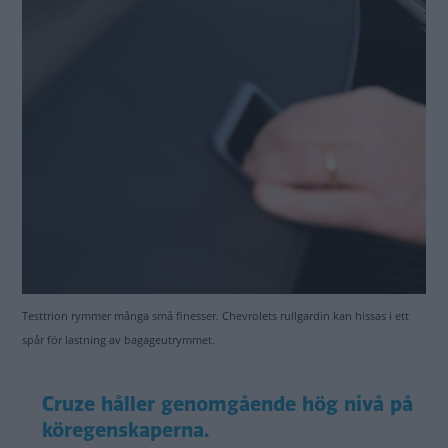
Testtrion rymmer många små finesser. Chevrolets rullgardin kan hissas i ett
spår för lastning av bagageutrymmet.
Cruze håller genomgående hög nivå på
köregenskaperna.