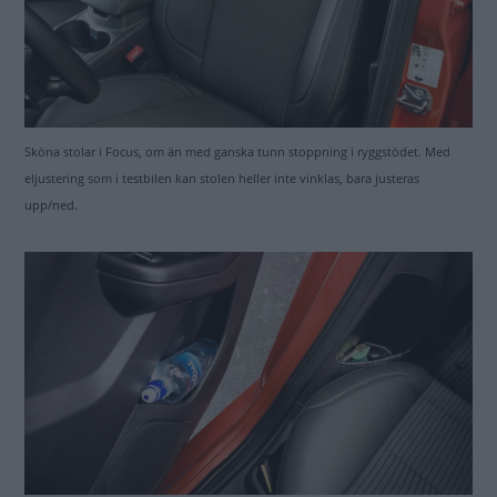
Sköna stolar i Focus, om än med ganska tunn stoppning i ryggstödet. Med
eljustering som i testbilen kan stolen heller inte vinklas, bara justeras
upp/ned.