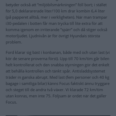
betyder också att ”miljöbilsmärkningen” föll bort; i stället
för 5,0 deklararerade liter/100 km drar kombin 6,4 liter
(på papperet alltså, mer i verkligheten). När man trampar
i30-pedalen i botten får man trycka till lite extra för att
komma igenom en irriterande ”spärr” och då stiger också
motorljudet. Ljudnivån är för övrigt Hyundais största
problem.
Ford klarar sig bäst i konbanan, både med och utan last (vi
kör de senare proverna först). Upp till 70 km/tim går bilen
helt kontrollerat och den snabba styrningen gör det enkelt
att behålla kontrollen och tänkt spår. Antisladdsystemet
träder in ganska abrupt. Med last (fem personer och 40 kg
bagage i samtliga bilar) känns Focus faktiskt ännu tryggare
och steget till de andra två växer. Vi klarade 72 km/tim
utan konras, men inte 75. Följsam är ordet när det gäller
Focus.