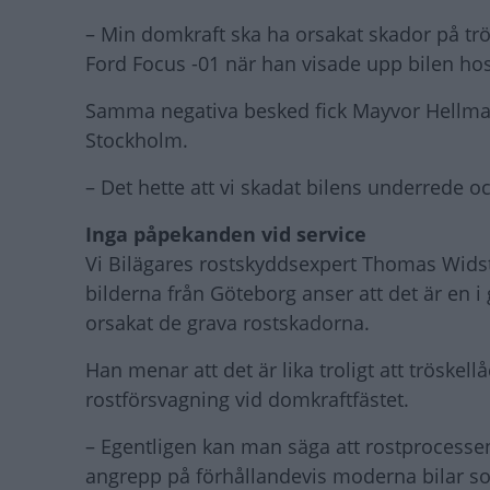
– Min domkraft ska ha orsakat skador på trös
Ford Focus -01 när han visade upp bilen hos
Samma negativa besked fick Mayvor Hellman
Stockholm.
– Det hette att vi skadat bilens underrede 
Inga påpekanden vid service
Vi Bilägares rostskyddsexpert Thomas Wids
bilderna från Göteborg anser att det är en 
orsakat de grava rostskadorna.
Han menar att det är lika troligt att tröskel
rostförsvagning vid domkraftfästet.
– Egentligen kan man säga att rostprocessen 
angrepp på förhållandevis moderna bilar s