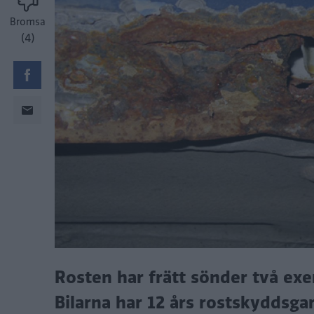
Bromsa
(4)
Rosten har frätt sönder två exe
Bilarna har 12 års rostskyddsga