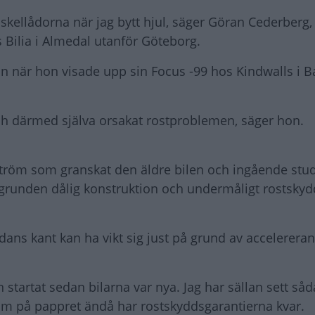
kellådorna när jag bytt hjul, säger Göran Cederberg, 
 Bilia i Almedal utanför Göteborg.
 när hon visade upp sin Focus -99 hos Kindwalls i B
och därmed själva orsakat rostproblemen, säger hon.
tröm som granskat den äldre bilen och ingående stu
i grunden dålig konstruktion och undermåligt rostsky
lådans kant kan ha vikt sig just på grund av accelerera
startat sedan bilarna var nya. Jag har sällan sett såd
om på pappret ändå har rostskyddsgarantierna kvar.