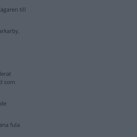
ägaren till
arkarby,
derat
dd som
nde
ana fula