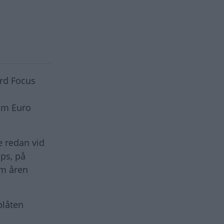
rd Focus
som Euro
e redan vid
eps, på
om åren
plåten