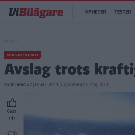
Hoppa
Main
till
NYHETER
TESTER
navigation
huvudinnehåll
KONSUMENTRÄTT
Avslag trots kraf
Publicerad
27 januari 2011
(
uppdaterad
8 maj 2014)
Gasa
(4)