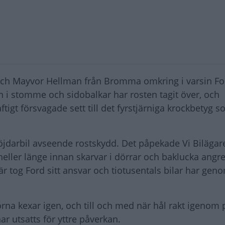
och Mayvor Hellman från Bromma omkring i varsin Fo
Men i stomme och sidobalkar har rosten tagit över, och
tigt försvagade sett till det fyrstjärniga krockbetyg 
öjdarbil avseende rostskydd. Det påpekade Vi Bilägar
 heller länge innan skarvar i dörrar och baklucka angr
Här tog Ford sitt ansvar och tiotusentals bilar har gen
rna kexar igen, och till och med när hål rakt igenom 
ar utsatts för yttre påverkan.