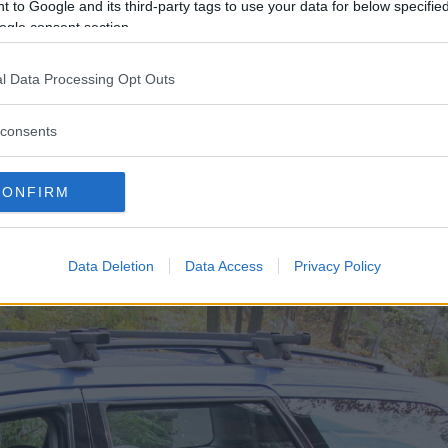
 to Google and its third-party tags to use your data for below specifi
l alldeles nyligen.
ogle consent section.
ig för att driva ärendet vidare till Allmänna
l Data Processing Opt Outs
consents
tskadorna?
CONFIRM
Data Deletion
Data Access
Privacy Policy