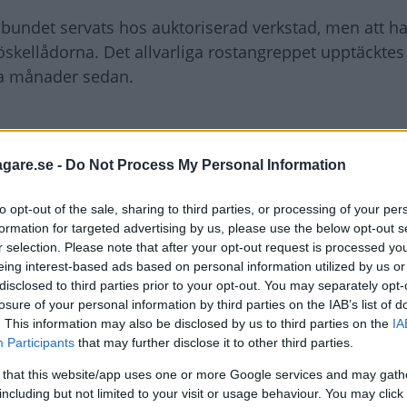
lbundet servats hos auktoriserad verkstad, men att han
kellådorna. Det allvarliga rostangreppet upptäcktes 
ra månader sedan.
agare.se -
Do Not Process My Personal Information
unden upptäckt skadorna tidigare när han tvättat bilen,
ed Fords centrala garantiavdelning nobbat vidare åt
to opt-out of the sale, sharing to third parties, or processing of your per
formation for targeted advertising by us, please use the below opt-out s
ånader, och det har inte gjorts i det här fallet.
r selection. Please note that after your opt-out request is processed y
eing interest-based ads based on personal information utilized by us or
aka servicebesök, och det ligger henne i fatet när F
disclosed to third parties prior to your opt-out. You may separately opt-
rliga rostskadorna upptäcktes när hon för några mån
losure of your personal information by third parties on the IAB’s list of
behandling.
. This information may also be disclosed by us to third parties on the
IA
Participants
that may further disclose it to other third parties.
 den var ny lät efter Fords avslag få bilen temporär
 that this website/app uses one or more Google services and may gath
including but not limited to your visit or usage behaviour. You may click 