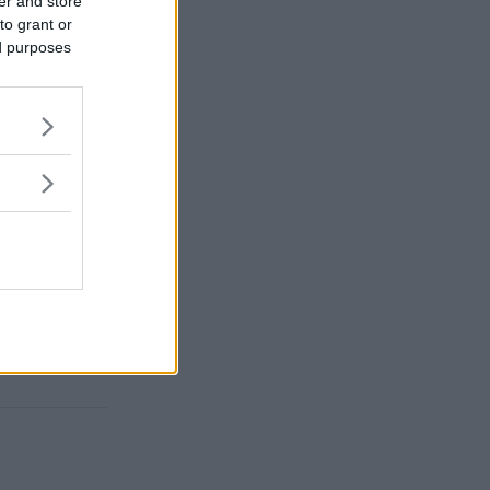
er and store
to grant or
ed purposes