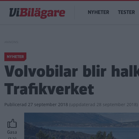
Hoppa
Main
till
NYHETER
TESTER
navigation
huvudinnehåll
NYHETER
Volvobilar blir ha
Trafikverket
Publicerad
27 september 2018
(
uppdaterad
28 september 2018)
Gasa