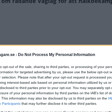
n om rådande väglag för att halkbekä
agare.se -
Do Not Process My Personal Information
ik och har funktionen Slippery Road Alert kommer att s
rmationen kommer att vara anonymiserad.
to opt-out of the sale, sharing to third parties, or processing of your per
formation for targeted advertising by us, please use the below opt-out s
rna för att agera snabbt och skicka ut salt-, sand-, e
r selection. Please note that after your opt-out request is processed y
eing interest-based ads based on personal information utilized by us or
ör tillfället.
disclosed to third parties prior to your opt-out. You may separately opt-
losure of your personal information by third parties on the IAB’s list of
erhetssystem som finns i Volvos 90-serie, samt nya S
. This information may also be disclosed by us to third parties on the
IA
varning till andra Volvobilar som rör sig i samma om
Participants
that may further disclose it to other third parties.