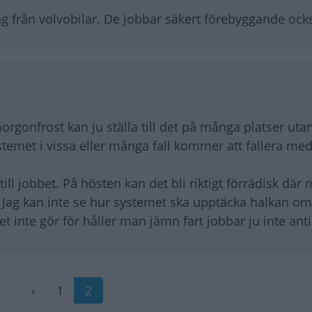
ning från volvobilar. De jobbar säkert förebyggande ock
orgonfrost kan ju ställa till det på många platser uta
stemet i vissa eller många fall kommer att fallera med
ill jobbet. På hösten kan det bli riktigt förrädisk där
ag kan inte se hur systemet ska upptäcka halkan om
et inte gör för håller man jämn fart jobbar ju inte ant
Föregående
‹
Sida
1
Nuvarande
2