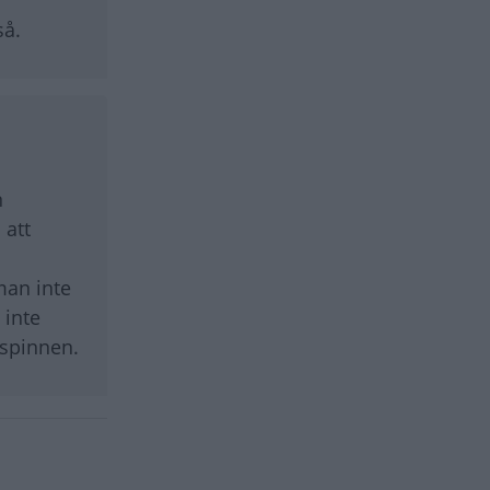
så.
n
 att
 man inte
 inte
ispinnen.