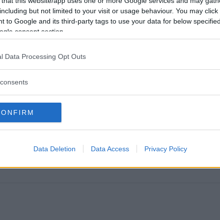
 that this website/app uses one or more Google services and may gath
lir bättre med Volvobilarnas varningar?
including but not limited to your visit or usage behaviour. You may click 
 to Google and its third-party tags to use your data for below specifi
ogle consent section.
l Data Processing Opt Outs
ETER
consents
CONFIRM
ftspolicy.
Data Deletion
Data Access
Privacy Policy