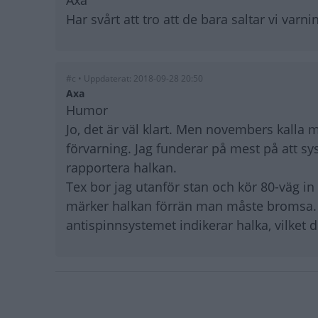
Axa
Har svårt att tro att de bara saltar vi var
#c • Uppdaterat: 2018-09-28 20:50
Axa
Humor
Jo, det är väl klart. Men novembers kalla m
förvarning. Jag funderar på mest på att sy
rapportera halkan.
Tex bor jag utanför stan och kör 80-väg in t
märker halkan förrän man måste bromsa. J
antispinnsystemet indikerar halka, vilket d
Paginering