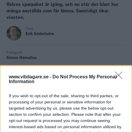
Volvos sparpaket är igång, och nu står det klart hur
många anställda som får lämna. Samtidigt ökar
vinsten.
Text
Erik Söderholm
Fotograf
Simon Hamelius
www.vibilagare.se -
Do Not Process My Personal
Information
Försäljningen för Volvo
har minskat under det senaste
kvartalet, både när det gäller antalet bilar och
If you wish to opt-out of the sale, sharing to third parties, or
omsättningen, jämfört med samma månad i fjol.
processing of your personal or sensitive information for
targeted advertising by us, please use the below opt-out
Men trots det ökar Volvos vinst. Det beror på ett sparpaket
section to confirm your selection. Please note that after your
opt-out request is processed you may continue seeing
på 18 miljarder kronor, något som också innebär att
interest-based ads based on personal information utilized by
omkring 1 000 anställda i Sverige
och lika många