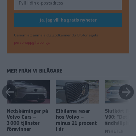
Genom att anmäla dig godkänner du OK-förlagets
personuppgiftspolicy.
MER FRÅN VI BILÄGARE
Nedskärningar på
Elbilarna rasar
Slutkört för 
Volvo Cars –
hos Volvo –
V90: ”Det här
3 000 tjänster
minus 21 procent
ändhållplats
försvinner
i år
NYHETER