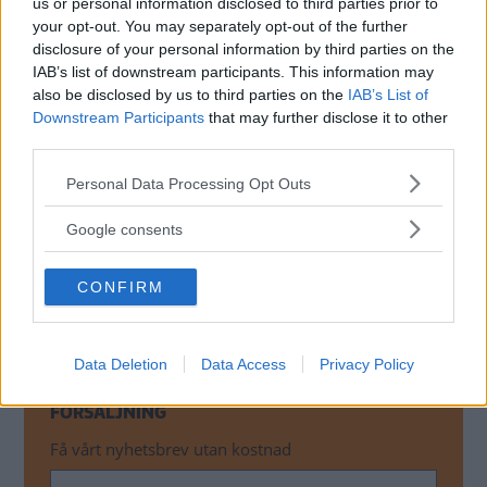
us or personal information disclosed to third parties prior to
konsulter tvingas sluta. Utöver det blir 1 000
your opt-out. You may separately opt-out of the further
Volvoanställda i utlandet av med jobbet.
disclosure of your personal information by third parties on the
IAB’s list of downstream participants. This information may
Andelen elbilar
och laddhybrider i Volvos totala
also be disclosed by us to third parties on the
IAB’s List of
försäljning sjunker, men suvarnas andel fortsätter öka.
Downstream Participants
that may further disclose it to other
Den är nu uppe i 88 procent.
third parties.
Volvo Cars-chefen Håkan Samuelsson säger att flera hot
Please note that this website/app uses one or more Google
Personal Data Processing Opt Outs
services and may gather and store information including but
påverkar verksamheten.
not limited to your visit or usage behaviour. You may click to
Google consents
– Trots det positiva tredje kvartalet står vi fortfarande inför
grant or deny consent to Google and its third-party tags to
use your data for below specified purposes in below Google
flera utmaningar, som fortsatt priskonkurrens och
CONFIRM
consent section.
strafftullarnas påverkan, säger han.
Data Deletion
Data Access
Privacy Policy
MISSA INTE KOMMANDE ARTIKLAR OM
FÖRSÄLJNING
Få vårt nyhetsbrev utan kostnad