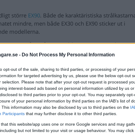
ligt större
EX90
. Både de karaktäristiska strålkastarn
rmatet mindre, men både EX30 och EX90 sticker ut i
nde modellerna.
urrenterna återstår att se vid ett test, men redan nu u
r.
agare.se -
Do Not Process My Personal Information
to opt-out of the sale, sharing to third parties, or processing of your per
formation for targeted advertising by us, please use the below opt-out s
r selection. Please note that after your opt-out request is processed y
eing interest-based ads based on personal information utilized by us or
disclosed to third parties prior to your opt-out. You may separately opt-
losure of your personal information by third parties on the IAB’s list of
. This information may also be disclosed by us to third parties on the
IA
Participants
that may further disclose it to other third parties.
 that this website/app uses one or more Google services and may gath
including but not limited to your visit or usage behaviour. You may click 