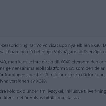
yktesspridning har Volvo visat upp nya elbilen EX30. 
a köpare och få befintliga Volvoägare att överväga en
V40, men kanske inte direkt till XC40 eftersom den är
nens gemensamma elbilsplattform SEA, som den delar
är framtagen specifikt för elbilar och ska därför kunn
ivna versionen av XC40.
re koldioxid under sin livscykel, inklusive tillverknin
liten – det är Volvos hittills minsta suv.