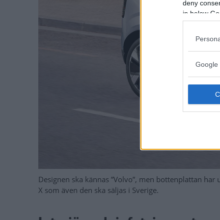
deny consent
in below Go
Persona
Google 
Designen ska kännas ”Volvo”, men bottenplattan har 
X som även den ska säljas i Sverige.