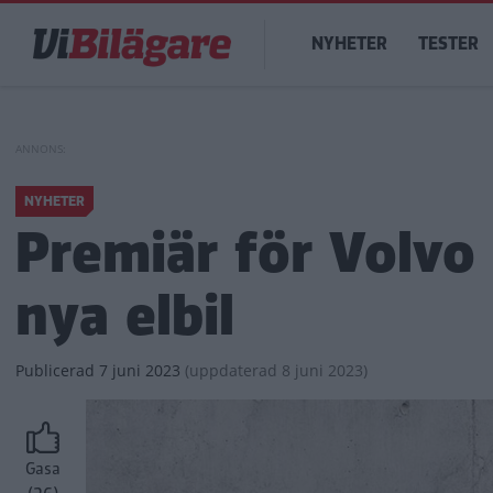
Hoppa
Main
till
NYHETER
TESTER
navigation
huvudinnehåll
NYHETER
Premiär för Volvo
nya elbil
Publicerad
7 juni 2023
(
uppdaterad
8 juni 2023)
Gasa