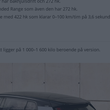
har bakhjulsdrift och 272 hk.
tended Range som även den har 272 hk.
e med 422 hk som klarar 0–100 km/tim på 3,6 sekund
ikt ligger på 1 000–1 600 kilo beroende på version.