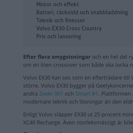
Motor och effekt
Batteri, räckvidd och snabbladdning
Teknik och finesser
Volvo EX30 Cross Country
Pris och lansering
Efter flera smygvisningar
och en hel del r
om en liten crossover som både ska locka ny
Volvo EX30 kan ses som en efterträdare till 
större. Volvo EX30 bygger på Geelykoncer
andra
Zeekr 001
och
Smart #1
. Plattformen 
modernare teknik och lösningar än den eldr
Enligt Volvo släpper EX30 ut 25 procent mind
XC40 Recharge. Även storleksmässigt är bilen 