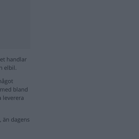
Det handlar
 elbil.
 något
 med bland
a leverera
g, än dagens