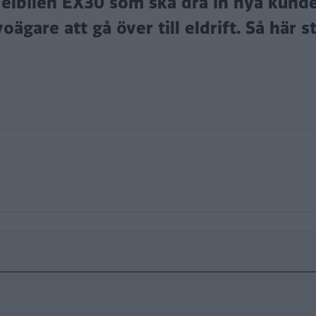
elbilen EX30 som ska dra in nya kunder
ägare att gå över till eldrift. Så här s