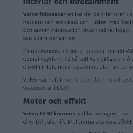
Interiör och infotainment
Volvo fokuserar
en hel del på interiören 
modern och avskalad, och i likhet med Tesla
och annan information visas i stället högs
kan spara pengar på.
På mittkonsolen finns en pekskärm med Vo
operativsystem. På så sätt kan bilägaren få 
direkt i infotainmentsystemet, utan att beh
Volvo har haft i
nkörningsproblem med syst
systemet är i EX30.
Motor och effekt
Volvo EX30 kommer
vid lanseringen i två o
eller fyrhjulsdrift. Motorerna ska vara effekt