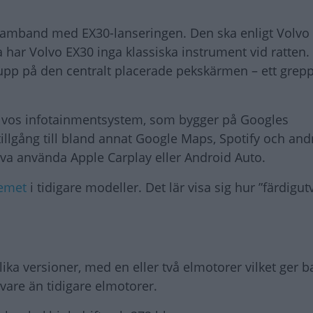
i samband med EX30-lanseringen. Den ska enligt Volvo
 har Volvo EX30 inga klassiska instrument vid ratten.
t upp på den centralt placerade pekskärmen – ett gre
lvos infotainmentsystem, som bygger på Googles
tillgång till bland annat Google Maps, Spotify och an
öva använda Apple Carplay eller Android Auto.
emet
i tidigare modeller. Det lär visa sig hur ”färdigut
lika versioner, med en eller två elmotorer vilket ger b
ivare än tidigare elmotorer.