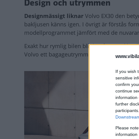
Design och utrymmen
Designmässigt liknar
Volvo EX30 den betyd
bakljusen känns igen. I övrigt är förstås fo
modellprogrammet jämfört med de nuvara
Exakt hur rymlig bilen blir jämfört med konk
Volvo ett bagageutrymme på upp till 400 lite
www.vibil
If you wish 
sensitive in
confirm you
continue se
information 
further disc
participants
Downstream 
Please note
information 