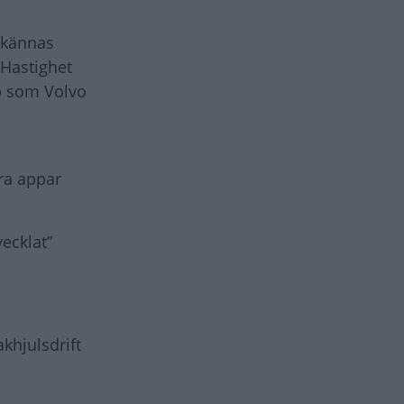
 kännas
 Hastighet
pp som Volvo
dra appar
vecklat”
akhjulsdrift