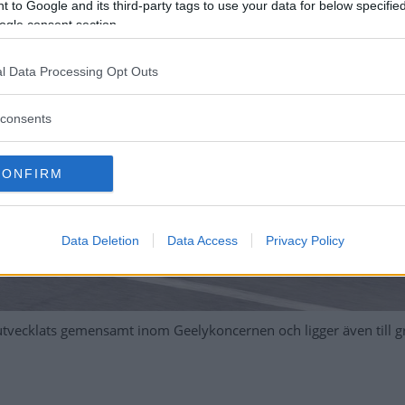
 to Google and its third-party tags to use your data for below specifi
ogle consent section.
l Data Processing Opt Outs
consents
CONFIRM
Data Deletion
Data Access
Privacy Policy
utvecklats gemensamt inom Geelykoncernen och ligger även till g