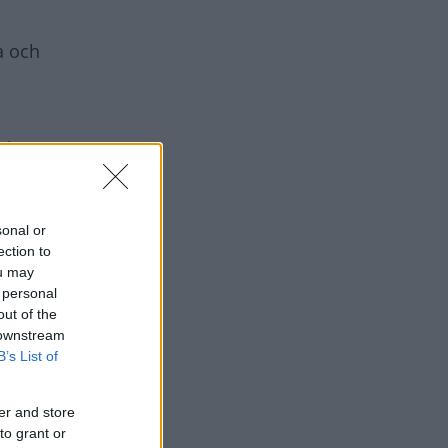
a och
tlovar
sonal or
ection to
ou may
 personal
out of the
 downstream
B’s List of
er and store
to grant or