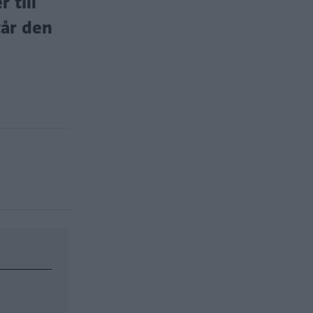
 till
tår den