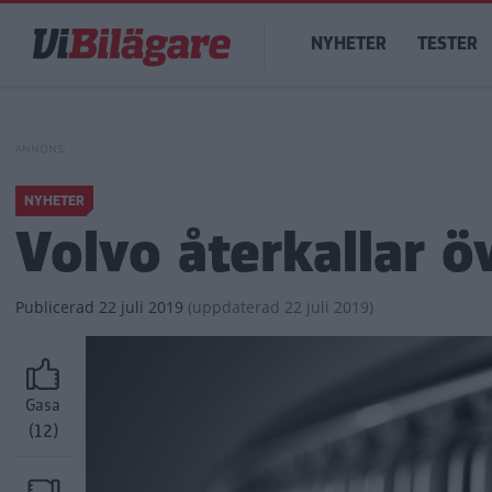
Hoppa
Main
till
NYHETER
TESTER
navigation
huvudinnehåll
NYHETER
Volvo återkallar ö
Publicerad
22 juli 2019
(
uppdaterad
22 juli 2019)
Gasa
(12)