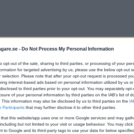
er då ett insugsrör av plast kan smälta av den värme
agare.se -
Do Not Process My Personal Information
 det lett till brand, men inga personskador eller olycko
ig om 507 000 bilar globalt och 86 000 bilar i Sverige.
to opt-out of the sale, sharing to third parties, or processing of your per
formation for targeted advertising by us, please use the below opt-out s
r selection. Please note that after your opt-out request is processed y
ler av årsmodell 2014-2019. Hit hör bland annat mode
eing interest-based ads based on personal information utilized by us or
disclosed to third parties prior to your opt-out. You may separately opt-
losure of your personal information by third parties on the IAB’s list of
. This information may also be disclosed by us to third parties on the
IA
erörda bilägare för att göra dem uppmärksamma på om 
Participants
that may further disclose it to other third parties.
otorn.
 that this website/app uses one or more Google services and may gath
including but not limited to your visit or usage behaviour. You may click 
g av problemet. Fram till dess ber vi våra kunder vara
 to Google and its third-party tags to use your data for below specifi