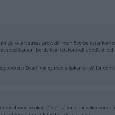
an självklart stress prov, där man överbelastar kom
 specifikation, borde kvalitetskontroll upptäckt, och
tybacken i Death Valley med släpkärra - då får dom
 att omsättningen ökar. Det är sådana här saker som p
inte att förglömma tilliten hos dessa ägare.