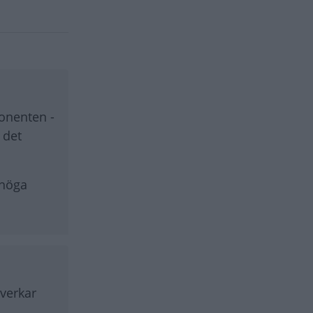
ponenten -
 det
 höga
åverkar