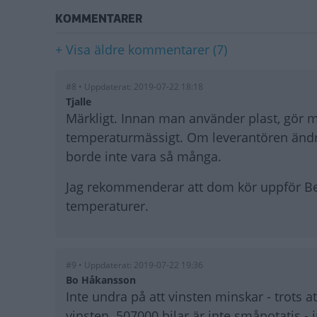
KOMMENTARER
+ Visa äldre kommentarer (7)
#8 • Uppdaterat: 2019-07-22 18:18
Tjalle
Märkligt. Innan man använder plast, gör m
temperaturmässigt. Om leverantören ändrat
borde inte vara så många.
Jag rekommenderar att dom kör uppför Bet
temperaturer.
#9 • Uppdaterat: 2019-07-22 19:36
Bo Håkansson
Inte undra på att vinsten minskar - trots
vinsten. 507000 bilar är inte småpotatis - 