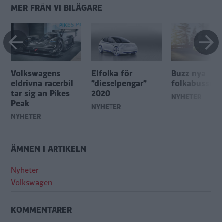
MER FRÅN VI BILÄGARE
Volkswagens
Elfolka för
Buzz nya
eldrivna racerbil
”dieselpengar”
folkabussen
tar sig an Pikes
2020
NYHETER
Peak
NYHETER
NYHETER
ÄMNEN I ARTIKELN
Nyheter
Volkswagen
KOMMENTARER