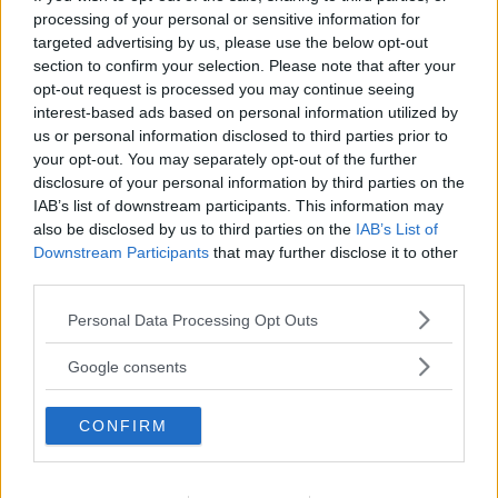
processing of your personal or sensitive information for
targeted advertising by us, please use the below opt-out
section to confirm your selection. Please note that after your
opt-out request is processed you may continue seeing
Romain Dumas jublar efter segern. Nya rekordtiden 07:57:148.
interest-based ads based on personal information utilized by
us or personal information disclosed to third parties prior to
I.D R Pikes Peak
är fyrhjulsdriven och kraften
your opt-out. You may separately opt-out of the further
disclosure of your personal information by third parties on the
kommer från två elektriska motorer som
IAB’s list of downstream participants. This information may
sammanlagt ger 680 hästkrafter och ett
also be disclosed by us to third parties on the
IAB’s List of
vridmoment på 650 Newtonmeter. Bilen väger
Downstream Participants
that may further disclose it to other
third parties.
strax under 1.100 kilo. En speciell utmaning för
bilkonstruktörerna var att kompensera för
Please note that this website/app uses one or more Google
Personal Data Processing Opt Outs
services and may gather and store information including but
bortfallet av downforce som uppstår när bilen
not limited to your visit or usage behaviour. You may click to
Google consents
kommer upp på hög höjd och luften blir
grant or deny consent to Google and its third-party tags to
tunnare. Bilen laddades med hjälp av
use your data for below specified purposes in below Google
CONFIRM
glyceroldrivna generatorer vid foten av Pikes
consent section.
Peak.