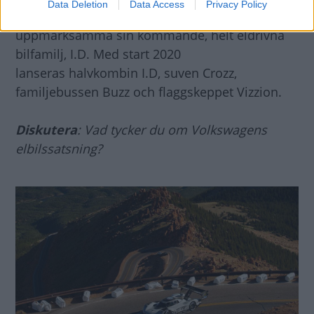
Data Deletion
Data Access
Privacy Policy
Volkswagen genomförde
backtävlingen för att
uppmärksamma sin kommande, helt eldrivna
bilfamilj, I.D. Med start 2020
lanseras halvkombin I.D, suven Crozz,
familjebussen Buzz och flaggskeppet Vizzion.
Diskutera
: Vad tycker du om Volkswagens
elbilssatsning?