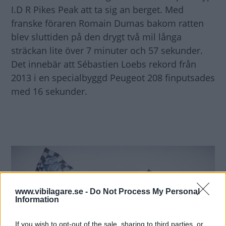
I.D R Pikes Peak att ta sig an berget. Med
franske föraren Romain Dumas bakom ratten
blev sluttiden på den drygt två mil långa
sträckan lite över 7 minuter och 57 sekunder.
Det innebär att Sébastien Loebs rekord från
2013 i en specialbyggd Peugeot 208 finputsades
med 16 sekunder.
www.vibilagare.se -
Do Not Process My Personal
Information
If you wish to opt-out of the sale, sharing to third parties, or