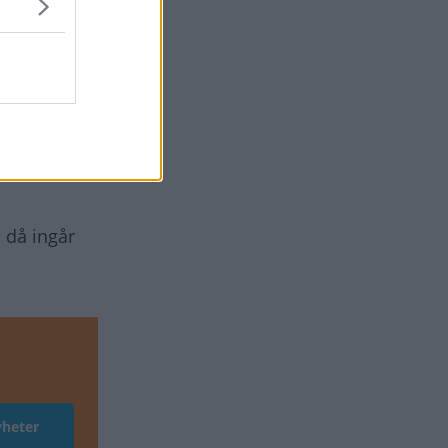
ster. Det
nas tillbaka
gnad bil.
et
.
ar nya typer
 då ingår