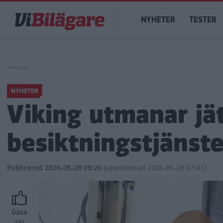
Hoppa
Main
till
NYHETER
TESTER
navigation
huvudinnehåll
NYHETER
Viking utmanar jä
besiktningstjänste
Publicerad
2026-05-28 09:26
(
uppdaterad
2026-05-29 07:41)
Gasa