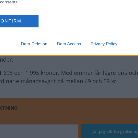
consents
ktningar av bilar utan vill sälja olika typer av mertjän
ng” innan garantin går ut eller leasingbilen ska läm
CONFIRM
 en kontroll som görs vid köp eller försäljning av bega
verige som nyligen
återlanserat det så kallade M-test
Data Deletion
Data Access
Privacy Policy
 som både uppfyller regelkraven och samtidigt utveckl
ander.
n 1 695 och 1 995 kronor. Medlemmar får lägre pris och
dinarie månadsavgift på mellan 49 och 59 kr.
KTNING