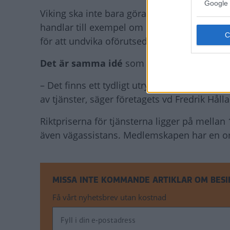
Google 
Viking ska inte bara göra vanliga kontrollbesi
handlar till exempel om en ”förhandsbedömni
för att undvika oförutsedda kostnader, eller
Det är samma idé
som organisationen M S
– Det finns ett tydligt utrymme för en aktör
av tjänster, säger företagets vd Fredrik Håll
Riktpriserna för tjänsterna ligger på mella
även vägassistans. Medlemskapen har en or
MISSA INTE KOMMANDE ARTIKLAR OM BESI
Få vårt nyhetsbrev utan kostnad