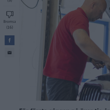
(9)
Bromsa
(16)