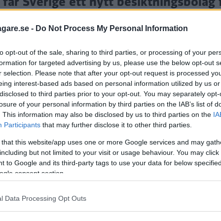
 får Sverige ett nytt besiktningsbolag 
 vill göra betydligt mer än vanliga
agare.se -
Do Not Process My Personal Information
to opt-out of the sale, sharing to third parties, or processing of your per
formation for targeted advertising by us, please use the below opt-out s
r selection. Please note that after your opt-out request is processed y
eing interest-based ads based on personal information utilized by us or
disclosed to third parties prior to your opt-out. You may separately opt-
losure of your personal information by third parties on the IAB’s list of
. This information may also be disclosed by us to third parties on the
IA
Participants
that may further disclose it to other third parties.
 that this website/app uses one or more Google services and may gath
including but not limited to your visit or usage behaviour. You may click 
 to Google and its third-party tags to use your data for below specifi
sbolag för personbilar på över tio år. Men nu är det d
ogle consent section.
 verksamhet.
h Viking finns vid starten på fem platser: Danderyd n
l Data Processing Opt Outs
 Uppsala.