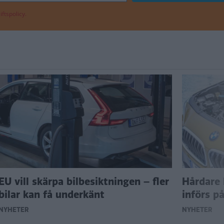
ftspolicy.
EU vill skärpa bilbesiktningen – fler
Hårdare 
bilar kan få underkänt
införs p
NYHETER
NYHETER