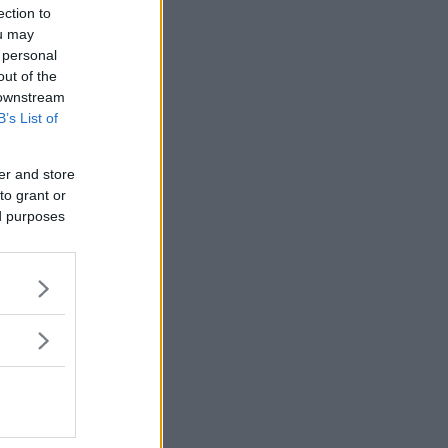
ection to
ou may
 personal
out of the
 downstream
B’s List of
er and store
to grant or
ed purposes