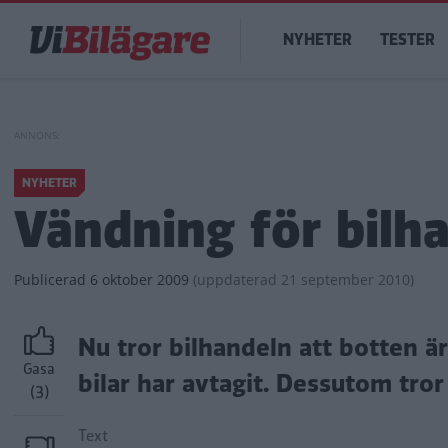
Hoppa
Main
till
NYHETER
TESTER
navigation
huvudinnehåll
NYHETER
Vändning för bilh
Publicerad
6 oktober 2009
(
uppdaterad
21 september 2010)
Nu tror bilhandeln att botten 
Gasa
bilar har avtagit. Dessutom tro
(3)
Text