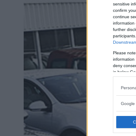
sensitive in
confirm you
continue se
information 
further disc
participants
Downstream 
Please note
information 
deny consent
in below Go
Persona
Google 