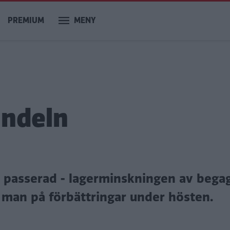
PREMIUM
MENY
andeln
är passerad - lagerminskningen av beg
r man på förbättringar under hösten.