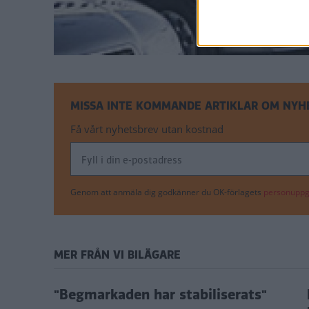
MISSA INTE KOMMANDE ARTIKLAR OM NYH
Få vårt nyhetsbrev utan kostnad
Genom att anmäla dig godkänner du OK-förlagets
personuppgi
MER FRÅN VI BILÄGARE
il
"Begmarkaden har stabiliserats"