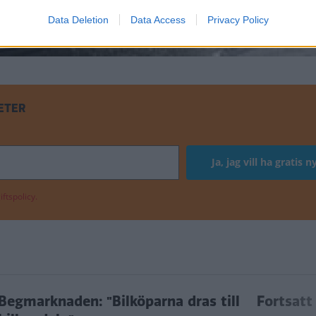
Data Deletion
Data Access
Privacy Policy
ETER
ftspolicy.
Begmarknaden: "Bilköparna dras till
Fortsatt