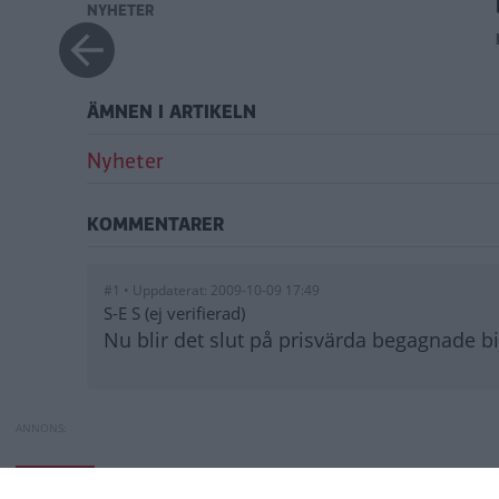
NYHETER
ÄMNEN I ARTIKELN
Nyheter
KOMMENTARER
#1 • Uppdaterat: 2009-10-09 17:49
S-E S (ej verifierad)
Nu blir det slut på prisvärda begagnade bi
Vändning för bilhandeln
Toyota byter batte
NYHETER