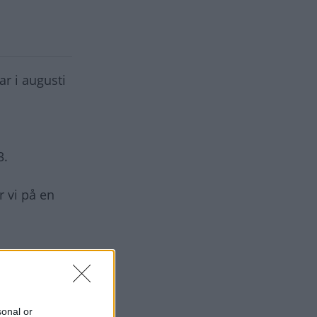
ar i augusti
3.
r vi på en
sonal or