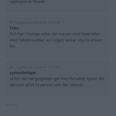
uppköpta av Nissan .
#7 • Uppdaterat: 2016-05-12 20:38
Tobo
Och här i Sverige rullar det massor med Saab-bilar,
med Takata-kuddar som ingen verkar vilja ta ansvar
för.
#8 • Uppdaterat: 2016-05-13 11:12
systembolaget
så blir det när girigheten går före förnuftet, tyvärr blir
det som alltid 3e person som blir lidande.