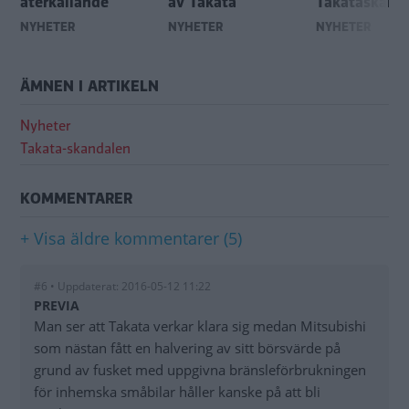
återkallande
av Takata
Takataskand
NYHETER
NYHETER
NYHETER
ÄMNEN I ARTIKELN
Nyheter
Takata-skandalen
KOMMENTARER
+ Visa äldre kommentarer (5)
#6 • Uppdaterat: 2016-05-12 11:22
PREVIA
Man ser att Takata verkar klara sig medan Mitsubishi
som nästan fått en halvering av sitt börsvärde på
grund av fusket med uppgivna bränsleförbrukningen
för inhemska småbilar håller kanske på att bli