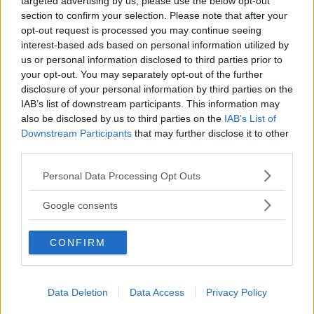
targeted advertising by us, please use the below opt-out
– Först när vi fastställt orsaken till airbag-defekten kan vi
section to confirm your selection. Please note that after your
diskutera kostnader med biltillverkare, säger Takatas
opt-out request is processed you may continue seeing
ekonomichef Yoichiro Nomura till Reuters.
interest-based ads based on personal information utilized by
us or personal information disclosed to third parties prior to
Trots allt
räknar Takata med att kunna göra en vinst på
your opt-out. You may separately opt-out of the further
120 miljoner dollar 2016. I ett uttalande till aktieägarna
disclosure of your personal information by third parties on the
säger företaget att det inte finns någon allvarlig
IAB’s list of downstream participants. This information may
also be disclosed by us to third parties on the
IAB’s List of
finansieringsoro eller osäkerhet inför en fungerande
Downstream Participants
that may further disclose it to other
koncern eftersom företaget kommer att vidta åtgärder
third parties.
som inkluderar kostnadsbesparingar, försäljningar av icke-
kärnverksamheter och en översyn av gasgeneratorerna
Please note that this website/app uses one or more Google
Personal Data Processing Opt Outs
som är orsaken till de felfungerande krockkuddarna.
services and may gather and store information including but
not limited to your visit or usage behaviour. You may click to
Google consents
grant or deny consent to Google and its third-party tags to
Diskutera
: Hur tror du att det kommer gå med Takatas
use your data for below specified purposes in below Google
återkallanden?
CONFIRM
consent section.
Data Deletion
Data Access
Privacy Policy
MISSA INTE KOMMANDE ARTIKLAR OM
TAKATA-SKANDALEN