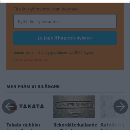
Få vårt nyhetsbrev utan kostnad
Genom att anmäla dig godkänner du OK-förlagets
personuppgiftspolicy.
MER FRÅN VI BILÄGARE
Takata dubblar
Rekordåterkallande
Autoliv ökar 