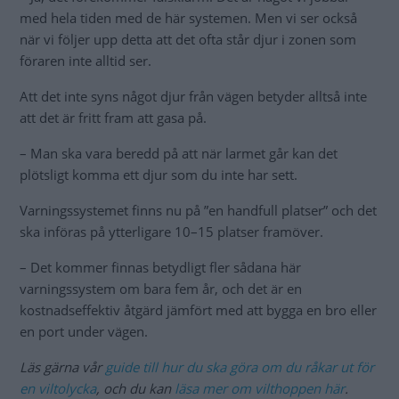
med hela tiden med de här systemen. Men vi ser också
när vi följer upp detta att det ofta står djur i zonen som
föraren inte alltid ser.
Att det inte syns något djur från vägen betyder alltså inte
att det är fritt fram att gasa på.
– Man ska vara beredd på att när larmet går kan det
plötsligt komma ett djur som du inte har sett.
Varningssystemet finns nu på ”en handfull platser” och det
ska införas på ytterligare 10–15 platser framöver.
– Det kommer finnas betydligt fler sådana här
varningssystem om bara fem år, och det är en
kostnadseffektiv åtgärd jämfört med att bygga en bro eller
en port under vägen.
Läs gärna vår
guide till hur du ska göra om du råkar ut för
en viltolycka
, och du kan
läsa mer om vilthoppen här
.