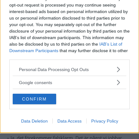
opt-out request is processed you may continue seeing
interest-based ads based on personal information utilized by
us or personal information disclosed to third parties prior to
your opt-out. You may separately opt-out of the further
disclosure of your personal information by third parties on the
IAB’s list of downstream participants. This information may
also be disclosed by us to third parties on the
IAB’s List of
Downstream Participants
that may further disclose it to other
third parties.
Please note that this website/app uses one or more Google
Personal Data Processing Opt Outs
services and may gather and store information including but
not limited to your visit or usage behaviour. You may click to
Google consents
Viltstängsel fungerar ganska dåligt och behöver kompletteras med så kallade
grant or deny consent to Google and its third-party tags to
vilthopp eller Trafikverkets nya varningssystem. Foto: Oscar Algott
use your data for below specified purposes in below Google
CONFIRM
consent section.
Ibland kommer kritik
från bilister om att
varningsskyltarna tänds trots att det inte verkar finnas
Data Deletion
Data Access
Privacy Policy
några djur i detektionszonen.
– Ja, det förekommer falsklarm. Det är något vi jobbar