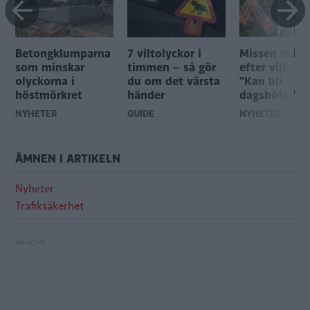
r
Betongklumparna
7 viltolyckor i
Missen mång
som minskar
timmen – så gör
efter viltoly
olyckorna i
du om det värsta
”Kan bli
höstmörkret
händer
dagsböter”
NYHETER
GUIDE
NYHETER
ÄMNEN I ARTIKELN
Nyheter
Trafiksäkerhet