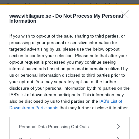
Toyota skriver
i ett pressmeddelande
att data från dess
molnsystem potentiellt kunde vara tillgängligt externt på
www.vibilagare.se -
Do Not Process My Personal
grund av en felkonfigurering.
Information
Den oskyddade
informationen inkluderar bland annat
If you wish to opt-out of the sale, sharing to third parties, or
kart- och enhetsdata, men ska enligt Toyota inte innehålla
processing of your personal or sensitive information for
platsinformation eller uppgifter som kan identifiera
targeted advertising by us, please use the below opt-out
specifika personer.
section to confirm your selection. Please note that after your
opt-out request is processed you may continue seeing
Läckan drabbar även äldre bilar, tillverkade från 2007 och
interest-based ads based on personal information utilized by
framåt. Datan var oskyddad mellan februari 2015 och maj
us or personal information disclosed to third parties prior to
i år.
your opt-out. You may separately opt-out of the further
disclosure of your personal information by third parties on the
Toyota bekräftar också att ett okänt antal kunder utanför
IAB’s list of downstream participants. This information may
Japan, särskilt i Asien och Oceanien, har fått personlig
also be disclosed by us to third parties on the
IAB’s List of
Downstream Participants
that may further disclose it to other
information exponerad mellan oktober 2016 och maj
third parties.
2023. Här rör det sig bland annat om kundnamn, post-
och e-postadresser, ett Toyota-utfärdat id-nummer och
Please note that this website/app uses one or more Google
Personal Data Processing Opt Outs
fordonens registrerings- och identifieringsnummer.
services and may gather and store information including but
not limited to your visit or usage behaviour. You may click to