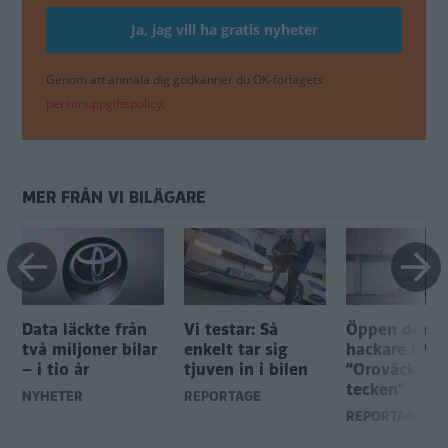
Genom att anmäla dig godkänner du OK-förlagets
personuppgiftspolicy.
MER FRÅN VI BILÄGARE
Data läckte från
Vi testar: Så
Öppen dörr f
två miljoner bilar
enkelt tar sig
hackare i MG
– i tio år
tjuven in i bilen
”Oroväckand
tecken”
NYHETER
REPORTAGE
REPORTAGE