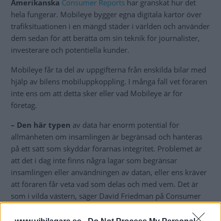
Amerikanska
Consumer Reports
har granskat hur det
hela fungerar. Mobileye bygger egna digitala kartor över
trafiksituationen i en mängd städer i världen och använder
dem sedan för att berätta om sin teknik för journalister,
investerare och potentiella kunder.
Mobileye får ta del av uppgifterna från enskilda bilar med
hjälp av bilens mobiluppkoppling. I många fall vet föraren
inte ens om att detta sker eller vad Mobileye är för
företag.
– Den här typen
av data har enorm potential för
allmänheten om insamlingen är begränsad och hanteras
på ett sätt som skyddar förarnas integritet. Problemet är
att det i dag inte finns några lagar som begränsar
insamlingen eller användningen av datan, eller ens kräver
att föraren får veta vad som delas och med vem. Det är
som i vilda västern, säger David Friedman på Consumer
Reports.