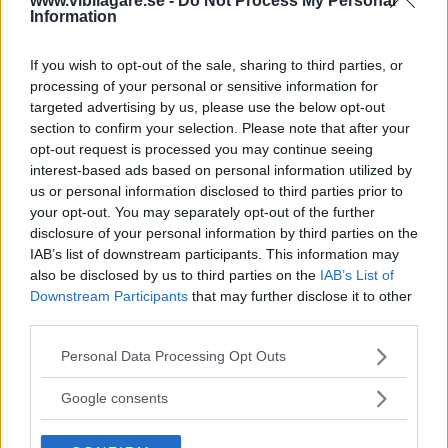
www.vibilagare.se -
Do Not Process My Personal
200 000 mil väg – om dagen
Information
Mobileye har hittills
skapat digitala kartor över 30
If you wish to opt-out of the sale, sharing to third parties, or
miljoner mil väg och varje dag samlas information från
processing of your personal or sensitive information for
200 000 mil väg in. Snart ska Mobileye börja samla in data
targeted advertising by us, please use the below opt-out
från BMW-bilar med mobiluppkoppling och från nästa år
section to confirm your selection. Please note that after your
ska insamlingen påbörjas i Ford-, Nissan- och
opt-out request is processed you may continue seeing
interest-based ads based on personal information utilized by
Volkswagenbilar i USA.
us or personal information disclosed to third parties prior to
Men enligt Mobileye är uppgifterna som skickas
your opt-out. You may separately opt-out of the further
disclosure of your personal information by third parties on the
anonymiserade. Företaget säger sig ta bort de första och
IAB’s list of downstream participants. This information may
sista uppgifterna om resan, när föraren till exempel
also be disclosed by us to third parties on the
IAB’s List of
lämnar hemmet och kommer fram till jobbet. Det ska
Downstream Participants
that may further disclose it to other
handla om i genomsnitt 200 megabyte data per bil och år.
third parties.
– Vi skickar inga
bilder. Vi skickar inga
Please note that this website/app uses one or more Google
Personal Data Processing Opt Outs
registreringsskyltar. Vi skickar semantisk information om
services and may gather and store information including but
not limited to your visit or usage behaviour. You may click to
världen, säger Tal Babaioff på Mobileye.
Google consents
grant or deny consent to Google and its third-party tags to
Consumer Reports pekar framför allt på problemet att
use your data for below specified purposes in below Google