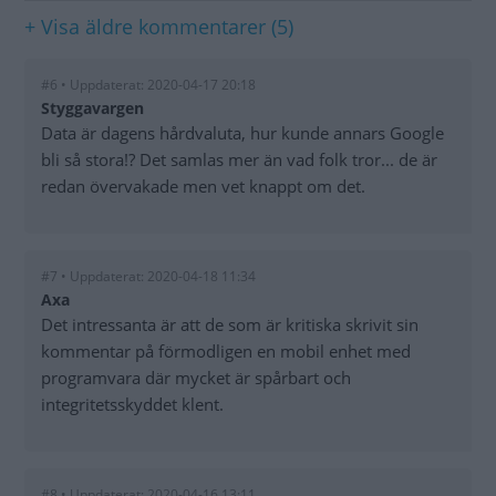
+ Visa äldre kommentarer (5)
#6 • Uppdaterat: 2020-04-17 20:18
Styggavargen
Data är dagens hårdvaluta, hur kunde annars Google
bli så stora!? Det samlas mer än vad folk tror... de är
redan övervakade men vet knappt om det.
#7 • Uppdaterat: 2020-04-18 11:34
Axa
Det intressanta är att de som är kritiska skrivit sin
kommentar på förmodligen en mobil enhet med
programvara där mycket är spårbart och
integritetsskyddet klent.
#8 • Uppdaterat: 2020-04-16 13:11