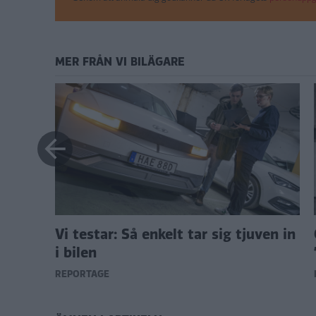
MER FRÅN VI BILÄGARE
” –
Vi testar: Så enkelt tar sig tjuven in
i bilen
REPORTAGE