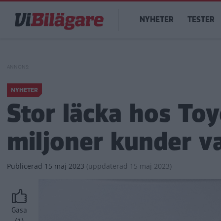
Hoppa
Main
till
NYHETER
TESTER
navigation
huvudinnehåll
NYHETER
Stor läcka hos Toy
miljoner kunder v
Publicerad
15 maj 2023
(
uppdaterad
15 maj 2023)
Gasa