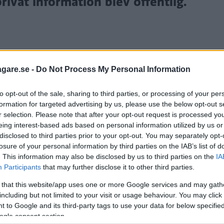
rivat information blev offentlig.
agare.se -
Do Not Process My Personal Information
to opt-out of the sale, sharing to third parties, or processing of your per
formation for targeted advertising by us, please use the below opt-out s
r selection. Please note that after your opt-out request is processed y
ata i ett molnsystem hos Toyota varit inställt som offe
eing interest-based ads based on personal information utilized by us or
disclosed to third parties prior to your opt-out. You may separately opt-
losure of your personal information by third parties on the IAB’s list of
. This information may also be disclosed by us to third parties on the
IA
r två miljoner Toyota- och Lexusbilar i Japan varit til
Participants
that may further disclose it to other third parties.
 that this website/app uses one or more Google services and may gath
blemet bland annat omfattar information om bilarnas p
including but not limited to your visit or usage behaviour. You may click 
 to Google and its third-party tags to use your data for below specifi
ka ha utnyttjats av någon med ont uppsåt.
ogle consent section.