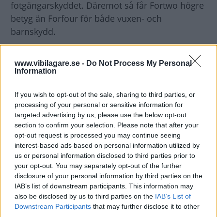
fotgängarskyddet. Däremot så får Fortwo högre
betyg än Forfour för både vuxen- och
barnskydd.
Diskutera:
Kollar du Euro NCAP-resultat innan
www.vibilagare.se -
Do Not Process My Personal
du köper bil?
Information
If you wish to opt-out of the sale, sharing to third parties, or
processing of your personal or sensitive information for
targeted advertising by us, please use the below opt-out
section to confirm your selection. Please note that after your
opt-out request is processed you may continue seeing
interest-based ads based on personal information utilized by
us or personal information disclosed to third parties prior to
your opt-out. You may separately opt-out of the further
disclosure of your personal information by third parties on the
IAB’s list of downstream participants. This information may
also be disclosed by us to third parties on the
IAB’s List of
Downstream Participants
that may further disclose it to other
third parties.