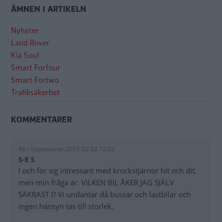
ÄMNEN I ARTIKELN
Nyheter
Land Rover
Kia Soul
Smart Forfour
Smart Fortwo
Trafiksäkerhet
KOMMENTARER
#b • Uppdaterat: 2015-02-22 12:02
S-E S
I och för sig intressant med krockstjärnor hit och dit,
men min fråga är: VILKEN BIL ÅKER JAG SJÄLV
SÄKRAST I? Vi undantar då bussar och lastbilar och
ingen hänsyn tas till storlek.