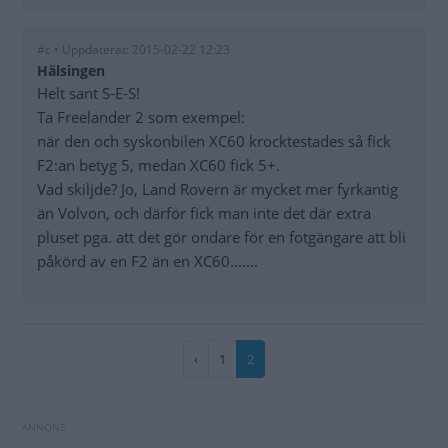
#c • Uppdaterat: 2015-02-22 12:23
Hälsingen
Helt sant S-E-S!
Ta Freelander 2 som exempel:
när den och syskonbilen XC60 krocktestades så fick
F2:an betyg 5, medan XC60 fick 5+.
Vad skiljde? Jo, Land Rovern är mycket mer fyrkantig
än Volvon, och därför fick man inte det där extra
pluset pga. att det gör ondare för en fotgängare att bli
påkörd av en F2 än en XC60.......
Paginering
Föregående
‹
Sida
1
Nuvarande
2
sida
sida