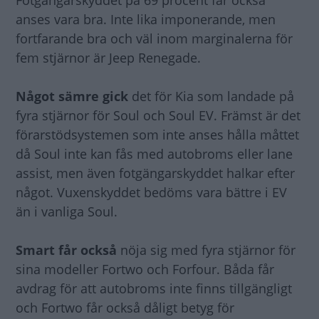
Fotgängarskyddet på 69 procent får också
anses vara bra. Inte lika imponerande, men
fortfarande bra och väl inom marginalerna för
fem stjärnor är Jeep Renegade.
Något sämre gick
det för Kia som landade på
fyra stjärnor för Soul och Soul EV. Främst är det
förarstödsystemen som inte anses hålla måttet
då Soul inte kan fås med autobroms eller lane
assist, men även fotgängarskyddet halkar efter
något. Vuxenskyddet bedöms vara bättre i EV
än i vanliga Soul.
Smart får också
nöja sig med fyra stjärnor för
sina modeller Fortwo och Forfour. Båda får
avdrag för att autobroms inte finns tillgängligt
och Fortwo får också dåligt betyg för