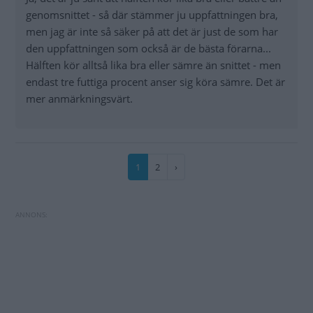
genomsnittet - så där stämmer ju uppfattningen bra,
men jag är inte så säker på att det är just de som har
den uppfattningen som också är de bästa förarna...
Hälften kör alltså lika bra eller sämre än snittet - men
endast tre futtiga procent anser sig köra sämre. Det är
mer anmärkningsvärt.
Paginering
Nuvarande
1
Sida
2
Nästa
›
sida
sida