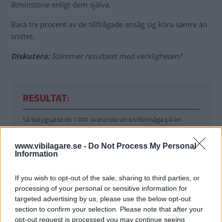
åtminstone enligt dem själva.
Bara tre procent av de tillfrågade ansåg sig köra sämre än
snittet.
Diskutera:
Stämmer resultatet med verkligheten?
RESULTAT:
Så betygsatte de 1 041 svarande sin körförmåga på en
femgradig skala.
www.vibilagare.se -
Do Not Process My Personal
Information
1.
0 %
If you wish to opt-out of the sale, sharing to third parties, or
processing of your personal or sensitive information for
2.
3 %
targeted advertising by us, please use the below opt-out
3.
29 %
section to confirm your selection. Please note that after your
opt-out request is processed you may continue seeing