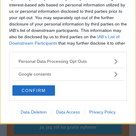
4.
46 %
interest-based ads based on personal information utilized by
us or personal information disclosed to third parties prior to
5.
9 %
your opt-out. You may separately opt-out of the further
disclosure of your personal information by third parties on the
IAB’s list of downstream participants. This information may
also be disclosed by us to third parties on the
IAB’s List of
Jag kör inte bil:
12 %
Downstream Participants
that may further disclose it to other
third parties.
Vet ej:
1 %
Please note that this website/app uses one or more Google
Personal Data Processing Opt Outs
services and may gather and store information including but
not limited to your visit or usage behaviour. You may click to
Google consents
grant or deny consent to Google and its third-party tags to
MISSA INTE KOMMANDE ARTIKLAR OM
NYHETER
use your data for below specified purposes in below Google
CONFIRM
consent section.
Få vårt nyhetsbrev utan kostnad
Data Deletion
Data Access
Privacy Policy