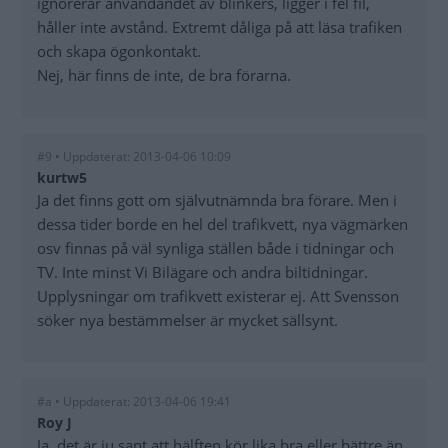
ignorerar användandet av blinkers, ligger i fel fil,
håller inte avstånd. Extremt dåliga på att läsa trafiken
och skapa ögonkontakt.
Nej, här finns de inte, de bra förarna.
#9 • Uppdaterat: 2013-04-06 10:09
kurtw5
Ja det finns gott om självutnämnda bra förare. Men i
dessa tider borde en hel del trafikvett, nya vägmärken
osv finnas på väl synliga ställen både i tidningar och
TV. Inte minst Vi Bilägare och andra biltidningar.
Upplysningar om trafikvett existerar ej. Att Svensson
söker nya bestämmelser är mycket sällsynt.
#a • Uppdaterat: 2013-04-06 19:41
Roy J
Ja, det är ju sant att hälften kör lika bra eller bättre än