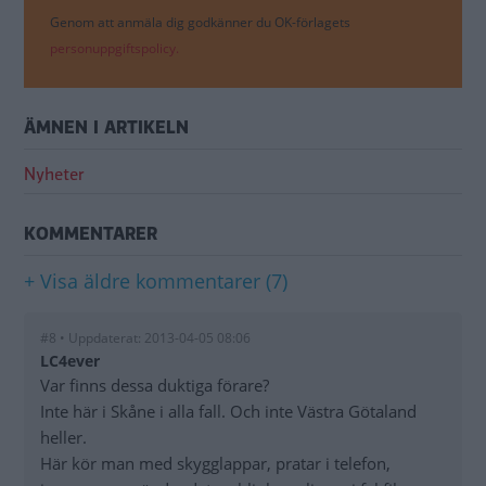
Genom att anmäla dig godkänner du OK-förlagets
personuppgiftspolicy.
ÄMNEN I ARTIKELN
Nyheter
KOMMENTARER
+ Visa äldre kommentarer (7)
#8 • Uppdaterat: 2013-04-05 08:06
LC4ever
Var finns dessa duktiga förare?
Inte här i Skåne i alla fall. Och inte Västra Götaland
heller.
Här kör man med skygglappar, pratar i telefon,