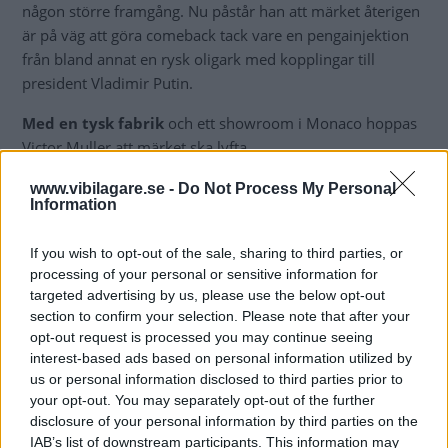
någon större framgång. Nu påstår han att märket återigen
är på väg att göra comeback tack vare en pengainjektion
från bland annat en rysk oligark med kopplingar till
president Vladimir Putin.
Med en tysk fabrik
och ett showroom i Monaco hoppas
Victor Muller att märket ska lyfta.
”Det är ingen tvekan om att Spyker haft några mycket tuffa
www.vibilagare.se -
Do Not Process My Personal
Information
år sedan Saab Automobile försvann 2011. Med det här
nya partnerskapet är den tiden definitivt över och Spyker
If you wish to opt-out of the sale, sharing to third parties, or
kommer bli en viktig spelare i supersportbilssegmentet”,
processing of your personal or sensitive information for
skriver märket i ett uttalande.
targeted advertising by us, please use the below opt-out
section to confirm your selection. Please note that after your
Spyker har tidigare
använt motorer från både Audi och
opt-out request is processed you may continue seeing
Koenigsegg, men vad som nu ska finnas under huven är
interest-based ads based on personal information utilized by
oklart. Spyker ska börja sälja en modell 2021 och
us or personal information disclosed to third parties prior to
ytterligare två senare, om Victor Muller får som han vill.
your opt-out. You may separately opt-out of the further
disclosure of your personal information by third parties on the
Först ut blir Spyker C8 Preliator som presenterades 2016.
IAB’s list of downstream participants. This information may