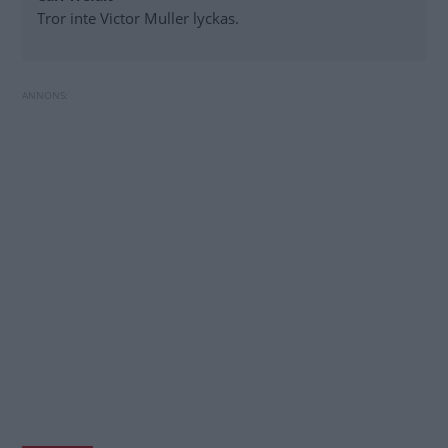
Tror inte Victor Muller lyckas.
Spyker vill göra comeback igen – här är Victor
Toyota byter batteriteknik i hybridbilarna
Mullers plan