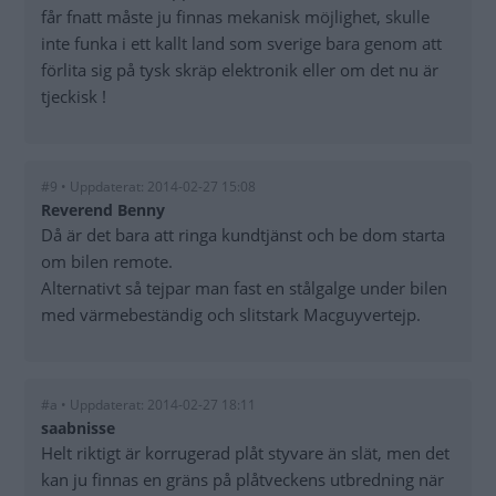
får fnatt måste ju finnas mekanisk möjlighet, skulle
inte funka i ett kallt land som sverige bara genom att
förlita sig på tysk skräp elektronik eller om det nu är
tjeckisk !
#9 • Uppdaterat: 2014-02-27 15:08
Reverend Benny
Då är det bara att ringa kundtjänst och be dom starta
om bilen remote.
Alternativt så tejpar man fast en stålgalge under bilen
med värmebeständig och slitstark Macguyvertejp.
#a • Uppdaterat: 2014-02-27 18:11
saabnisse
Helt riktigt är korrugerad plåt styvare än slät, men det
kan ju finnas en gräns på plåtveckens utbredning när