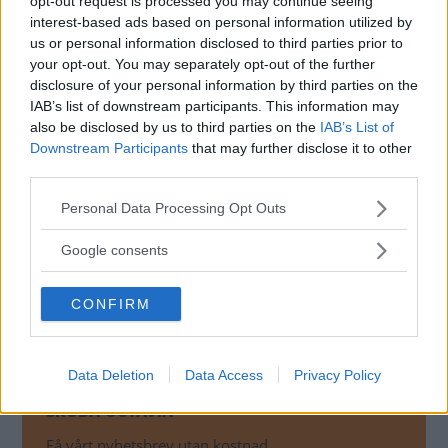
opt-out request is processed you may continue seeing
interest-based ads based on personal information utilized by
us or personal information disclosed to third parties prior to
your opt-out. You may separately opt-out of the further
disclosure of your personal information by third parties on the
IAB’s list of downstream participants. This information may
also be disclosed by us to third parties on the
IAB’s List of
Downstream Participants
that may further disclose it to other
third parties.
Please note that this website/app uses one or more Google
Personal Data Processing Opt Outs
services and may gather and store information including but
not limited to your visit or usage behaviour. You may click to
Google consents
grant or deny consent to Google and its third-party tags to
use your data for below specified purposes in below Google
CONFIRM
consent section.
Data Deletion
Data Access
Privacy Policy
MISSA INTE KOMMANDE ARTIKLAR OM
SKODA OCTAVIA
Få vårt nyhetsbrev utan kostnad