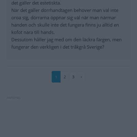
det gäller det estetiskta.
När det gäller dörrhandtagen behöver man väl inte
oroa sig, dörrarna öppnar sig väl när man närmar
handen och skulle inte det fungera finns ju alltid en
kofot nära till hands.
Dessutom håller jag med om den läckra färgen, men
fungerar den verkligen i det tråkgrå Sverige?
Paginering
Nuvarande
1
Sida
2
Sida
3
Nästa
›
sida
sida