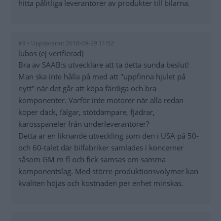
hitta pålitliga leverantörer av produkter till bilarna.
#9 • Uppdaterat: 2010-09-29 11:52
lubos (ej verifierad)
Bra av SAAB:s utvecklare att ta detta sunda beslut!
Man ska inte hålla på med att "uppfinna hjulet på
nytt" när det går att köpa färdiga och bra
komponenter. Varför inte motorer när alla redan
köper däck, fälgar, stötdämpare, fjädrar,
karosspaneler från underleverantörer?
Detta är en liknande utveckling som den i USA på 50-
och 60-talet där bilfabriker samlades i koncerner
såsom GM m fl och fick samsas om samma
komponentslag. Med större produktionsvolymer kan
kvaliten höjas och kostnaden per enhet minskas.