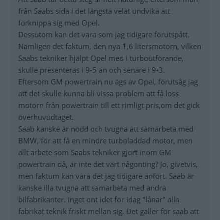
från Saabs sida i det längsta velat undvika att
förknippa sig med Opel.
Dessutom kan det vara som jag tidigare förutspått.
Nämligen det faktum, den nya 1,6 litersmotorn, vilken
Saabs tekniker hjälpt Opel med i turboutförande,
skulle presenteras i 9-5 an och senare i 9-3.
Eftersom GM powertrain nu ägs av Opel, förutsåg jag
att det skulle kunna bli vissa problem att få loss
motorn från powertrain till ett rimligt pris,om det gick
överhuvudtaget.
Saab kanske är nödd och tvugna att samarbeta med
BMW, för att få en mindre turboladdad motor, men
allt arbete som Saabs tekniker gjort inom GM
powertrain då, är inte det värt någonting? Jo, givetvis,
men faktum kan vara det jag tidigare anfört. Saab är
kanske illa tvugna att samarbeta med andra
bilfabrikanter. Inget ont idet för idag "lånar" alla
fabrikat teknik friskt mellan sig. Det gäller för saab att