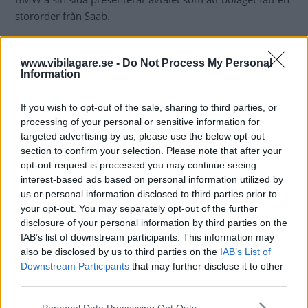
stororder från Saab.
– Vi fortsätter att öka vår försäljning av drivsystem och
www.vibilagare.se -
Do Not Process My Personal
dagens avtal marker ytterligare en milstolpe längs denna
Information
väg, säger Ian Robertson.
If you wish to opt-out of the sale, sharing to third parties, or
Diskutera:
Vad tycker du om samarbetet mellan Saab och
processing of your personal or sensitive information for
BMW?
targeted advertising by us, please use the below opt-out
section to confirm your selection. Please note that after your
opt-out request is processed you may continue seeing
interest-based ads based on personal information utilized by
us or personal information disclosed to third parties prior to
your opt-out. You may separately opt-out of the further
disclosure of your personal information by third parties on the
IAB’s list of downstream participants. This information may
also be disclosed by us to third parties on the
IAB’s List of
Downstream Participants
that may further disclose it to other
third parties.
Please note that this website/app uses one or more Google
Personal Data Processing Opt Outs