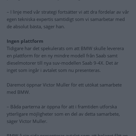
– I linje med vår strategi fortsätter vi att dra fördelar av vår
egen tekniska expertis samtidigt som vi samarbetar med
de absolut bästa, säger han.
Ingen plattform
Tidigare har det spekulerats om att BMW skulle leverera
en plattform för en ny mindre modell från Saab samt
dieselmotorer till nya suv-modellen Saab 9-4X. Det är
inget som ingår i avtalet som nu presenteras.
Däremot öppnar Victor Muller för ett utökat samarbete
med BMW.
– Båda parterna är öppna för att i framtiden utforska
ytterligare möjligheter som en del av detta samarbete,
säger Victor Muller.
BMW å sin sida presenterar avtalet som att bolaget fått en