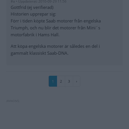
#a • Uppdaterat: 2010-09-29 11:56
Gottfrid (ej verifierad)
Historien upprepar sig:
Förr i tiden köpte Saab motorer från engelska
Triumph, och nu blir det motorer från Mini´s
motorfabrik i Hams Hall.
Att köpa engelska motorer är således en del i
gammalt klassiskt Saab-DNA.
Paginering
Nuvarande
1
Sida
2
Sida
3
Nästa
›
sida
sida