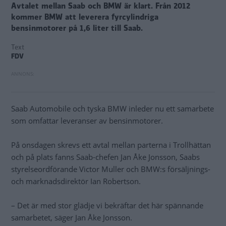
Avtalet mellan Saab och BMW är klart. Från 2012
kommer BMW att leverera fyrcylindriga
bensinmotorer på 1,6 liter till Saab.
Text
FDV
Saab Automobile och tyska BMW inleder nu ett samarbete
som omfattar leveranser av bensinmotorer.
På onsdagen skrevs ett avtal mellan parterna i Trollhättan
och på plats fanns Saab-chefen Jan Åke Jonsson, Saabs
styrelseordförande Victor Muller och BMW:s försäljnings-
och marknadsdirektör Ian Robertson.
– Det är med stor glädje vi bekräftar det här spännande
samarbetet, säger Jan Åke Jonsson.