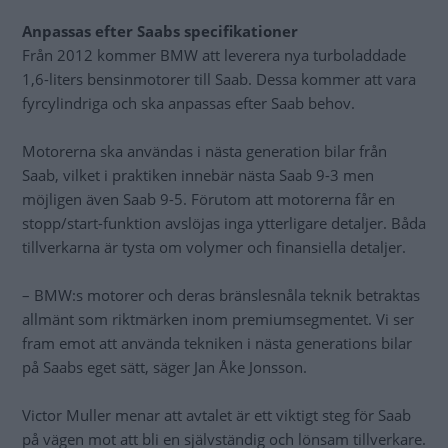
Anpassas efter Saabs specifikationer
Från 2012 kommer BMW att leverera nya turboladdade
1,6-liters bensinmotorer till Saab. Dessa kommer att vara
fyrcylindriga och ska anpassas efter Saab behov.
Motorerna ska användas i nästa generation bilar från
Saab, vilket i praktiken innebär nästa Saab 9-3 men
möjligen även Saab 9-5. Förutom att motorerna får en
stopp/start-funktion avslöjas inga ytterligare detaljer. Båda
tillverkarna är tysta om volymer och finansiella detaljer.
– BMW:s motorer och deras bränslesnåla teknik betraktas
allmänt som riktmärken inom premiumsegmentet. Vi ser
fram emot att använda tekniken i nästa generations bilar
på Saabs eget sätt, säger Jan Åke Jonsson.
Victor Muller menar att avtalet är ett viktigt steg för Saab
på vägen mot att bli en självständig och lönsam tillverkare.