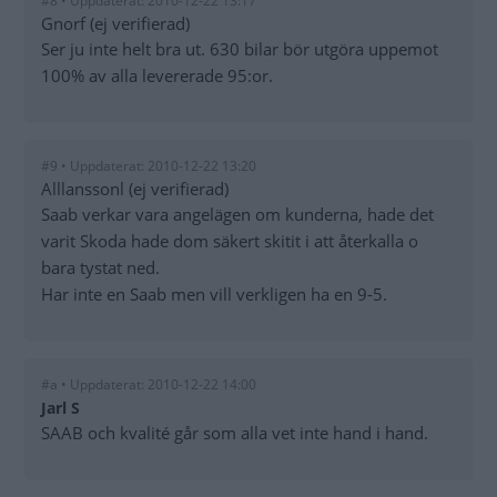
#8 • Uppdaterat: 2010-12-22 13:17
Gnorf (ej verifierad)
Ser ju inte helt bra ut. 630 bilar bör utgöra uppemot
100% av alla levererade 95:or.
#9 • Uppdaterat: 2010-12-22 13:20
Alllanssonl (ej verifierad)
Saab verkar vara angelägen om kunderna, hade det
varit Skoda hade dom säkert skitit i att återkalla o
bara tystat ned.
Har inte en Saab men vill verkligen ha en 9-5.
#a • Uppdaterat: 2010-12-22 14:00
Jarl S
SAAB och kvalité går som alla vet inte hand i hand.