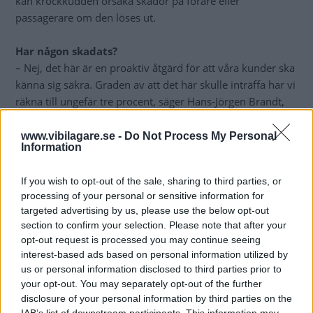
kan krockkudden orsaka skador på förare eller
passagerare om den löses ut.
Har någon skadats?
– Nej, det här är en proaktiv åtgärd för att våra kunder ska
känna sig säkra. Graden av att det här skulle inträffa har vi
räkna till ungefär tre procent, säger Hans-Jörgen Brandt,
kommunikationschef på Saab Automobile, till Vi Bilägare.
www.vibilagare.se -
Do Not Process My Personal
Information
Det här är första gången nya Saab 9-5 återkallas. 630
exemplar i 20 länder omfattas, varav 145 bilar i Sverige.
If you wish to opt-out of the sale, sharing to third parties, or
Hans-Jörgen Brandt vill inte säga hur många bilar som
processing of your personal or sensitive information for
hittills levererats i år.
targeted advertising by us, please use the below opt-out
section to confirm your selection. Please note that after your
Bilägarna uppmanas nu att omgående kontakta en
opt-out request is processed you may continue seeing
auktoriserad Saab-verkstad där enheten för krockkudden
interest-based ads based on personal information utilized by
ska bytas ut. Åtgärden tar ungefär en halvtimme och är
us or personal information disclosed to third parties prior to
your opt-out. You may separately opt-out of the further
kostnadsfri.
disclosure of your personal information by third parties on the