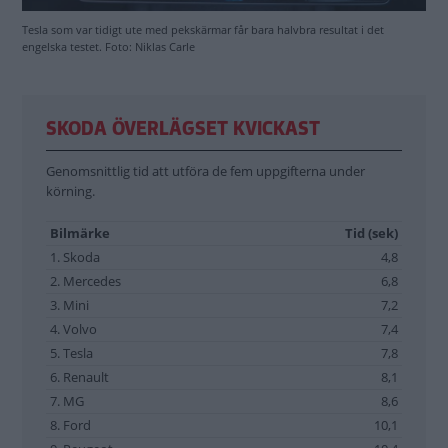
Tesla som var tidigt ute med pekskärmar får bara halvbra resultat i det
engelska testet. Foto: Niklas Carle
SKODA ÖVERLÄGSET KVICKAST
Genomsnittlig tid att utföra de fem uppgifterna under
körning.
Bilmärke
Tid (sek)
1. Skoda
4,8
2. Mercedes
6,8
3. Mini
7,2
4. Volvo
7,4
5. Tesla
7,8
6. Renault
8,1
7. MG
8,6
8. Ford
10,1