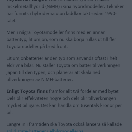
nickelmetallhydrid (NiMH) i sina hybridmodeller. Tekniken
har funnits i hybriderna utan laddkontakt sedan 1990-
talet.
Men i några Toyotamodeller finns med en annan
batterityp, litiumjon, som nu ska börja rullas ut till fler
Toyotamodeller på bred front.
Litiumjonbatterier är den typ som används oftast i helt
eldrivna bilar. Nu ställer Toyota om batteritillverkningen i
Japan till den typen, och planerar att skala ned
tillverkningen av NiMH-batterier.
Enligt Toyota finns
framför allt två fördelar med bytet.
Dels blir effekviteten högre och dels blir tillverkningen
mycket billigare. Det kan handla om tusentals kronor per
bil.
Längre in i framtiden ska Toyota också lansera så kallade
solid state-batterier i elbilsmodellerna
.