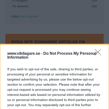
9. Peugeot
10,4
10. Genesis
13,6
Källa:
Auto Express
MISSA INTE KOMMANDE ARTIKLAR OM
TRAFIKSÄKERHET
www.vibilagare.se -
Do Not Process My Personal
Få vårt nyhetsbrev utan kostnad
Information
If you wish to opt-out of the sale, sharing to third parties, or
processing of your personal or sensitive information for
targeted advertising by us, please use the below opt-out
section to confirm your selection. Please note that after your
opt-out request is processed you may continue seeing
Genom att anmäla dig godkänner du OK-förlagets
interest-based ads based on personal information utilized by
personuppgiftspolicy.
us or personal information disclosed to third parties prior to
your opt-out. You may separately opt-out of the further