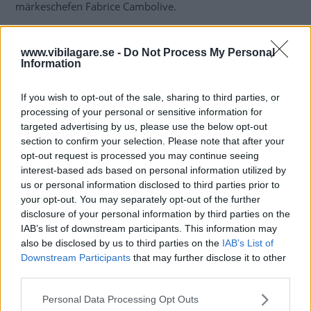
märkeschefen Fabrice Cambolive.
– Det är något vi arbetar med, säger han i en intervju med
Auto Express
.
www.vibilagare.se -
Do Not Process My Personal
Information
Renault vill lansera en enhetlig plattform för nästan alla
märkets modeller och på så sätt kapa
If you wish to opt-out of the sale, sharing to third parties, or
utvecklingskostnaderna med 40 procent. Plattformen
processing of your personal or sensitive information for
targeted advertising by us, please use the below opt-out
beskrivs som en ”dedikerad elbilsplattform”, men kan
section to confirm your selection. Please note that after your
alltså få stöd för en bensinmotor som inte driver hjulen
opt-out request is processed you may continue seeing
utan i stället laddar upp batteriet som driver elmotorn.
interest-based ads based on personal information utilized by
us or personal information disclosed to third parties prior to
your opt-out. You may separately opt-out of the further
disclosure of your personal information by third parties on the
IAB’s list of downstream participants. This information may
also be disclosed by us to third parties on the
IAB’s List of
Downstream Participants
that may further disclose it to other
third parties.
Please note that this website/app uses one or more Google
Personal Data Processing Opt Outs
services and may gather and store information including but