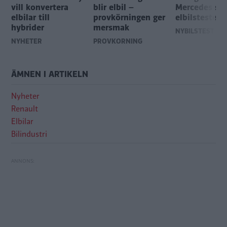
vill konvertera
blir elbil –
Mercedes seg
elbilar till
provkörningen ger
elbilstestet
hybrider
mersmak
NYBILSTEST
NYHETER
PROVKÖRNING
ÄMNEN I ARTIKELN
Nyheter
Renault
Elbilar
Bilindustri