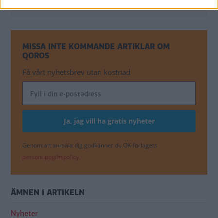
Prestanda:
0–100 km/tim på 8,8 s. Toppfart 200 km/tim.
MISSA INTE KOMMANDE ARTIKLAR OM
QOROS
Få vårt nyhetsbrev utan kostnad
Genom att anmäla dig godkänner du OK-förlagets
personuppgiftspolicy.
ÄMNEN I ARTIKELN
Nyheter