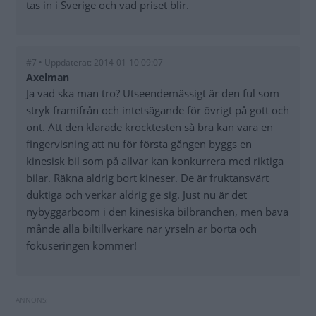
tas in i Sverige och vad priset blir.
#7 • Uppdaterat: 2014-01-10 09:07
Axelman
Ja vad ska man tro? Utseendemässigt är den ful som
stryk framifrån och intetsägande för övrigt på gott och
ont. Att den klarade krocktesten så bra kan vara en
fingervisning att nu för första gången byggs en
kinesisk bil som på allvar kan konkurrera med riktiga
bilar. Räkna aldrig bort kineser. De är fruktansvärt
duktiga och verkar aldrig ge sig. Just nu är det
nybyggarboom i den kinesiska bilbranchen, men bäva
månde alla biltillverkare när yrseln är borta och
fokuseringen kommer!