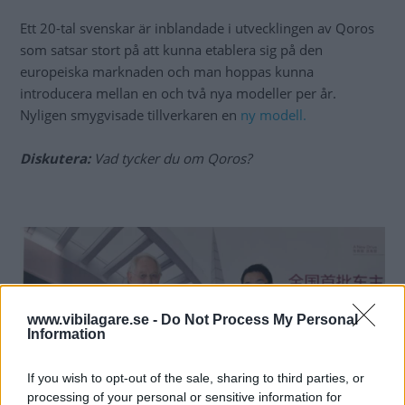
Ett 20-tal svenskar är inblandade i utvecklingen av Qoros
som satsar stort på att kunna etablera sig på den
europeiska marknaden och man hoppas kunna
introducera mellan en och två nya modeller per år.
Nyligen smygvisade tillverkaren en
ny modell.
Diskutera:
Vad tycker du om Qoros?
www.vibilagare.se -
Do Not Process My Personal
Information
If you wish to opt-out of the sale, sharing to third parties, or
processing of your personal or sensitive information for