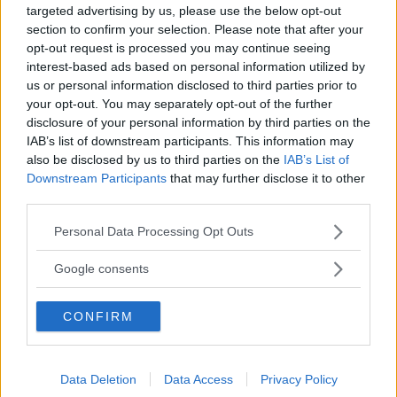
targeted advertising by us, please use the below opt-out
section to confirm your selection. Please note that after your
opt-out request is processed you may continue seeing
interest-based ads based on personal information utilized by
us or personal information disclosed to third parties prior to
your opt-out. You may separately opt-out of the further
disclosure of your personal information by third parties on the
FAKTA MAZDA COSMO SPORT 110 S 1971
IAB’s list of downstream participants. This information may
also be disclosed by us to third parties on the
IAB’s List of
Tillverkades:
1967–1972.
Downstream Participants
that may further disclose it to other
third parties.
Nypris:
Ej såld i Sverige.
Please note that this website/app uses one or more Google
Personal Data Processing Opt Outs
Värde i dag:
1–2 miljoner kr.
services and may gather and store information including but
not limited to your visit or usage behaviour. You may click to
Google consents
Mått:
L 414/B 160/H 117 cm.
grant or deny consent to Google and its third-party tags to
use your data for below specified purposes in below Google
Vikt:
940 kg.
CONFIRM
consent section.
3
Motor:
Tvåskivig wankel, volym 982 cm
, max effekt 128 hk.
Kraftöverföring:
Bakhjulsdrift, femväxlad växellåda.
Data Deletion
Data Access
Privacy Policy