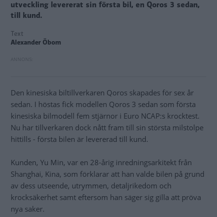
utveckling levererat sin första bil, en Qoros 3 sedan,
till kund.
Text
Alexander Öbom
Den kinesiska biltillverkaren Qoros skapades för sex år
sedan. I höstas fick modellen Qoros 3 sedan som första
kinesiska bilmodell fem stjärnor i Euro NCAP:s krocktest.
Nu har tillverkaren dock nått fram till sin största milstolpe
hittills - första bilen är levererad till kund.
Kunden, Yu Min, var en 28-årig inredningsarkitekt från
Shanghai, Kina, som förklarar att han valde bilen på grund
av dess utseende, utrymmen, detaljrikedom och
krocksäkerhet samt eftersom han säger sig gilla att pröva
nya saker.