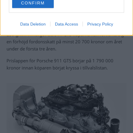
CONFIRM
consent section.
Effekten ökar med
60 hästkrafter, men minskningen av
förbrukning och utsläpp marginell. Siffran för
Data Deletion
Data Access
Privacy Policy
koldioxidutsläpp enligt WLTP-körcykeln går från 244 till
239 g/km vilket gör att 911 GTS-köparna kan förvänta sig
en förhöjd fordonsskatt på minst 20 700 kronor om året
under de första tre åren.
Prislappen för Porsche 911 GTS börjar på 1 790 000
kronor innan köparen börjat kryssa i tillvalslistan.