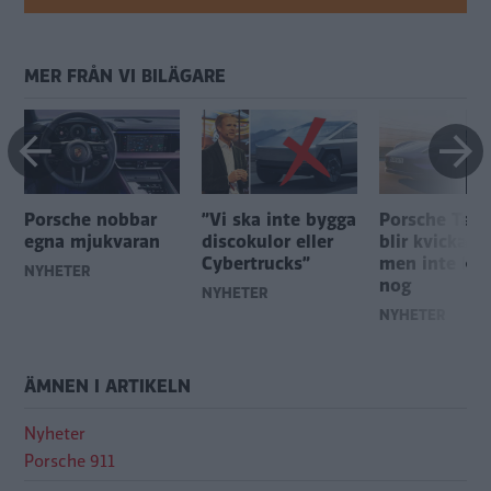
MER FRÅN VI BILÄGARE
Porsche nobbar
”Vi ska inte bygga
Porsche Tay
egna mjukvaran
discokulor eller
blir kvickare
Cybertrucks”
men inte kvi
NYHETER
nog
NYHETER
NYHETER
ÄMNEN I ARTIKELN
Nyheter
Porsche 911