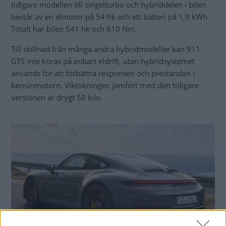
tidigare modellen till singelturbo och hybriddelen i bilen
består av en elmotor på 54 hk och ett batteri på 1,9 kWh.
Totalt har bilen 541 hk och 610 Nm.
Till skillnad från många andra hybridmodeller kan 911
GTS inte köras på enbart eldrift, utan hybridsystemet
används för att förbättra responsen och prestandan i
bensinmotorn. Viktökningen jämfört med den tidigare
versionen är drygt 50 kilo.