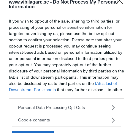
www.vibilagare.se -
Do Not Process My Personal
Information
I nuläget är det enbart 911 GTS och 911 Carrera som uppdateras, och det är
If you wish to opt-out of the sale, sharing to third parties, or
bara GTS som får hybriddrift. Framöver ska även resten av 911-utbudet
ansiktslyftas.
processing of your personal or sensitive information for
targeted advertising by us, please use the below opt-out
section to confirm your selection. Please note that after your
opt-out request is processed you may continue seeing
interest-based ads based on personal information utilized by
us or personal information disclosed to third parties prior to
your opt-out. You may separately opt-out of the further
disclosure of your personal information by third parties on the
IAB’s list of downstream participants. This information may
also be disclosed by us to third parties on the
IAB’s List of
Downstream Participants
that may further disclose it to other
third parties.
Please note that this website/app uses one or more Google
Personal Data Processing Opt Outs
services and may gather and store information including but
not limited to your visit or usage behaviour. You may click to
Google consents
0–100 km/tim i Porsche 911 GTS med T-Hybrid-drivlinan går på tre sekunder
grant or deny consent to Google and its third-party tags to
blankt.
use your data for below specified purposes in below Google