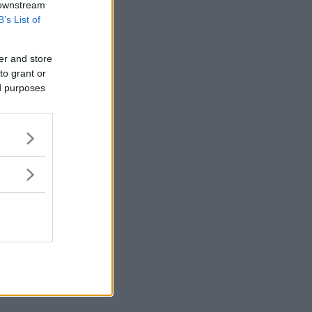
 downstream
B’s List of
er and store
to grant or
ed purposes