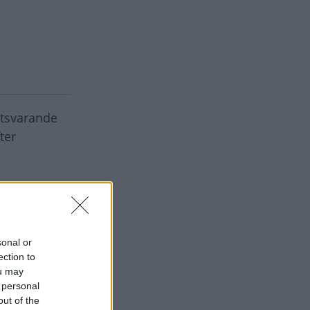
otsvarande
ter
. Eftersom
uxhall är
a det till
sonal or
ection to
ou may
 personal
out of the