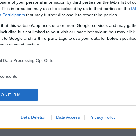
losure of your personal information by third parties on the IAB’s list of
. This information may also be disclosed by us to third parties on the
IA
Participants
that may further disclose it to other third parties.
ETER
 that this website/app uses one or more Google services and may gath
including but not limited to your visit or usage behaviour. You may click 
 to Google and its third-party tags to use your data for below specifi
ogle consent section.
l Data Processing Opt Outs
ftspolicy.
consents
CONFIRM
Data Deletion
Data Access
Privacy Policy