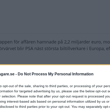
slappen för affären hamnade på 2,2 miljarder euro, m
ärvet blir PSA näst största biltillverkare i Europa, ef
l/Vauxhall under sina respektive varumärkesidentiteter
agare.se -
Do Not Process My Personal Information
 europeiska marknaden tillsammans vet vi att Opel/Va
rlängning av vårt förhållande och är angelägna om att t
to opt-out of the sale, sharing to third parties, or processing of your per
rdförande på PSA.
formation for targeted advertising by us, please use the below opt-out s
r selection. Please note that after your opt-out request is processed y
 upp av PSA?
eing interest-based ads based on personal information utilized by us or
disclosed to third parties prior to your opt-out. You may separately opt-