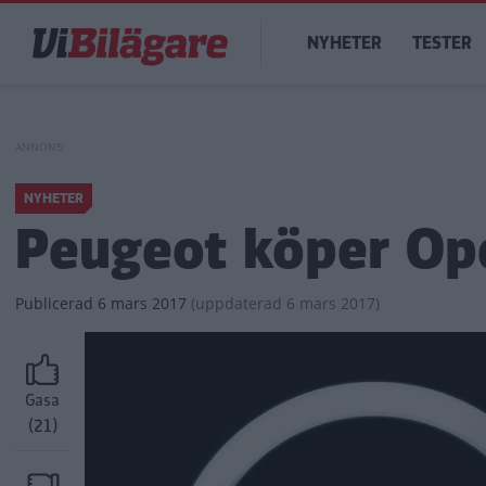
Hoppa
Main
till
NYHETER
TESTER
navigation
huvudinnehåll
NYHETER
Peugeot köper Op
Publicerad
6 mars 2017
(
uppdaterad
6 mars 2017)
Gasa
(21)