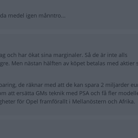
vida medel igen månntro...
ag och har ökat sina marginaler. Så de är inte alls
ngre. Men nästan hälften av köpet betalas med aktie
aring, de räknar med att de kan spara 2 miljarder eu
om att ersätta GMs teknik med PSA och få fler modell
eter för Opel framförallt i Mellanöstern och Afrika.