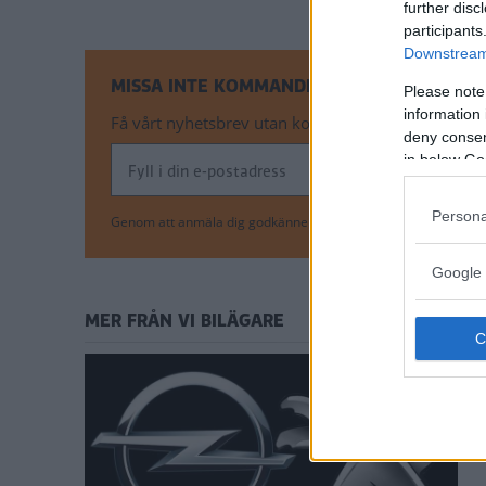
further disc
participants
Downstream 
MISSA INTE KOMMANDE ARTIKLAR OM NYH
Please note
information 
Få vårt nyhetsbrev utan kostnad
deny consent
in below Go
Persona
Genom att anmäla dig godkänner du OK-förlagets
personuppgi
Google 
MER FRÅN VI BILÄGARE