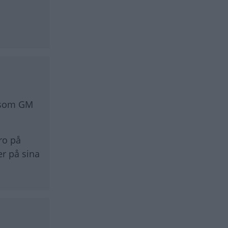
r som GM
ro på
er på sina