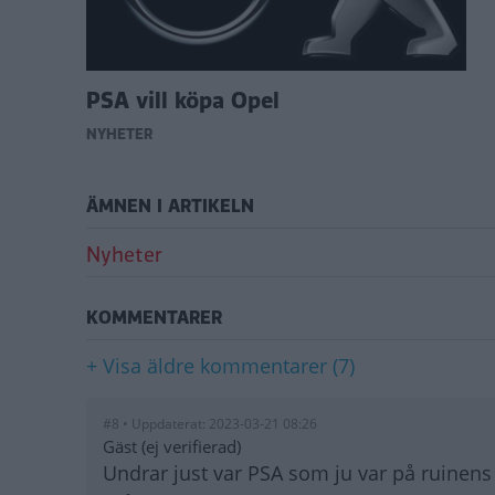
PSA vill köpa Opel
NYHETER
ÄMNEN I ARTIKELN
Nyheter
KOMMENTARER
+ Visa äldre kommentarer (7)
#8 • Uppdaterat: 2023-03-21 08:26
Gäst (ej verifierad)
Undrar just var PSA som ju var på ruinens b