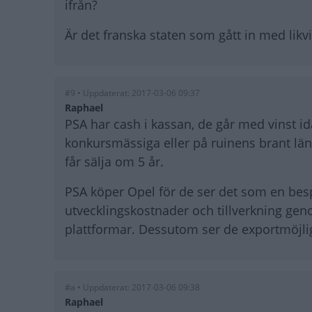
ifrån?
Är det franska staten som gått in med lik
#9 • Uppdaterat: 2017-03-06 09:37
Raphael
PSA har cash i kassan, de går med vinst id
konkursmässiga eller på ruinens brant lä
får sälja om 5 år.
PSA köper Opel för de ser det som en besp
utvecklingskostnader och tillverkning gen
plattformar. Dessutom ser de exportmöjligh
#a • Uppdaterat: 2017-03-06 09:38
Raphael