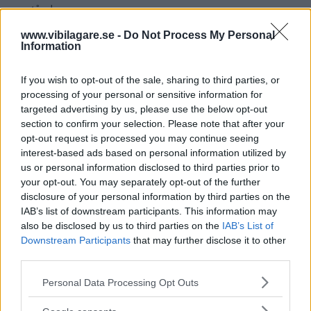
avstånd.
www.vibilagare.se -
Do Not Process My Personal
Det kan till exempel
handla om så kallade
Information
överbelastningsattacker mot smarta transportsystem, som
uppkopplade trafikljus eller dynamiska hastighetsgränser.
If you wish to opt-out of the sale, sharing to third parties, or
”Det skulle kunna överväldiga uppkopplade bilars
processing of your personal or sensitive information for
kommunikationssystem och utgöra en hög risk för
targeted advertising by us, please use the below opt-out
olyckor”, står det i rapporten.
section to confirm your selection. Please note that after your
opt-out request is processed you may continue seeing
Det kan också handla om att på något sätt skicka in skadlig
interest-based ads based on personal information utilized by
kod i bilens system eller ”lura” självkörande taxibilar att
us or personal information disclosed to third parties prior to
fejka resor för att tjäna mer pengar.
your opt-out. You may separately opt-out of the further
disclosure of your personal information by third parties on the
IAB’s list of downstream participants. This information may
Knappt en av fem utförda attacker
also be disclosed by us to third parties on the
IAB’s List of
bedömdes vara extra riskabla
Downstream Participants
that may further disclose it to other
third parties.
Please note that this website/app uses one or more Google
Personal Data Processing Opt Outs
Knappt en av fem
utförda attacker bedömdes vara extra
services and may gather and store information including but
riskabla. Det innebär att även en angripare som bara har
not limited to your visit or usage behaviour. You may click to