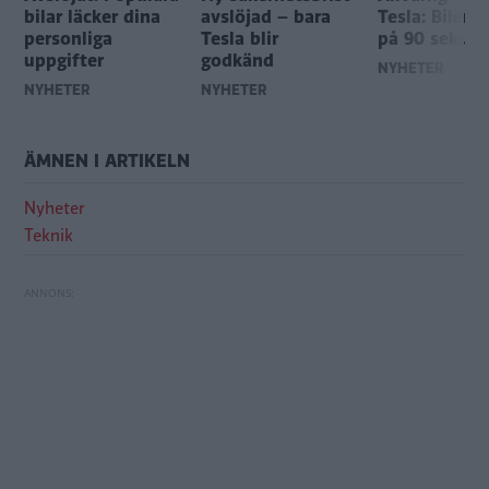
bilar läcker dina
avslöjad – bara
Tesla: Bilen 
personliga
Tesla blir
på 90 sekund
uppgifter
godkänd
NYHETER
NYHETER
NYHETER
ÄMNEN I ARTIKELN
Nyheter
Teknik