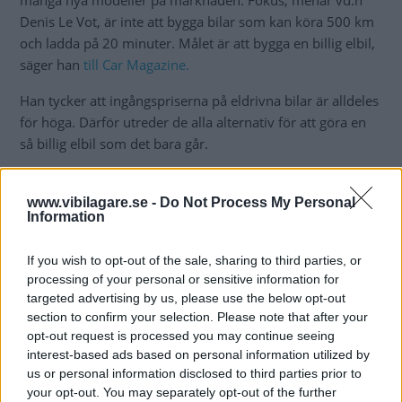
många nya modeller på marknaden. Fokus, menar vd:n
Denis Le Vot, är inte att bygga bilar som kan köra 500 km
och ladda på 20 minuter. Målet är att bygga en billig elbil,
säger han
till Car Magazine.
Han tycker att ingångspriserna på eldrivna bilar är alldeles
för höga. Därför utreder de alla alternativ för att göra en
så billig elbil som det bara går.
– Vi utreder alla möjligheter för batterier. Kanske kommer
vi använda natriumbaserade batterier. De är kritiserade
www.vibilagare.se -
Do Not Process My Personal
Information
för att vara tunga och ha dålig räckvidd, men det är billiga,
säger vd Denis Le Vot till Car Magazine.
If you wish to opt-out of the sale, sharing to third parties, or
Natriumjonbatterier är
ett alternativ till de mer
processing of your personal or sensitive information for
targeted advertising by us, please use the below opt-out
använda litiumjonbatterierna. Skillnaden är att natrium
section to confirm your selection. Please note that after your
inte är lika kostsamt att utvinna men prestandan på
opt-out request is processed you may continue seeing
batteriet är också sämre.
interest-based ads based on personal information utilized by
us or personal information disclosed to third parties prior to
Efter att nya Duster kommer 2024 ska alla framtida
your opt-out. You may separately opt-out of the further