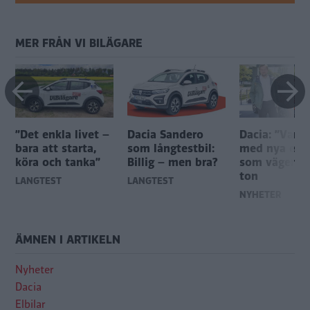
MER FRÅN VI BILÄGARE
”Det enkla livet –
Dacia Sandero
Dacia: ”Vans
bara att starta,
som långtestbil:
med nya elbi
köra och tanka”
Billig – men bra?
som väger 2
ton
LÅNGTEST
LÅNGTEST
NYHETER
ÄMNEN I ARTIKELN
Nyheter
Dacia
Elbilar