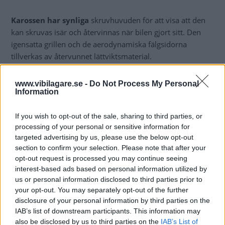
Karossen har synliga
skruvhuvuden för att visa att den
kan skruvas isär och återvinnas när bilen gjort sitt. Den
igensatta grillen och de aerodynamiska fälgsidorna
tillverkas av återvunnet lättviktsmaterial.
På insidan har nästan alla lyxdetaljer skalats bort för att ge
www.vibilagare.se -
Do Not Process My Personal
ett ärligare och mer transparent intryck. Ratten är tejpad
Information
som ett cykelstyre på en landsvägscykel.
If you wish to opt-out of the sale, sharing to third parties, or
processing of your personal or sensitive information for
targeted advertising by us, please use the below opt-out
section to confirm your selection. Please note that after your
opt-out request is processed you may continue seeing
interest-based ads based on personal information utilized by
us or personal information disclosed to third parties prior to
your opt-out. You may separately opt-out of the further
disclosure of your personal information by third parties on the
IAB’s list of downstream participants. This information may
also be disclosed by us to third parties on the
IAB’s List of