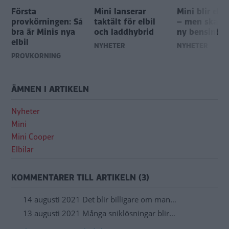
Första
Mini lanserar
Mini blir eldr
a
provkörningen: Så
taktält för elbil
– men ska la
bra är Minis nya
och laddhybrid
ny bensinbil
elbil
NYHETER
NYHETER
PROVKÖRNING
ÄMNEN I ARTIKELN
Nyheter
Mini
Mini Cooper
Elbilar
KOMMENTARER TILL ARTIKELN (3)
14 augusti 2021 Det blir billigare om man…
13 augusti 2021 Många sniklösningar blir…