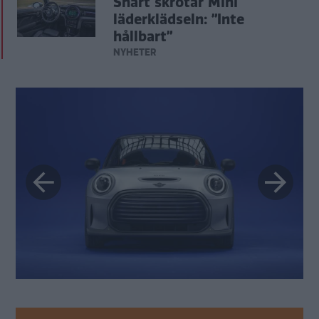
Snart skrotar Mini
läderklädseln: ”Inte
hållbart”
NYHETER