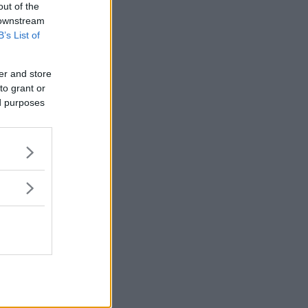
out of the
 downstream
B’s List of
er and store
to grant or
ed purposes
ebära att
 bli
 erfara när