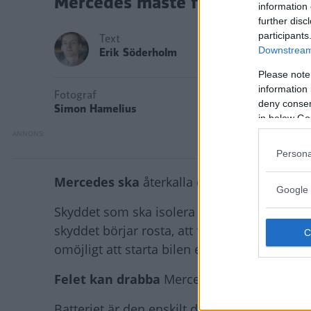
Mercedes måste förbättra rosts
information 
further disc
participants
Text
Downstream 
Erik Söderholm
Please note
information 
Fotograf
deny consent
Simon Hamelius
in below Go
Persona
Mercedes ska
återkalla elbilen EQC för ett f
Google 
Skyddet som ska isolera batteripaketet under
skyddet börjar rosta, att fukt tränger in i bat
omöjligt att starta bilen efter att elmotorn s
Felet kan drabba
Mercedes EQC byggda mel
Batteriet är den enskilt dyraste komponenten