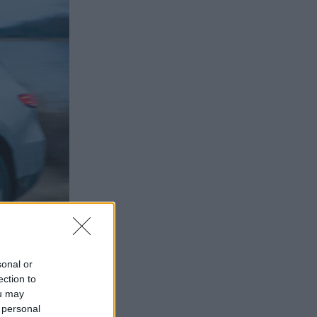
sonal or
ection to
ou may
 personal