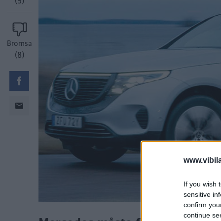
(5)
Bromsa
(8)
www.vibil
If you wish 
sensitive in
confirm you
continue se