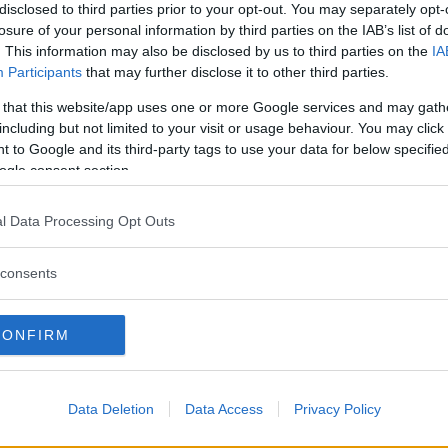
kyddet på elbilen EQC.
disclosed to third parties prior to your opt-out. You may separately opt-
losure of your personal information by third parties on the IAB’s list of
. This information may also be disclosed by us to third parties on the
IA
Participants
that may further disclose it to other third parties.
 that this website/app uses one or more Google services and may gath
including but not limited to your visit or usage behaviour. You may click 
 to Google and its third-party tags to use your data for below specifi
ogle consent section.
l Data Processing Opt Outs
el som i sällsynta fall kan leda till brand.
consents
 bilen har inte rostskyddats på rätt sätt. Det kan inn
teriet och leder till kortslutning. Ett elfel kan dessutom
CONFIRM
tängts av.
lan 22 februari och 28 november 2019.
Data Deletion
Data Access
Privacy Policy
 i en elbil. Det fick till exempel en norsk Jaguarägare