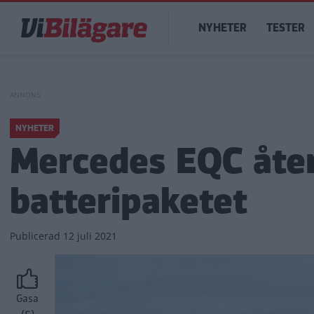
Hoppa
Main
till
NYHETER
TESTER
navigation
huvudinnehåll
NYHETER
Mercedes EQC återk
batteripaketet
Publicerad
12 juli 2021
Gasa