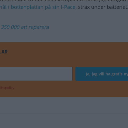
hål i bottenplattan på sin I-Pace
, strax under batteriet
r 350 000 att reparera
LAR
ftspolicy.